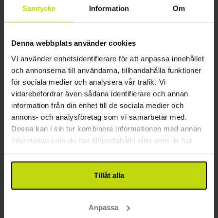
Samtycke
Information
Om
14%
Spara upp till
Denna webbplats använder cookies
Vi använder enhetsidentifierare för att anpassa innehållet
och annonserna till användarna, tillhandahålla funktioner
för sociala medier och analysera vår trafik. Vi
vidarebefordrar även sådana identifierare och annan
information från din enhet till de sociala medier och
annons- och analysföretag som vi samarbetar med.
Fridfulla fjordutsikter
Dessa kan i sin tur kombinera informationen med annan
Hotel Ved Fjorden
information som du har tillhandahållit eller som de har
samlat in när du har använt deras tjänster.
Bra
31 recensioner
3.7
/ 5
Lemvig
Tillåt alla
629:-
1249:-
Uppehåll med frukostbuffé
Anpassa
1x
övernattning