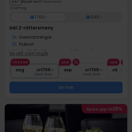
Mycket bra
57 recensioner
4.3
/ 5
Lemvig
1769:-
849:-
Inkl 2-rättersmeny
2x
övernattningar
2x
frukost
1x
utsökt 2-rättersmeny - kökets val
Se allt som ingår
1x
Välkomstdrink m. snacks
FÅ KVAR
SALE
SALE
∞
Gratis parkering och internet
aug
1769:-
sep
1769:-
okt
pp
pp
Totalt 3538:-
Totalt 3538:-
Se mer
25%
Spara upp till