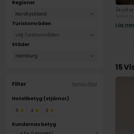
Regioner
Åk på en
Nordtyskland
hotell m
stadspul
Turistområden
Läs mer
besöka 
välj Turistområden
helg med
som den
Städer
även på 
Hamburg
sightsee
Reeperb
15 Vi
barrock
er för a
julmarkn
Filter
Rensa filter
för alla
helg för 
Hotellbetyg (stjärnor)
5
4
3
5
4
3
Hotelstjärnor
Hotelstjärnor
Hotelstjärnor
Kundernas betyg
4.5+ (Utmärkt)
3