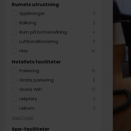
Rumets utrustning
Spjälsängar
3
Balkong
2
Rum på bottenvåning
4
Luftkonditionering
5
Hiss
14
Hotellets faciliteter
Parkering
15
Gratis parkering
8
Gratis WiFi
12
Lekplats
2
Lekrum
2
Visa 1 mer
Spa-faciliteter