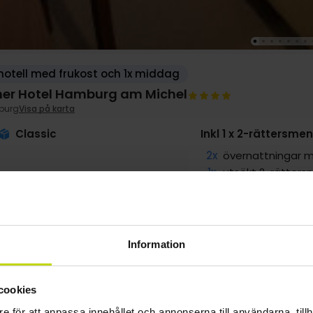
hotell med frukost och 1x middag
ner Hotel Hamburg am Michel
burg
Visa på karta
Classic
Inkl 1 x 2-rättersme
2x
övernattningar m
1x
utsökt 2-rätters
2x
Gratis parkering
2x
Centralt läge
1x
1 fl. vatten på r
Information
g
2399:-
sep
3499:-
okt
3499:-
pp
pp
pp
cookies
Totalt 4798:-
Totalt 6998:-
Totalt 6998:-
e för att anpassa innehållet och annonserna till användarna, tillh