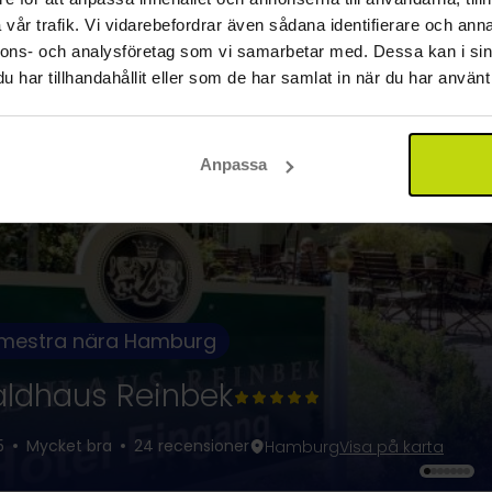
vår trafik. Vi vidarebefordrar även sådana identifierare och anna
nnons- och analysföretag som vi samarbetar med. Dessa kan i sin
har tillhandahållit eller som de har samlat in när du har använt 
Anpassa
mestra nära Hamburg
ldhaus Reinbek
5
Mycket bra
24 recensioner
Hamburg
Visa på karta