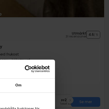
Utmärkt
4.6
/ 5
31 recensioner
ny
ed frukost
meny - kökets val
 i garage med tak
ummet (att dela)
Om
nov
2939:-
dec
2939:-
pp
pp
Se mer
Totalt 5878:-
Totalt 5878:-
andahålla funktioner för