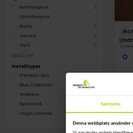
Inomhuspool
2
Utomhuspool
1
Bastu
9
Bra 
Jacuzzi
2
Lind
Gym
9
Ham
Visa 1 mer
Hotelltyper
Premium Spa
3
Blue Collection
3
Wellness
1
Nya hotell
1
Samtycke
Högst rankade
10
au
Denna webbplats använder 
Vi använder enhetsidentifierar