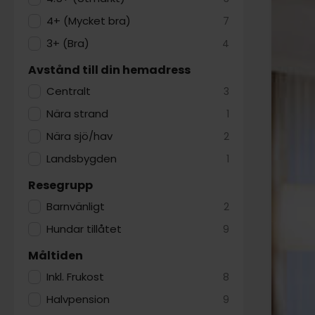
4+ (Mycket bra)
7
3+ (Bra)
4
Avstånd till din hemadress
Centralt
3
Nära strand
1
Nära sjö/hav
2
Landsbygden
1
Resegrupp
Barnvänligt
2
Hundar tillåtet
9
Måltiden
Inkl. Frukost
8
Halvpension
9