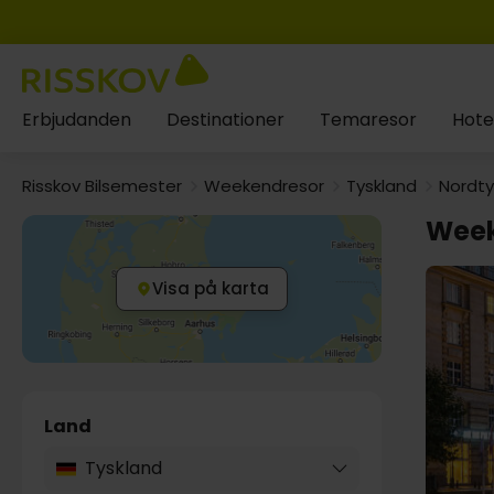
Erbjudanden
Destinationer
Temaresor
Hote
Risskov Bilsemester
Weekendresor
Tyskland
Nordty
Week
Visa på karta
Land
Tyskland