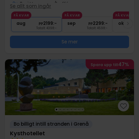
2x
2-rättersmeny/buffé
Se allt som ingår
2x
kaffe att ta med
FÅ KVAR
FÅ KVAR
FÅ KVAR
∞
Gratis parkering
aug
2199:-
sep
2299:-
okt
pp
pp
Totalt 4398:-
Totalt 4598:-
Se mer
47%
Spara upp till
Bo billigt intill stranden i Grenå
Kysthotellet