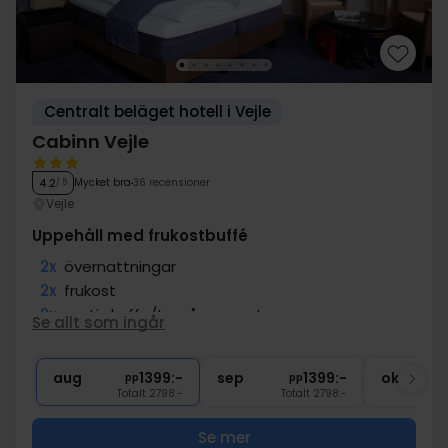
Centralt beläget hotell i Vejle
Cabinn Vejle
Mycket bra
36 recensioner
4.2
/ 5
Vejle
Uppehåll med frukostbuffé
2x
övernattningar
2x
frukost
2x
gratis kaffe/te på rummet
Se allt som ingår
∞
Gratis internet
∞
Centralt läge
aug
1399:-
sep
1399:-
okt
pp
pp
Totalt 2798:-
Totalt 2798:-
Se mer