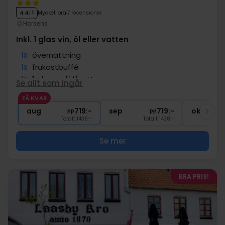
Mycket bra
7 recensioner
4.4
/ 5
Horsens
Inkl. 1 glas vin, öl eller vatten
1x
övernattning
1x
frukostbuffé
1x
1 glas vin/öl/vatten
Se allt som ingår
∞
kaffe att ta med
FÅ KVAR
∞
Gratis Wi-Fi
aug
719:-
sep
719:-
okt
pp
pp
Totalt 1438:-
Totalt 1438:-
Se mer
BRA PRIS!