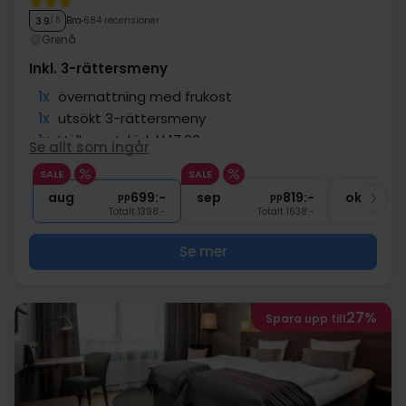
Bra
684 recensioner
3.9
/ 5
Grenå
Inkl. 3-rättersmeny
1x
övernattning med frukost
1x
utsökt 3-rättersmeny
1x
Välkomstdrink kl 17:00
Se allt som ingår
∞
Gratis kaffe/te under vistelsen
SALE
SALE
∞
Gratis internet och parkering
aug
699:-
sep
819:-
okt
pp
pp
Totalt 1398:-
Totalt 1638:-
Se mer
27%
Spara upp till