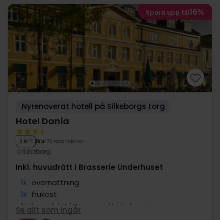
16%
Spara upp till
Nyrenoverat hotell på Silkeborgs torg
Hotel Dania
Bra
173 recensioner
3.9
/ 5
Silkeborg
Inkl. huvudrätt i Brasserie Underhuset
1x
övernattning
1x
frukost
1x
huvudrätt i Brasserie Underhuset
Se allt som ingår
∞
Centralt läge