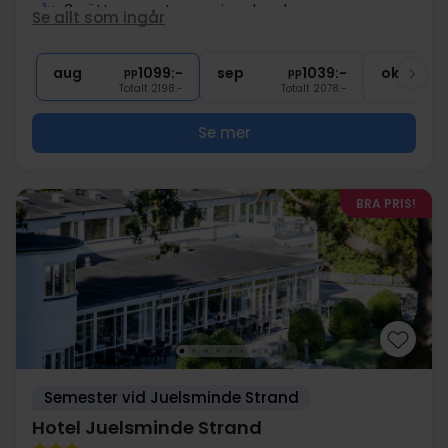
1x
3-rätters gastronomiupplevelse
Se allt som ingår
∞
Gratis parkering och internet
∞
Bra läge
aug
1099:-
sep
1039:-
okt
pp
pp
Totalt 2198:-
Totalt 2078:-
Se mer
BRA PRIS!
Semester vid Juelsminde Strand
Hotel Juelsminde Strand