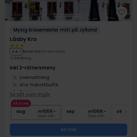
Mysig krosemester mitt på Jylland
Låsby Kro
Mycket bra
143 recensioner
4.4
/ 5
Silkeborg
Inkl 2-rättersmeny
1x
övernattning
1x
stor frukostbuffé
1x
2-rättersmeny
Se allt som ingår
∞
Gratis parkering vid hotellet
FÅ KVAR
∞
Gratis internet
aug
1059:-
sep
1059:-
okt
pp
pp
Totalt 2118:-
Totalt 2118:-
Se mer