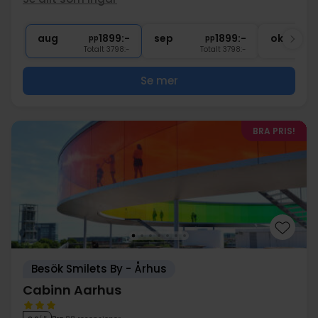
1x
1 välkomstdrink
∞
Gratis parkering vid hotellet
aug
1899:-
sep
1899:-
okt
pp
pp
Totalt 3798:-
Totalt 3798:-
Se mer
BRA PRIS!
Besök Smilets By - Århus
Cabinn Aarhus