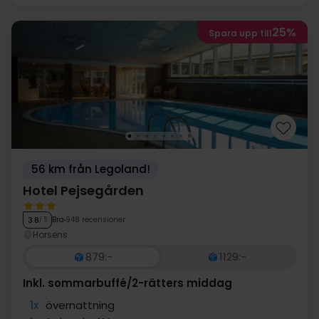
25%
Spara upp till
56 km från Legoland!
Hotel Pejsegården
Bra
948 recensioner
3.8
/ 5
Horsens
879:-
1129:-
Inkl. sommarbuffé/2-rätters middag
1x
övernattning