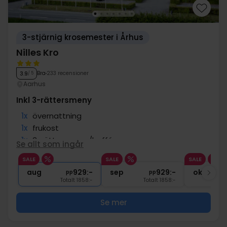
3-stjärnig krosemester i Århus
Nilles Kro
Bra
233 recensioner
3.9
/ 5
Aarhus
Inkl 3-rättersmeny
1x
övernattning
1x
frukost
1x
3-rättersmeny/buffé
Se allt som ingår
1x
Öl/vin till middagen fram till 20.00
SALE
SALE
SALE
∞
Gratis internet och parkering
aug
929:-
sep
929:-
okt
pp
pp
Totalt 1858:-
Totalt 1858:-
Se mer