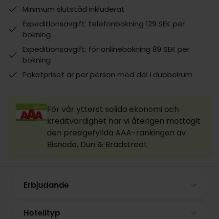
Minimum slutstäd inkluderat
Expeditionsavgift: telefonbokning 129 SEK per
bokning
Expeditionsavgift: för onlinebokning 89 SEK per
bokning
Paketpriset är per person med del i dubbelrum
För vår ytterst solida ekonomi och
kreditvärdighet har vi återigen mottagit
den presigefyllda AAA-rankingen av
Bisnode, Dun & Bradstreet.
Erbjudande
Hotelltyp