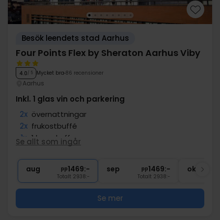
Besök leendets stad Aarhus
Four Points Flex by Sheraton Aarhus Viby
Mycket bra
86 recensioner
4.0
/ 5
Aarhus
Inkl. 1 glas vin och parkering
2x
övernattningar
2x
frukostbuffé
1x
1 kopp kaffe
Se allt som ingår
1x
1 glas vin/öl/vatten
∞
Gratis parkering
aug
1469:-
sep
1469:-
okt
pp
pp
Totalt 2938:-
Totalt 2938:-
Se mer