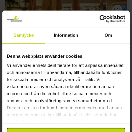
Koppla av i centrala Horsens
Scandic Opus Horsens
Samtycke
Information
Om
Utmärkt
165 recensioner
4.6
/ 5
Horsens
Denna webbplats använder cookies
Uppehåll med frukostbuffé & Tapas
Vi använder enhetsidentifierare för att anpassa innehållet
och annonserna till användarna, tillhandahålla funktioner
1x
övernattning med god frukost
för sociala medier och analysera vår trafik. Vi
1x
Tapas
vidarebefordrar även sådana identifierare och annan
1x
1 glas vin/öl i baren
Se allt som ingår
information från din enhet till de sociala medier och
1x
kaffe att ta med
annons- och analysföretag som vi samarbetar med.
∞
Gratis parkering
aug
1029:-
sep
1029:-
okt
pp
pp
Dessa kan i sin tur kombinera informationen med annan
Totalt 2058:-
Totalt 2058:-
information som du har tillhandahållit eller som de har
samlat in när du har använt deras tjänster.
Se mer