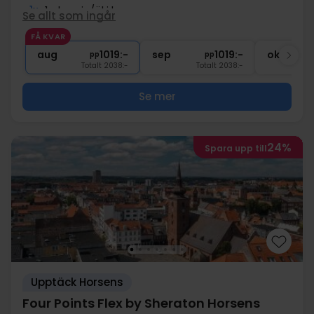
1x
1 glas vin/öl i baren
Se allt som ingår
1x
kaffe att ta med
FÅ KVAR
∞
Gratis parkering
aug
1019:-
sep
1019:-
okt
pp
pp
Totalt 2038:-
Totalt 2038:-
Se mer
24%
Spara upp till
Upptäck Horsens
Four Points Flex by Sheraton Horsens