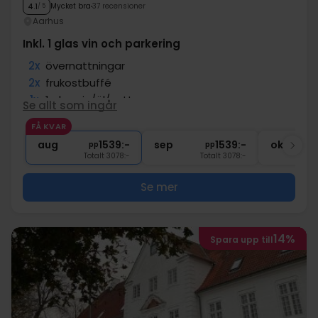
Mycket bra
37 recensioner
4.1
/ 5
Aarhus
Inkl. 1 glas vin och parkering
2x
övernattningar
2x
frukostbuffé
1x
1 glas vin/öl/vatten
Se allt som ingår
∞
Gratis internet och parkering
FÅ KVAR
1x
kaffe att ta med
aug
1539:-
sep
1539:-
okt
pp
pp
Totalt 3078:-
Totalt 3078:-
Se mer
14%
Spara upp till