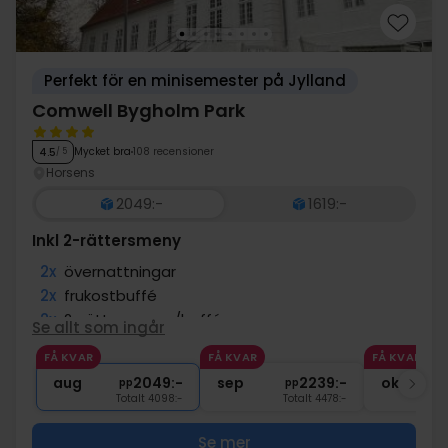
Perfekt för en minisemester på Jylland
Comwell Bygholm Park
Mycket bra
108 recensioner
4.5
/ 5
Horsens
2049:-
1619:-
Inkl 2-rättersmeny
2x
övernattningar
2x
frukostbuffé
2x
2-rättersmeny/buffé
Se allt som ingår
2x
kaffe att ta med
FÅ KVAR
FÅ KVAR
FÅ KVAR
∞
Gratis parkering
aug
2049:-
sep
2239:-
okt
pp
pp
Totalt 4098:-
Totalt 4478:-
Se mer