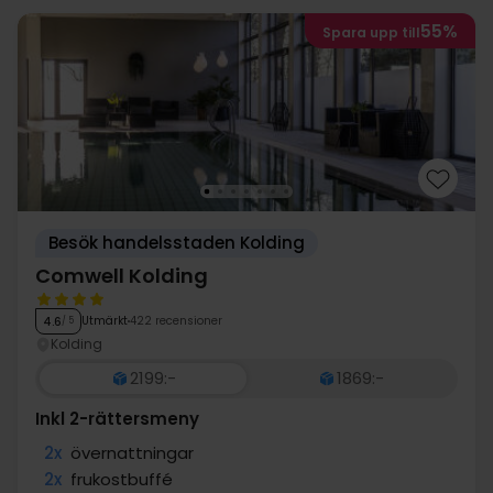
55%
Spara upp till
Besök handelsstaden Kolding
Comwell Kolding
Utmärkt
422 recensioner
4.6
/ 5
Kolding
2199:-
1869:-
Inkl 2-rättersmeny
2x
övernattningar
2x
frukostbuffé