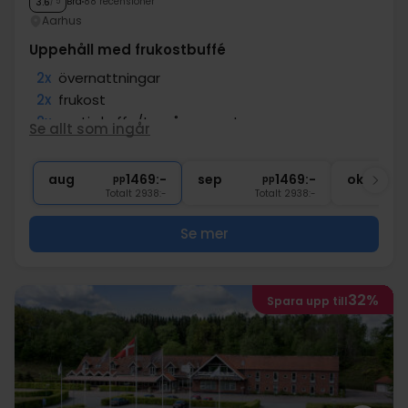
Bra
88 recensioner
3.6
/ 5
Aarhus
Uppehåll med frukostbuffé
2x
övernattningar
2x
frukost
2x
gratis kaffe/te på rummet
Se allt som ingår
∞
Gratis internet
∞
Centralt läge
aug
1469:-
sep
1469:-
okt
pp
pp
Totalt 2938:-
Totalt 2938:-
Se mer
32%
Spara upp till