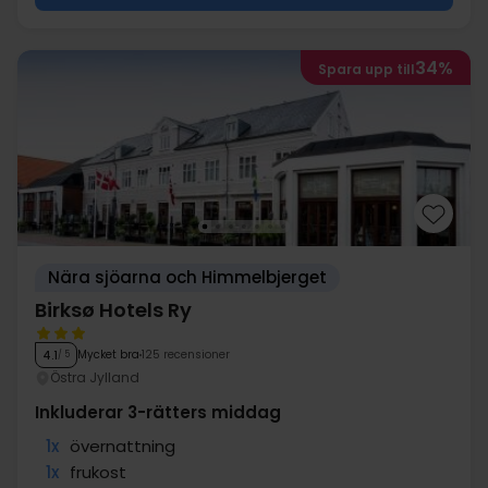
34%
Spara upp till
Nära sjöarna och Himmelbjerget
Birksø Hotels Ry
Mycket bra
125 recensioner
4.1
/ 5
Östra Jylland
Inkluderar 3-rätters middag
1x
övernattning
1x
frukost