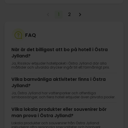
1
2
FAQ
När är det billigast att bo på hotell i Östra
Jylland?
Ja, Risskov erbjuder hotellpaket i Östra Jylland där alla
måltider och utvalda drycker ingår till ett förmånligt pris.
Vilka barnvänliga aktiviteter finns i Östra
Jylland?
Ja, Östra Jylland har vattenparker och offentliga
simbassänger, och flera hotell erbjuder även privata pooler.
Vilka lokala produkter eller souvenirer bör
man prova i Östra Jylland?
Lokala produkter och souvenirer från Östra Jylland
inkluderar ofta regionala specialiteter och hantverk.