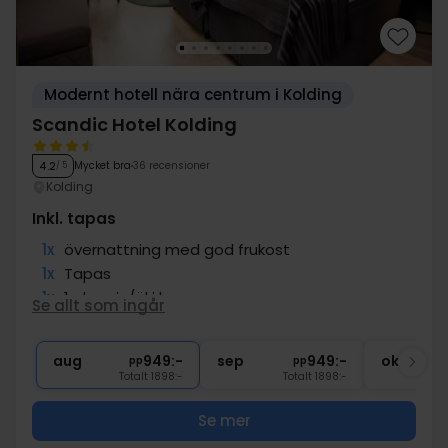
Modernt hotell nära centrum i Kolding
Scandic Hotel Kolding
Mycket bra
36 recensioner
4.2
/ 5
Kolding
Inkl. tapas
1x
övernattning med god frukost
1x
Tapas
1x
1 glas vin/öl i baren
Se allt som ingår
1x
kaffe att ta med
∞
Gratis parkering
aug
949:-
sep
949:-
okt
pp
pp
Totalt 1898:-
Totalt 1898:-
Se mer