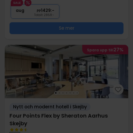
SALE
∞
Gratis internet
aug
1429:-
pp
Totalt 2858:-
Se mer
27%
Spara upp till
Nytt och modernt hotell i Skejby
Four Points Flex by Sheraton Aarhus
Skejby