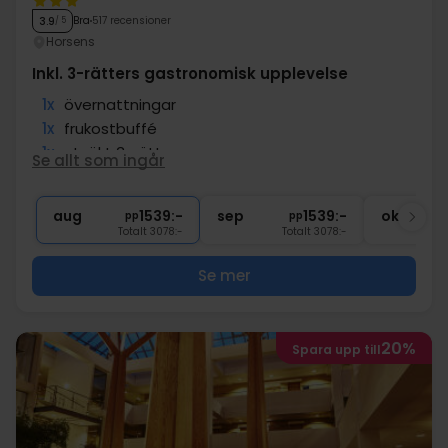
Bra
517 recensioner
3.9
/ 5
Horsens
Inkl. 3-rätters gastronomisk upplevelse
1x
övernattningar
1x
frukostbuffé
1x
utsökt 3-rättersmeny
Se allt som ingår
∞
Gratis kaffe under vistelsen
∞
Gratis internet och parkering
aug
1539:-
sep
1539:-
okt
pp
pp
Totalt 3078:-
Totalt 3078:-
Se mer
20%
Spara upp till