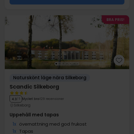
BRA PRIS!
Naturskönt läge nära Silkeborg
Scandic Silkeborg
Mycket bra
129 recensioner
4.3
/ 5
Silkeborg
Uppehåll med tapas
1x
övernattning med god frukost
1x
Tapas