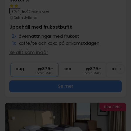
Bra
70 recensioner
3.7
/ 5
Östra Jylland
Uppehåll med frukostbuffé
2x
övernattningar med frukost
1x
kaffe/te och kaka på ankomstdagen
∞
Gratis parkering
Se allt som ingår
∞
Gratis internet
2x
Bra läge
aug
879:-
sep
879:-
okt
pp
pp
Totalt 1758:-
Totalt 1758:-
Se mer
BRA PRIS!