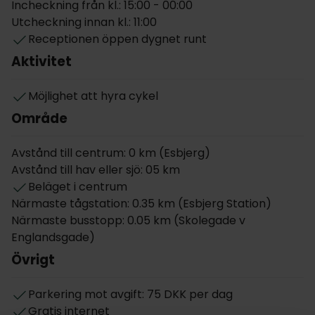
av i stadens grönskande oas, Heerups Have, eller åk
Incheckning från kl.: 15:00 - 00:00
på utflykt till ön Fanø, där ni kan beskåda sälar i sin
Utcheckning innan kl.: 11:00
naturliga miljö och uppleva den särskilda ö-kulturen.
Receptionen öppen dygnet runt
Aktivitet
Dessutom finns det möjlighet att hyra cyklar på
hotellet för att vidare utforska närområdet på två
Möjlighet att hyra cykel
hjul.
Område
Varje morgon erbjuds ni en bra start på dagen med
en god frukost som serveras i hotellets trivsamma
Avstånd till centrum: 0 km (Esbjerg)
faciliteter. Middag serveras inte på hotellet, dock
Avstånd till hav eller sjö: 05 km
finns det ett mindre café i anslutning till receptionen
Beläget i centrum
där ni kan införskaffa diverse snacks och drycker. Ni
Närmaste tågstation: 0.35 km (Esbjerg Station)
finner utöver det ett brett urval av trevliga
Närmaste busstopp: 0.05 km (Skolegade v
restauranger inom kort avstånd från hotellet.
Englandsgade)
Parkering finns att tillgå vid hotellet mot en daglig
Övrigt
avgift.
Parkering mot avgift: 75 DKK per dag
Om rummen
Gratis internet