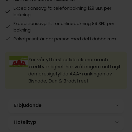
Expeditionsavgift: telefonbokning 129 SEK per
bokning
Expeditionsavgift: för onlinebokning 89 SEK per
bokning
Paketpriset är per person med del i dubbelrum
För vår ytterst solida ekonomi och
kreditvärdighet har vi återigen mottagit
den presigefyllda AAA-rankingen av
Bisnode, Dun & Bradstreet.
Erbjudande
Hotelltyp