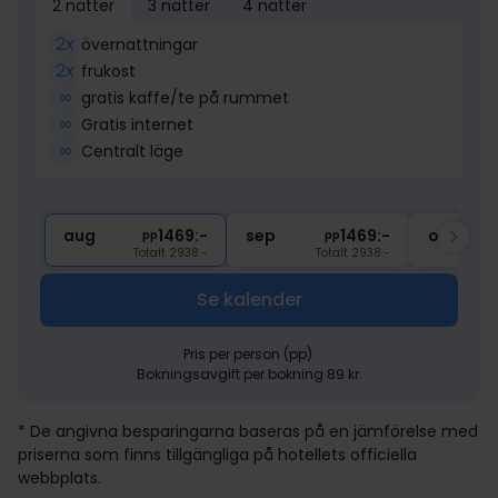
2 nätter
3 nätter
4 nätter
2x
övernattningar
2x
frukost
∞
gratis kaffe/te på rummet
∞
Gratis internet
∞
Centralt läge
aug
1469:-
sep
1469:-
okt
pp
pp
Totalt 2938:-
Totalt 2938:-
Se kalender
Pris per person (pp).
Bokningsavgift per bokning 89 kr.
* De angivna besparingarna baseras på en jämförelse med
priserna som finns tillgängliga på hotellets officiella
webbplats.