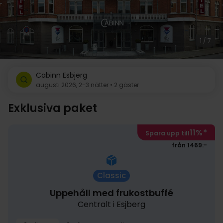
1 / 7
Cabinn Esbjerg
augusti 2026, 2-3 nätter • 2 gäster
Exklusiva paket
11%
*
Spara upp till
från 1469:-
Classic
Uppehåll med frukostbuffé
Centralt i Esjberg