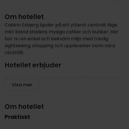
Om hotellet
Cabinn Esbjerg bjuder på ett ytterst centralt läge
mitt bland stadens mysiga caféer och butiker. Här
bor ni i en enkel och bekväm miljö med trevlig
sightseeing, shopping och upplevelser inom nära
räckhåll.
Hotellet erbjuder
På detta hotell erbjuds ni ett enkelt boende och en
bra bas för en prisvänlig minisemester i Esbjerg.
Visa mer
Passa på att utforska staden med omnejd och tag
del av områdets utbud av shopping, kultur och
naturupplevelser.
Om hotellet
Praktiskt
Besök Västjyllands största shoppingcenter, Broen
Shopping, upplev Fiskeri- & Søfartsmuseet, koppla