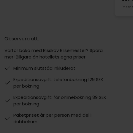
Priset
Observera att:
Varför boka med Risskov Bilsemester? Spara
mer! Billgare än hotellets egna priser.
Minimum slutstäd inkluderat
Expeditionsavgift: telefonbokning 129 SEK
per bokning
Expeditionsavgift: för onlinebokning 89 SEK
per bokning
Paketpriset är per person med del i
dubbelrum