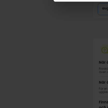
au
När 
Rissko
även o
När 
För en
upplev
Finn
och 