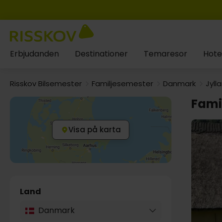
Erbjudanden
Destinationer
Temaresor
Hote
Risskov Bilsemester
Familjesemester
Danmark
Jyll
Fami
Visa på karta
Land
Danmark