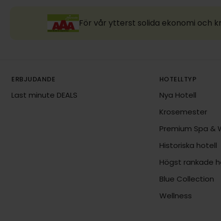
För vår ytterst solida ekonomi och k
ERBJUDANDE
HOTELLTYP
Last minute DEALS
Nya Hotell
Krosemester
Premium Spa & 
Historiska hotell
Högst rankade ho
Blue Collection
Wellness