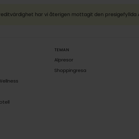
reditvärdighet har vi återigen mottagit den presigefylld
TEMAN
Alpresor
Shoppingresa
Wellness
tell