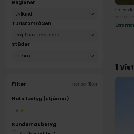
Regioner
Letar du
Jylland
en minne
här finn
Turistområden
Läs mer
välj Turistområden
Städer
Hobro
1 Vis
Filter
Rensa filter
Hotellbetyg (stjärnor)
4
4
Hotelstjärnor
Kundernas betyg
4+ (Mycket bra)
1