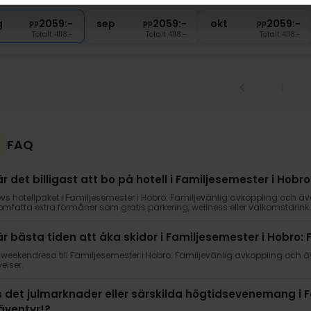
g
2059:-
sep
2059:-
okt
2059:-
pp
pp
pp
Totalt 4118:-
Totalt 4118:-
Totalt 4118:-
1
FAQ
är det billigast att bo på hotell i Familjesemester i Hob
vs hotellpaket i Familjesemester i Hobro: Familjevänlig avkoppling och ä
mfatta extra förmåner som gratis parkering, wellness eller välkomstdrink.
är bästa tiden att åka skidor i Familjesemester i Hobro:
 weekendresa till Familjesemester i Hobro: Familjevänlig avkoppling och 
elser.
s det julmarknader eller särskilda högtidsevenemang i F
äventyr!?