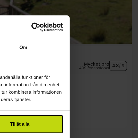
Om
Mycket bra
4.3
/ 5
499 recensioner
andahålla funktioner för
n information från din enhet
 tur kombinera informationen
deras tjänster.
uffé
Tillåt alla