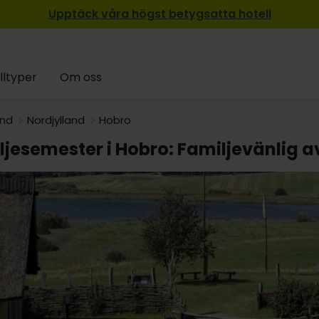
Upptäck våra högst betygsatta hotell
lltyper
Om oss
and
Nordjylland
Hobro
ljesemester i Hobro: Familjevänlig 