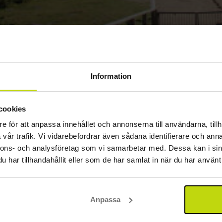
Information
ra naturupplevelser i Rebild Bakker
ell Rebild Bakker
cookies
o
Visa på karta
e för att anpassa innehållet och annonserna till användarna, tillh
Classic I.
Inkl 2-rättersmeny
vår trafik. Vi vidarebefordrar även sådana identifierare och anna
2x
övernattningar
nnons- och analysföretag som vi samarbetar med. Dessa kan i sin
Classic II.
2x
frukostbuffé
har tillhandahållit eller som de har samlat in när du har använt 
2x
2-rättersmeny/b
2x
kaffe att ta med
∞
Gratis parkering
Anpassa