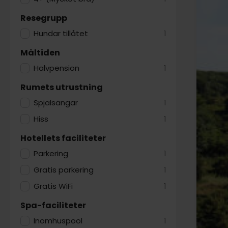
Resegrupp
Hundar tillåtet
1
Måltiden
Halvpension
1
Rumets utrustning
Spjälsängar
1
Hiss
1
Hotellets faciliteter
Parkering
1
Gratis parkering
1
Gratis WiFi
1
Spa-faciliteter
Inomhuspool
1