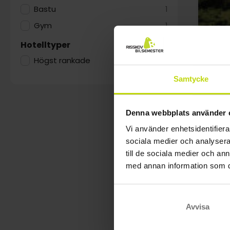
Bastu
1
Gym
1
Hotelltyper
Högst rankade
1
Samtycke
Vack
Comw
Denna webbplats använder 
Hobr
Vi använder enhetsidentifierar
sociala medier och analysera 
till de sociala medier och a
med annan information som du 
Avvisa