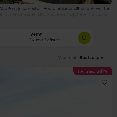
Våra Familjesemester i Hobro erbjuder allt du behöver för
er och lekområden till avkopplingsmöjligheter för vuxna -
v förstklassig service och gör varje stund speciell i Hobro
Vem?
1 Rum • 2 gäster
Visa först:
Bästsäljare
11%
Spara upp till