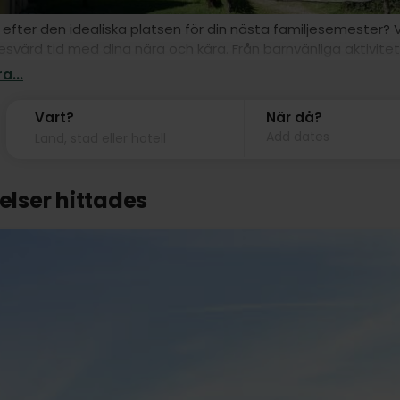
 efter den idealiska platsen för din nästa familjesemester? 
svärd tid med dina nära och kära. Från barnvänliga aktivitet
s något för alla. Dyk in i den familjevänliga atmosfären, njut a
a...
Vart?
När då?
Add dates
telser hittades