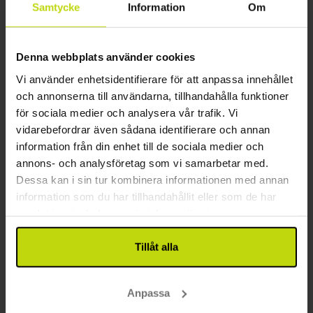
23%
Spara upp till
Samtycke
Information
Om
Denna webbplats använder cookies
Vi använder enhetsidentifierare för att anpassa innehållet
och annonserna till användarna, tillhandahålla funktioner
för sociala medier och analysera vår trafik. Vi
vidarebefordrar även sådana identifierare och annan
Tropiskt äventyr i norra Jylland
information från din enhet till de sociala medier och
Quality Hotel The Reef
annons- och analysföretag som vi samarbetar med.
Dessa kan i sin tur kombinera informationen med annan
Utmärkt
2 recensioner
5.0
/ 5
information som du har tillhandahållit eller som de har
Frederikshavn
samlat in när du har använt deras tjänster.
Fri tillgång till inomhusvattenpark
1x
övernattning med god frukost
Tillåt alla
1x
3-rättersmeny
1x
1 glas vin/öl/vatten
Se allt som ingår
1x
Gratis inträde till inomhus badland
Anpassa
1x
kaffe att ta med