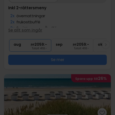
Inkl 2-rättersmeny
2x
övernattningar
2x
frukostbuffé
2x
2-rättersmeny/buffé
Se allt som ingår
2x
kaffe att ta med
∞
Gratis parkering
aug
2059:-
sep
2059:-
okt
pp
pp
Totalt 4118:-
Totalt 4118:-
Se mer
26%
Spara upp till