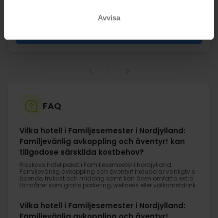
aug
1559:-
sep
1559:-
okt
pp
pp
Totalt 3118:-
Totalt 3118:-
Avvisa
Se mer
1
FAQ
Vilka hotell i Familjesemester i Nordjylland:
Familjevänlig avkoppling och äventyr! kan
tillgodose särskilda kostbehov?
Risskovs hotellpaket i Familjesemester i Nordjylland:
Familjevänlig avkoppling och äventyr! inkluderar vanligtvis
boende, frukost och middag samt kan även omfatta extra
förmåner som gratis parkering, wellness eller välkomstdrink.
Vilka hotell i Familjesemester i Nordjylland:
Familjevänlig avkoppling och äventyr!