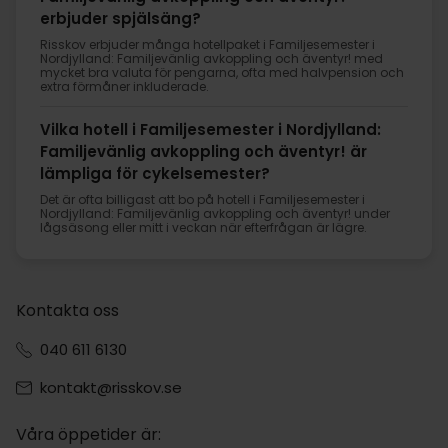
erbjuder spjälsäng?
Risskov erbjuder många hotellpaket i Familjesemester i
Nordjylland: Familjevänlig avkoppling och äventyr! med
mycket bra valuta för pengarna, ofta med halvpension och
extra förmåner inkluderade.
Vilka hotell i Familjesemester i Nordjylland:
Familjevänlig avkoppling och äventyr! är
lämpliga för cykelsemester?
Det är ofta billigast att bo på hotell i Familjesemester i
Nordjylland: Familjevänlig avkoppling och äventyr! under
lågsäsong eller mitt i veckan när efterfrågan är lägre.
Kontakta oss
040 611 6130
kontakt@risskov.se
Våra öppetider är: