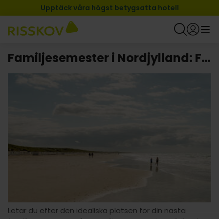
Upptäck våra högst betygsatta hotell
Familjesemester i Nordjylland: Familjevänlig avkoppling och äventyr!
Letar du efter den idealiska platsen för din nästa