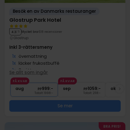
Besök en av Danmarks restauranger
Glostrup Park Hotel
Mycket bra
518 recensioner
4.3
/ 5
Glostrup
Inkl 3-rättersmeny
1x
övernattning
1x
läcker frukostbuffé
1x
3-rättersmeny
Se allt som ingår
∞
Gratis parkering vid hotellet
FÅ KVAR
FÅ KVAR
∞
Gratis Wi-Fi
aug
999:-
sep
1059:-
okt
pp
pp
Totalt 1998:-
Totalt 2118:-
Se mer
BRA PRIS!