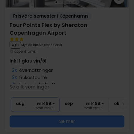
Prisvärd semester i Köpenhamn
Four Points Flex by Sheraton
Copenhagen Airport
Mycket bra
52 recensioner
4.1
/ 5
Köpenhamn
Inkl 1 glas vin/öl
2x
övernattningar
2x
frukostbuffé
1x
1 glas vin/öl/vatten
Se allt som ingår
1x
kaffe att ta med
∞
Gratis parkering och internet
aug
1499:-
sep
1499:-
okt
pp
pp
Totalt 2998:-
Totalt 2998:-
Se mer