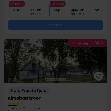
1x
Snacks före middagen
FÅ KVAR
FÅ KVAR
1x
kaffe att ta med
aug
1899:-
sep
1469:-
okt
pp
pp
Totalt 3798:-
Totalt 2938:-
Se mer
34%
Spara upp till
Nära Præstø Fjord
Kirsebærkroen
Bra
28 recensioner
4.0
/ 5