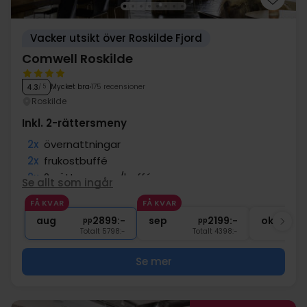
Vacker utsikt över Roskilde Fjord
Comwell Roskilde
Mycket bra
175 recensioner
4.3
/ 5
Roskilde
Inkl. 2-rättersmeny
2x
övernattningar
2x
frukostbuffé
2x
2-rättersmeny/buffé
Se allt som ingår
2x
kaffe att ta med
FÅ KVAR
FÅ KVAR
∞
Gratis parkering
aug
2899:-
sep
2199:-
okt
pp
pp
Totalt 5798:-
Totalt 4398:-
Se mer