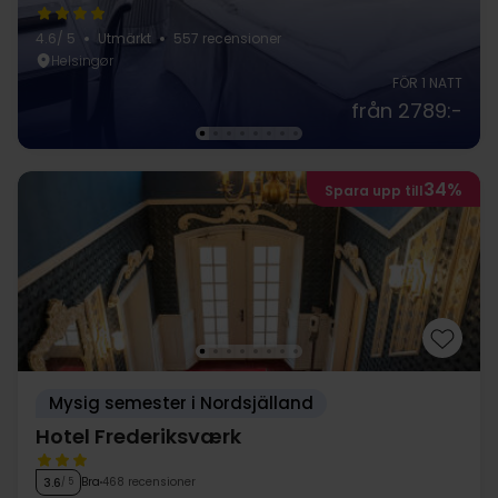
4.6
/ 5
Utmärkt
557 recensioner
Helsingør
FÖR 1 NATT
från 2789:-
34%
Spara upp till
Mysig semester i Nordsjälland
Hotel Frederiksværk
Bra
468 recensioner
3.6
/ 5