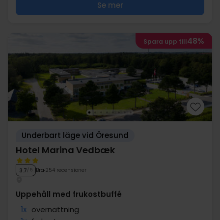
Se mer
48%
Spara upp till
Underbart läge vid Öresund
Hotel Marina Vedbæk
Bra
254 recensioner
3.7
/ 5
Uppehåll med frukostbuffé
1x
övernattning