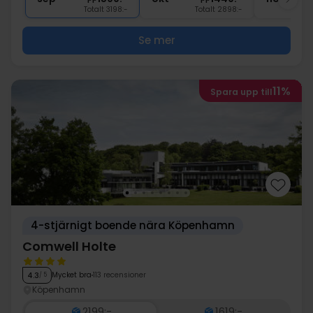
Totalt 3198:-
Totalt 2898:-
Se mer
11%
Spara upp till
4-stjärnigt boende nära Köpenhamn
Comwell Holte
Mycket bra
113 recensioner
4.3
/ 5
Köpenhamn
2199:-
1619:-