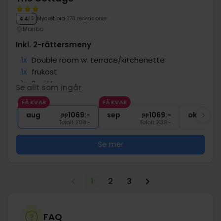
Mycket bra
270 recensioner
4.4
/ 5
Maribo
Inkl. 2-rättersmeny
1x
Double room w. terrace/kitchenette
1x
frukost
1x
2-rättersmeny
Se allt som ingår
∞
Gratis parkering
FÅ KVAR
FÅ KVAR
∞
Gratis internet
aug
1069:-
sep
1069:-
okt
pp
pp
Totalt 2138:-
Totalt 2138:-
Se mer
1
2
3
FAQ