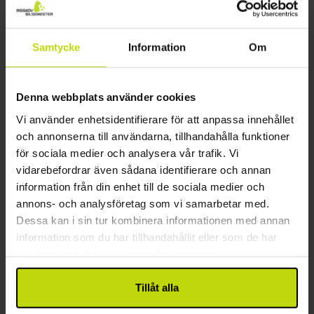
Uppehåll med frukostbuffé & Tapas
1x
övernattning
Samtycke
Information
Om
1x
läcker frukostbuffé
1x
1 glas vin/öl i baren
Se allt som ingår
1x
Tapas
FÅ KVAR
Denna webbplats använder cookies
1x
kaffe att ta med
aug
1069:-
sep
1019:-
okt
pp
pp
Vi använder enhetsidentifierare för att anpassa innehållet
Totalt 2138:-
Totalt 2038:-
och annonserna till användarna, tillhandahålla funktioner
Se mer
för sociala medier och analysera vår trafik. Vi
vidarebefordrar även sådana identifierare och annan
information från din enhet till de sociala medier och
23%
annons- och analysföretag som vi samarbetar med.
Spara upp till
Dessa kan i sin tur kombinera informationen med annan
information som du har tillhandahållit eller som de har
samlat in när du har använt deras tjänster.
Tillåt alla