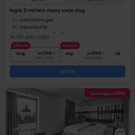
Ingår 2-rätters meny varje dag.
2x
övernattningar
2x
frukostbuffé
2x
2-rättersmeny/buffé
Se allt som ingår
2x
kaffe att ta med
FÅ KVAR
FÅ KVAR
∞
Gratis parkering
aug
2199:-
sep
2199:-
okt
pp
pp
Totalt 4398:-
Totalt 4398:-
Se mer
19%
Spara upp till