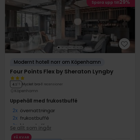
29%
Spara upp till
Modernt hotell norr om Köpenhamn
Four Points Flex by Sheraton Lyngby
Mycket bra
8 recensioner
4.1
/ 5
Köpenhamn
Uppehåll med frukostbuffé
2x
övernattningar
2x
frukostbuffé
1x
1 kopp kaffe
Se allt som ingår
1x
1 glas vin/öl/vatten
FÅ KVAR