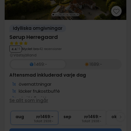
Idylliska omgivningar
Sørup Herregaard
Mycket bra
42 recensioner
4.4
/ 5
Västsjälland
1469:-
1689:-
Aftensmad inkluderad varje dag
1x
övernattningar
1x
läcker frukostbuffé
1x
utsökt 2-rättersmeny
Se allt som ingår
1x
eftermiddagsfika m.kaffe/te & kaka
∞
Gratis parkering
aug
1469:-
sep
1469:-
okt
pp
pp
Totalt 2938:-
Totalt 2938:-