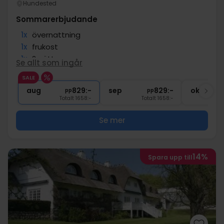
Hundested
Sommarerbjudande
1x
övernattning
1x
frukost
1x
2-rättersmeny
Se allt som ingår
1x
Snacks före middagen
SALE
1x
kaffe att ta med
aug
829:-
sep
829:-
okt
pp
pp
Totalt 1658:-
Totalt 1658:-
Se mer
14%
Spara upp till