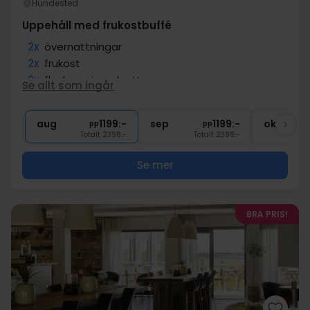
Hundested
Uppehåll med frukostbuffé
2x
övernattningar
2x
frukost
2x
flaskor mineralvatten
Se allt som ingår
∞
Gratis parkering vid hotellet
∞
Gratis internet
aug
1199:-
sep
1199:-
okt
pp
pp
Totalt 2398:-
Totalt 2398:-
Se mer
BRA PRIS!