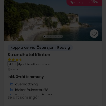
15%
Spara upp till
Koppla av vid Östersjön i Rødvig
Strandhotel Klinten
Mycket bra
142 recensioner
4.4
/ 5
Køge
Inkl. 3-rättersmeny
1x
övernattning
1x
läcker frukostbuffé
1x
3-rättersmeny/buffé
Se allt som ingår
1x
eftermiddagsfika m.kaffe/te & kaka