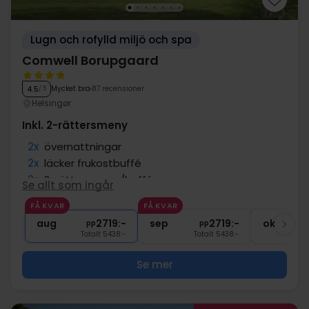
Lugn och rofylld miljö och spa
Comwell Borupgaard
Mycket bra
87 recensioner
4.5
/ 5
Helsingør
Inkl. 2-rättersmeny
2x
övernattningar
2x
läcker frukostbuffé
2x
2-rättersmeny/buffé
Se allt som ingår
2x
kaffe att ta med
FÅ KVAR
FÅ KVAR
2x
Gratis parkering vid hotellet
aug
2719:-
sep
2719:-
okt
pp
pp
Totalt 5438:-
Totalt 5438:-
Se mer