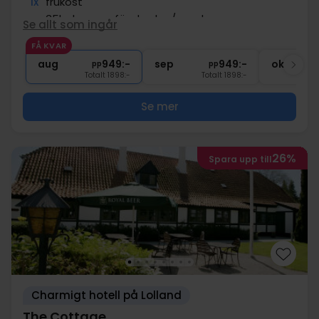
1x
frukost
∞
35kr. kupong för drycker/snacks
Se allt som ingår
∞
Gratis parkering
FÅ KVAR
1x
kaffe att ta med
aug
949:-
sep
949:-
okt
pp
pp
Totalt 1898:-
Totalt 1898:-
Se mer
26%
Spara upp till
Charmigt hotell på Lolland
The Cottage