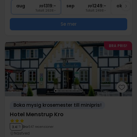
∞
Gratis parkering
aug
1319:-
sep
1249:-
okt
pp
pp
Totalt 2638:-
Totalt 2498:-
Se mer
BRA PRIS!
Boka mysig krosemester till minipris!
Hotel Menstrup Kro
Bra
547 recensioner
3.4
/ 5
Nästved