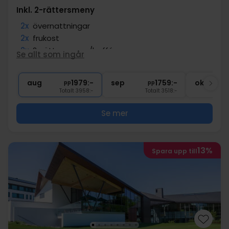
Inkl. 2-rättersmeny
2x
övernattningar
2x
frukost
2x
2-rättersmeny/buffé
Se allt som ingår
∞
Gratis parkering
∞
Gratis internet
aug
1979:-
sep
1759:-
okt
pp
pp
Totalt 3958:-
Totalt 3518:-
Se mer
13%
Spara upp till