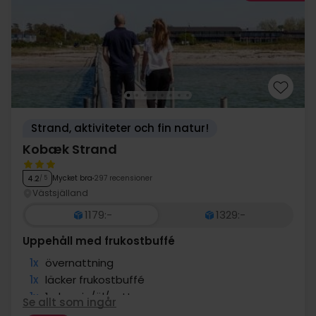
Strand, aktiviteter och fin natur!
Kobæk Strand
Mycket bra
297 recensioner
4.2
/ 5
Västsjälland
1179:-
1329:-
Uppehåll med frukostbuffé
1x
övernattning
1x
läcker frukostbuffé
1x
1 glas vin/öl/vatten
Se allt som ingår
∞
Nära stranden