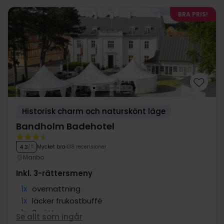
BRA PRIS!
Historisk charm och naturskönt läge
Bandholm Badehotel
Mycket bra
138 recensioner
4.3
/ 5
Maribo
Inkl. 3-rättersmeny
1x
övernattning
1x
läcker frukostbuffé
1x
3-rättersmeny
Se allt som ingår