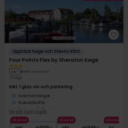
Upptäck Køge och Stevns Klint
Four Points Flex by Sheraton Køge
Bra
183 recensioner
3.6
/ 5
Køge
Inkl. 1 glas vin och parkering
2x
övernattningar
2x
frukostbuffé
1x
1 glas vin/öl/vatten
Se allt som ingår
1x
kaffe att ta med
FÅ KVAR
FÅ KVAR
FÅ KVAR
2x
Gratis parkering och internet
sep
1599:-
okt
1449:-
nov
pp
pp