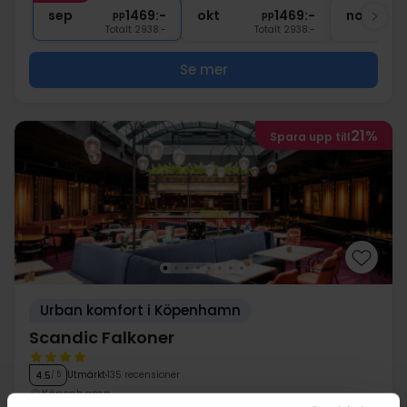
∞
Gratis internet
sep
1469:-
okt
1469:-
nov
pp
pp
Totalt 2938:-
Totalt 2938:-
Se mer
21%
Spara upp till
Urban komfort i Köpenhamn
Scandic Falkoner
Utmärkt
135 recensioner
4.5
/ 5
Köpenhamn