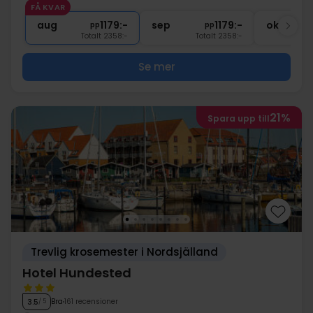
FÅ KVAR
1x
kaffe att ta med
aug
1179:-
sep
1179:-
okt
pp
pp
Totalt 2358:-
Totalt 2358:-
Se mer
21%
Spara upp till
Trevlig krosemester i Nordsjälland
Hotel Hundested
Bra
161 recensioner
3.5
/ 5