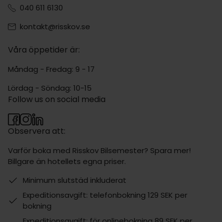
040 611 6130
kontakt@risskov.se
Våra öppetider är:
Måndag - Fredag: 9 - 17
Lördag - Söndag: 10-15
Follow us on social media
Observera att:
Varför boka med Risskov Bilsemester? Spara mer!
Billgare än hotellets egna priser.
Minimum slutstäd inkluderat
Expeditionsavgift: telefonbokning 129 SEK per
bokning
Expeditionsavgift: för onlinebokning 89 SEK per