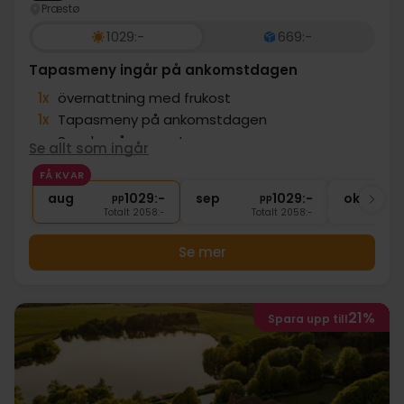
Præstø
1029:-
669:-
Tapasmeny ingår på ankomstdagen
1x
övernattning med frukost
1x
Tapasmeny på ankomstdagen
∞
Snacks på rummet
Se allt som ingår
1x
1 fl. bubbel på rummet (att dela)
FÅ KVAR
∞
Äkta dansk mysighet och natur
aug
1029:-
sep
1029:-
okt
pp
pp
Totalt 2058:-
Totalt 2058:-
Se mer
21%
Spara upp till