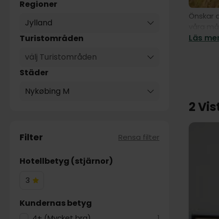
Regioner
Önskar d
Jylland
våra mån
Läs mer
Turistområden
välj Turistområden
Städer
Nykøbing M
2 Vis
Filter
Rensa filter
Hotellbetyg (stjärnor)
3
3
Hotelstjärnor
Kundernas betyg
4+ (Mycket bra)
1