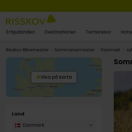
Erbjudanden
Destinationer
Temaresor
Hote
Risskov Bilsemester
Sommarsemester
Danmark
Jy
Somm
Visa på karta
Land
Danmark