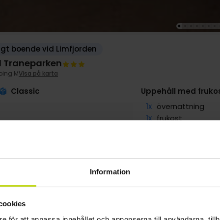
gt boende vid Limfjorden
l Traneparken
bing M
Visa på karta
Classic
Uppehåll med fruko
1x
övernattning
1x
frukost
1x
Tapasmeny på 
1x
1 flaska vin
∞
Gratis parkering 
Information
g
729:-
sep
729:-
okt
729:-
pp
pp
pp
cookies
Totalt 1458:-
Totalt 1458:-
Totalt 1458:-
e för att anpassa innehållet och annonserna till användarna, tillh