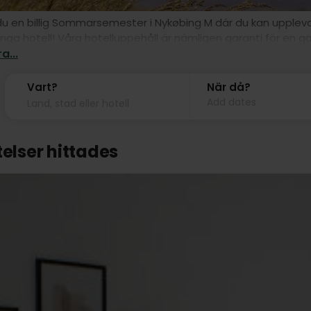
u en billig Sommarsemester i Nykøbing M där du kan uppleva 
ga hotell! Våra hotelluppehåll är nämligen garanti för en go
a...
Vart?
När då?
Add dates
telser hittades