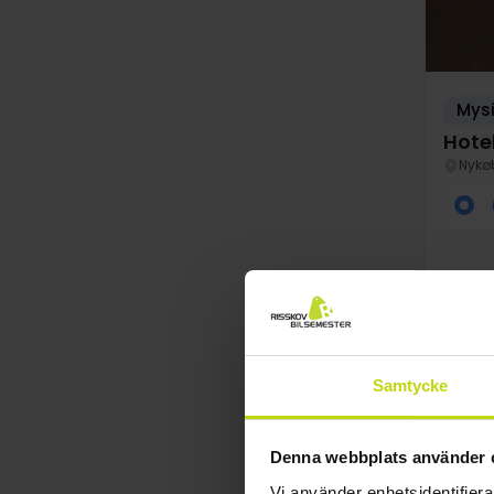
Mysi
Hote
Nykø
Samtycke
au
Denna webbplats använder 
Vi använder enhetsidentifierar