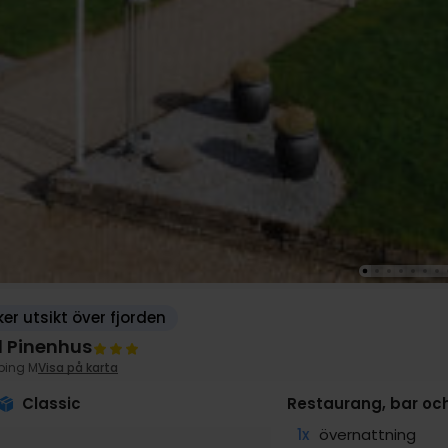
er utsikt över fjorden
l Pinenhus
bing M
Visa på karta
Classic
Restaurang, bar oc
1x
övernattning