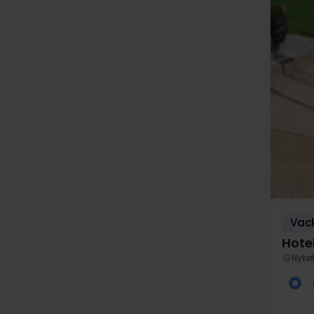
Vack
Hote
Nykø