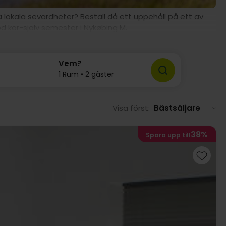
lokala sevärdheter? Beställ då ett uppehåll på ett av
d kör-själv semester i Nykøbing M.
Vem?
1 Rum • 2 gäster
Visa först:
Bästsäljare
38%
Spara upp till