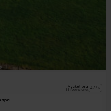
Mycket bra
4.3
/ 5
88 recensioner
h spa