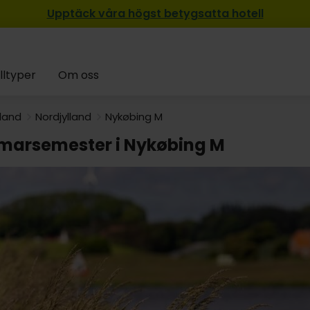
Upptäck våra högst betygsatta hotell
lltyper
Om oss
lland
Nordjylland
Nykøbing M
arsemester i Nykøbing M