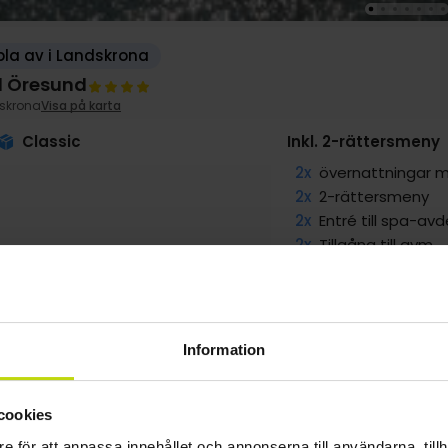
la av i Landskrona
l Öresund
skrona
Visa på karta
Classic
Inkl. 2-rättersmeny
2x
övernattningar m
2x
2-rättersmeny
2x
Entré till spa-avd
2x
Tillgång till gym
2x
Gratis internet
VAR
Information
g
1899:-
sep
1999:-
okt
1999:-
pp
pp
pp
Totalt 3798:-
Totalt 3998:-
Totalt 3998:-
cookies
e för att anpassa innehållet och annonserna till användarna, tillh