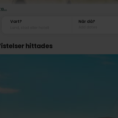
a...
Vart?
När då?
Add dates
istelser hittades