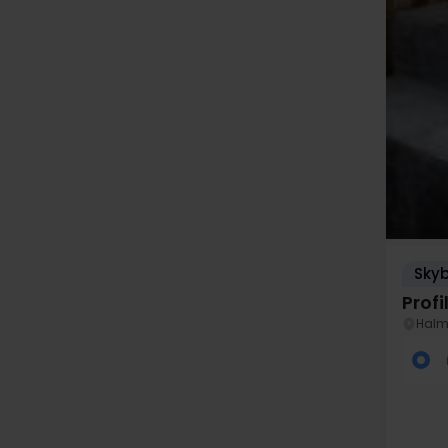
Skyb
Prof
Halm