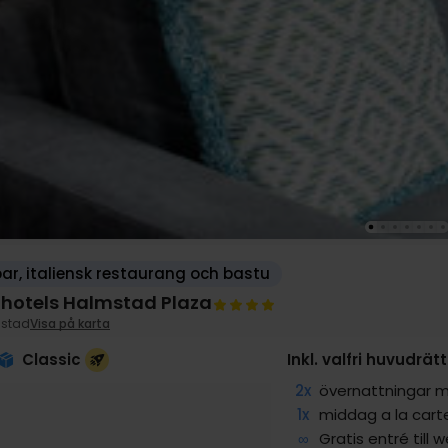
ar, italiensk restaurang och bastu
ilhotels Halmstad Plaza
stad
Visa på karta
Classic
Inkl. valfri huvudrä
2x
övernattningar m
1x
middag a la cart
∞
Gratis entré till 