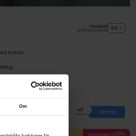
Utmärkt
4.5
/ 5
1406 recensioner
ed frukost
elning
Om
nov
1999:-
dec
1999:-
pp
pp
Se mer
Totalt 3998:-
Totalt 3998:-
29%
Spara upp till
andahålla funktioner för