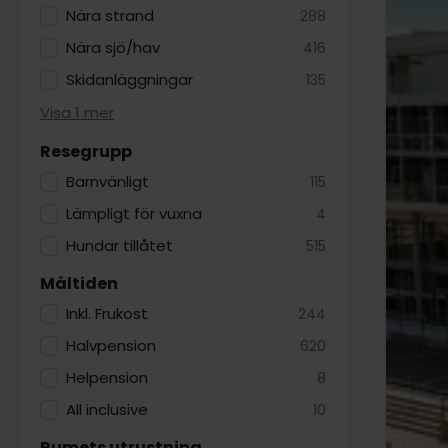
Nära strand
288
Nära sjö/hav
416
Skidanläggningar
135
Visa 1 mer
Resegrupp
Barnvänligt
115
Lämpligt för vuxna
4
Hundar tillåtet
515
Måltiden
Inkl. Frukost
244
Halvpension
620
Helpension
8
All inclusive
10
Rumets utrustning