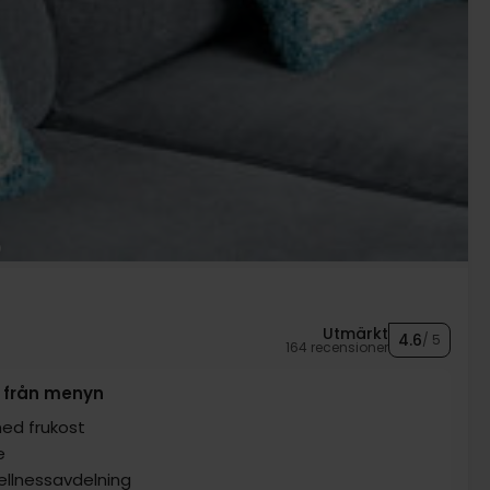
Utmärkt
4.6
/ 5
164 recensioner
tt från menyn
ed frukost
e
wellnessavdelning