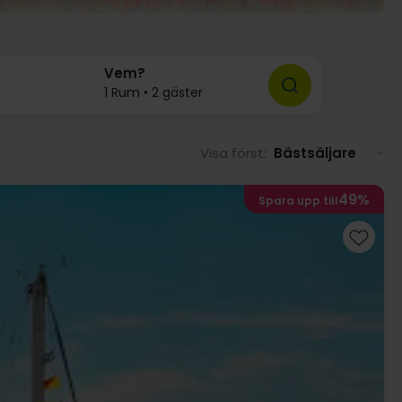
Vem?
1 Rum • 2 gäster
Visa först:
Bästsäljare
49%
Spara upp till