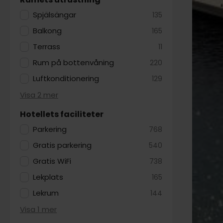
Spjälsängar
135
Balkong
165
Terrass
11
Rum på bottenvåning
220
Luftkonditionering
129
Visa 2 mer
Hotellets faciliteter
Parkering
768
Gratis parkering
540
Gratis WiFi
738
Lekplats
165
Lekrum
144
Visa 1 mer