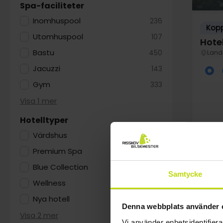
Spa-faciliteter
Inomhuspool
236
Kopp
Utomhuspool
107
Hote
Bastu
450
Land
Jacuzzi
143
Gym
333
Visa 1 mer
Hotelltyper
Värdshus
62
Premium Spa
155
Blue Collection
44
FÅ K
Samtycke
au
Wellness
73
Nya hotell
27
Denna webbplats använder 
Visa 2 mer
Vi använder enhetsidentifierar