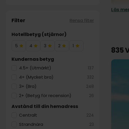
Läs mer
Filter
Rensa filter
Hotellbetyg (stjärnor)
5
4
3
2
1
5
4
3
2
1
835 V
Hotelstjärnor
Hotelstjärnor
Hotelstjärnor
Hotelstjärnor
Hotelstjärnor
Kundernas betyg
4.5+ (Utmärkt)
137
4+ (Mycket bra)
332
3+ (Bra)
248
2+ (Betyg för recension)
26
Avstånd till din hemadress
Centralt
224
Strandnära
23