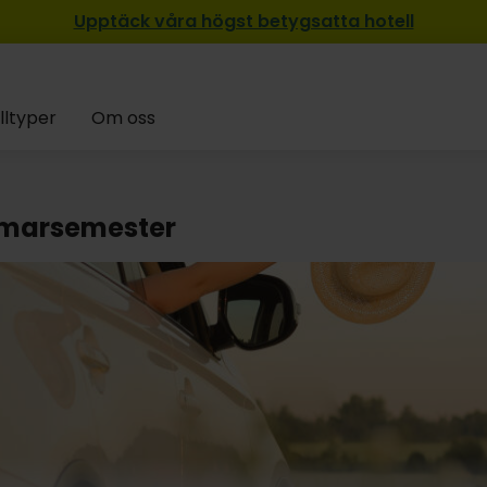
Upptäck våra högst betygsatta hotell
lltyper
Om oss
marsemester