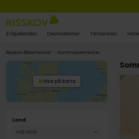
Erbjudanden
Destinationer
Temaresor
Hote
Risskov Bilsemester
Sommarsemester
Som
Visa på karta
Land
välj Land