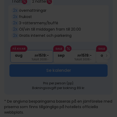
1 natt
2 nätter
2x
övernattningar
2x
frukost
2x
3-rättersmeny/buffé
2x
Öl/vin till middagen fram till 20.00
2x
Gratis internet och parkering
FÅ KVAR
SALE
SALE
aug
1519:-
sep
1519:-
okt
pp
pp
Totalt 3038:-
Totalt 3038:-
Se kalender
Pris per person (pp).
Bokningsavgift per bokning 89 kr.
* De angivna besparingarna baseras på en jämförelse med
priserna som finns tillgängliga på hotellets officiella
webbplats.