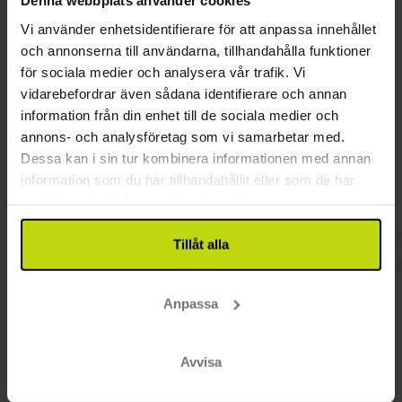
Denna webbplats använder cookies
Hund: 250 DKK per dag
Vi använder enhetsidentifierare för att anpassa innehållet
Endast slutstädning inkluderad
och annonserna till användarna, tillhandahålla funktioner
för sociala medier och analysera vår trafik. Vi
vidarebefordrar även sådana identifierare och annan
Kundrecensioner
information från din enhet till de sociala medier och
annons- och analysföretag som vi samarbetar med.
Dessa kan i sin tur kombinera informationen med annan
information som du har tillhandahållit eller som de har
samlat in när du har använt deras tjänster.
sött och tillmötesgående personal.
En av de 
härliga sängar
med Riss
Tillåt alla
Anpassa
5/5
Peter Nicolas Skjold Leicar
Avvisa