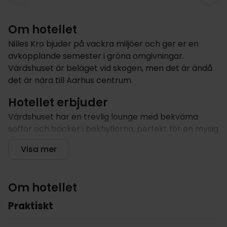
Om hotellet
Nilles Kro bjuder på vackra miljöer och ger er en
avkopplande semester i gröna omgivningar.
Värdshuset är beläget vid skogen, men det är ändå
det är nära till Aarhus centrum.
Hotellet erbjuder
Värdshuset har en trevlig lounge med bekväma
soffor och böcker i bokhyllorna, perfekt för en mysig
lässtund. Det finns även en bar där ni kan beställa
Visa mer
något gott att dricka medan ni läser eller arbetar.
Den nya utbyggnaden ger värdshuset en modern
prägel samtidigt som det samspelar med den
Om hotellet
ursprungliga känslan så att den traditionella
krostämningen är bibehållen. Nilles Kro var
Praktiskt
ursprungligen en landsvägskro och är fortfarande
lika gästvänlig och alla kan känna sig välkomna.