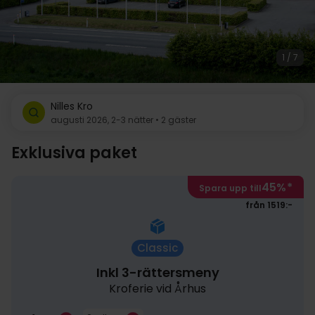
1 / 7
Nilles Kro
augusti 2026, 2-3 nätter • 2 gäster
Exklusiva paket
45%
*
Spara upp till
från 1519:-
Classic
Inkl 3-rättersmeny
Kroferie vid Århus