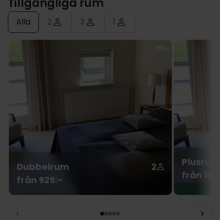
Tillgängliga rum
Alla
2
3
1
Plusrum
Dubbelrum
2
från 104
från 929:-