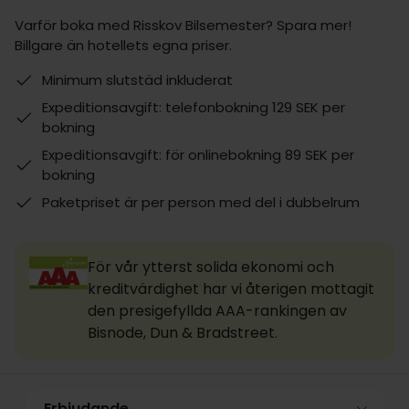
Varför boka med Risskov Bilsemester? Spara mer!
Billgare än hotellets egna priser.
Minimum slutstäd inkluderat
Expeditionsavgift: telefonbokning 129 SEK per
bokning
Expeditionsavgift: för onlinebokning 89 SEK per
bokning
Paketpriset är per person med del i dubbelrum
För vår ytterst solida ekonomi och
kreditvärdighet har vi återigen mottagit
den presigefyllda AAA-rankingen av
Bisnode, Dun & Bradstreet.
Erbjudande