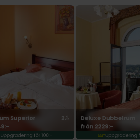
um Superior
2
Deluxe Dubbelrum
49:-
från 2229:-
Uppgradering för 100:-
Uppgradering f