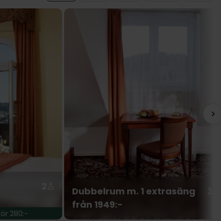
2
Dubbelrum m. 1 extrasäng
3
från 1949:-
ör 280:-