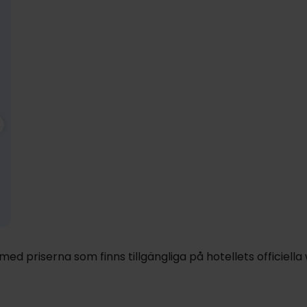
2199:-
nov
1949:-
dec
1949:-
ja
pp
pp
pp
Totalt 4398:-
Totalt 3898:-
Totalt 3898:-
d priserna som finns tillgängliga på hotellets officiella