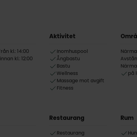
Aktivitet
Områ
ån kl.: 14:00
Inomhuspool
Närmas
nnan kl.: 12:00
Ångbastu
Avstån
Bastu
Närmas
Wellness
på 
Massage mot avgift
Fitness
Restaurang
Rum
Restaurang
Hun