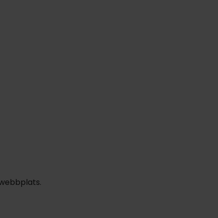
1319:-
n
1949:-
feb
1949:-
mar
1949:-
pp
pp
pp
Totalt 3898:-
Totalt 3898:-
Totalt 3898:-
 webbplats.