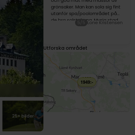
och god mat med massor av
grönsaker. Man kan sola sig fint
utanför spa/poolområdet på
de bra solstolarna. Mysig stad
5/5
Lone Kristensen
med massor av charm i den
gamla stadsdelen.
1689:-
Utforska området
1469:-
1949:-
1979:-
25+
bilder