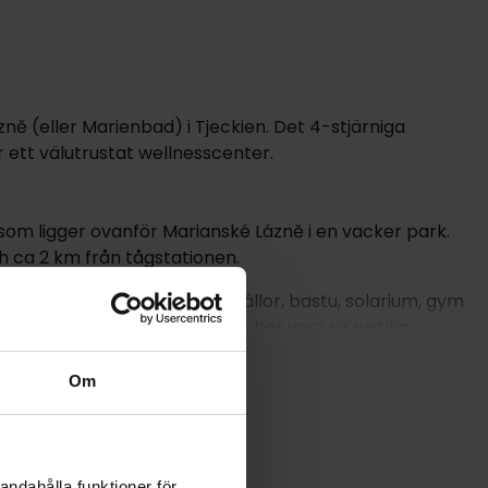
 (eller Marienbad) i Tjeckien. Det 4-stjärniga
ett välutrustat wellnesscenter.
 som ligger ovanför Marianské Lázně i en vacker park.
 ca 2 km från tågstationen.
ad, bubbelpool, naturliga källor, bastu, solarium, gym
behandlingar. Restaurangen har vackra rustika
 köket. Du kan njuta av läckra drinkar och cocktails i
Om
 arkitektur. Med över 100 källor och vackert välskötta
ng. Missa inte Singing Fountains fascinerande vatten-
 källor flyter. Utöver spabehandlingar erbjuder staden
andahålla funktioner för