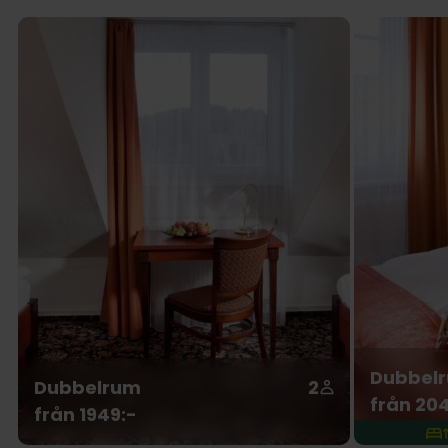
Dubbelr
Dubbelrum
2
från 20
från 1949:-