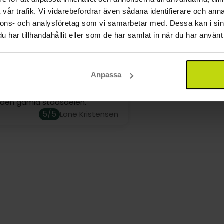
ndringar i Slavkovskogen och en av Europas äldsta golfban
vår trafik. Vi vidarebefordrar även sådana identifierare och anna
ně bjuder in dig att varva ner och utforska dess tidlösa 
nnons- och analysföretag som vi samarbetar med. Dessa kan i sin
har tillhandahållit eller som de har samlat in när du har använt 
 hotell med rena rum och god
nredda rum är utrustade med dusch, WC, satellit-TV, tele
 massor av grönsaker. Man
ndard-, superior- eller deluxe-rum. Vissa rum kan bokas m
 sig fint utanför
Anpassa
olområdet på de bra
arna. Mysig stad med massor av
 den gamla stadsdelen.
5/5
Lone Kristensen