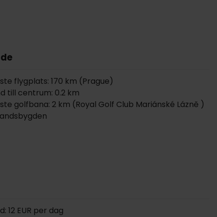
de
te flygplats: 170 km (Prague)
d till centrum: 0.2 km
te golfbana: 2 km (Royal Golf Club Mariánské Lázně )
landsbygden
d: 12 EUR per dag