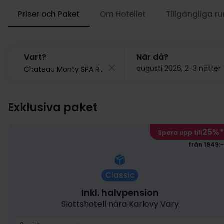
Priser och Paket
Om Hotellet
Tillgängliga r
Vart?
När då?
augusti 2026, 2-3 nätter
Exklusiva paket
25%
*
Spara upp till
från 1949:-
Classic
Inkl. halvpension
Slottshotell nära Karlovy Vary