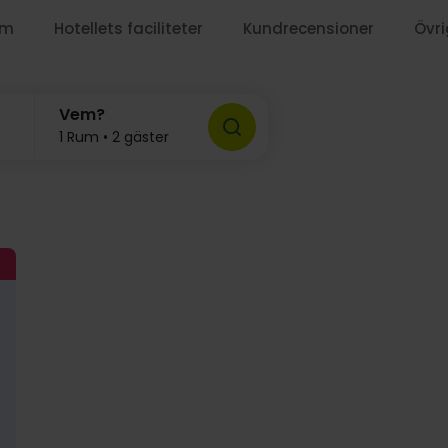
um
Hotellets faciliteter
Kundrecensioner
Övri
Vem?
1 Rum • 2 gäster