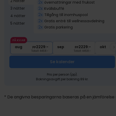
2 nätter
2x
övernattningar med frukost
2x
3 nätter
Kvällsbuffé
2x
Tillgång till inomhuspool
4 nätter
2x
Gratis entré till wellnessavdelning
5 nätter
2x
Gratis parkering
FÅ KVAR
aug
2229:-
sep
2229:-
okt
pp
pp
Totalt 4458:-
Totalt 4458:-
Se kalender
Pris per person (pp).
Bokningsavgift per bokning 89 kr.
* De angivna besparingarna baseras på en jämförelse me