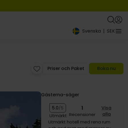
1459:-
Svenska
|
SEK
Priser och Paket
Boka nu
Gästerna-säger
1
5.0
/5
Visa
alla
Recensioner
Utmärkt
Utmärkt hotell med rena rum