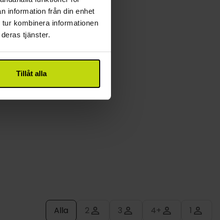
or. Rikt på historia, kultur och naturlig skönhet,
n information från din enhet
charm.
 tur kombinera informationen
deras tjänster.
fon, internetuppkoppling (WIFI) och hårtork. Du kan
ed en eller två extrasängar.
Tillåt alla
Alla
2
3
4+
1