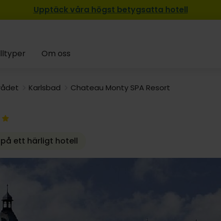
Upptäck våra högst betygsatta hotell
lltyper
Om oss
rådet
Karlsbad
Chateau Monty SPA Resort
å ett härligt hotell