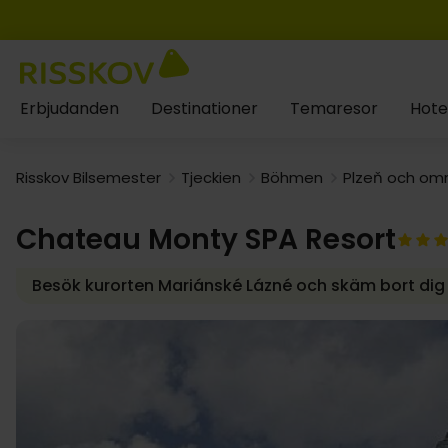
929:-
Erbjudanden
Destinationer
Temaresor
Hote
Risskov Bilsemester
Tjeckien
Böhmen
Plzeň och om
Chateau Monty SPA Resort
Besök kurorten Mariánské Lázné och skäm bort dig p