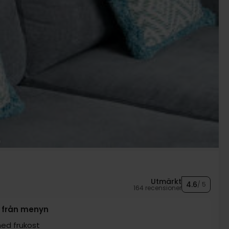
Utmärkt
4.6
/ 5
164 recensioner
tt från menyn
ed frukost