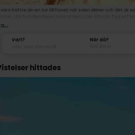
vara bättre än en tur till havet när solen skiner och det är 
ioner, där hotellen ligger nära strand, hav och sjö. Tag ett k
skland eller kör längre söderut, där havstemperaturen ofta ti
a...
Vart?
När då?
Add dates
istelser hittades