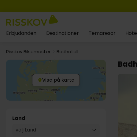
Erbjudanden
Destinationer
Temaresor
Hote
Risskov Bilsemester
Badhotell
Badh
Visa på karta
Land
välj Land