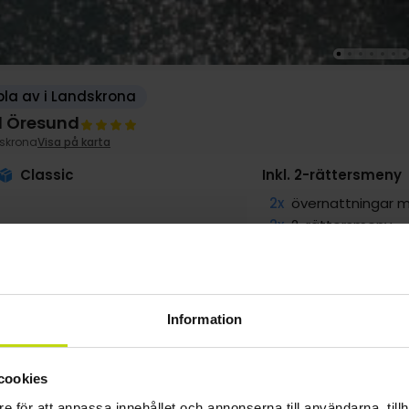
la av i Landskrona
l Öresund
skrona
Visa på karta
Classic
Inkl. 2-rättersmeny
2x
övernattningar m
2x
2-rättersmeny
2x
Entré till spa-avd
2x
Tillgång till gym
2x
Gratis internet
Information
VAR
g
1899:-
sep
1999:-
okt
1999:-
pp
pp
pp
cookies
Totalt 3798:-
Totalt 3998:-
Totalt 3998:-
e för att anpassa innehållet och annonserna till användarna, tillh