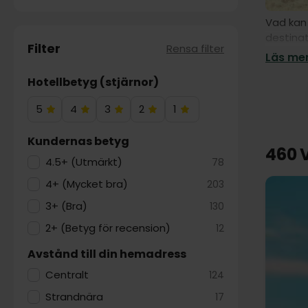
Vad kan 
destinat
Filter
Rensa filter
norra Ty
Läs mer
Hotellbetyg (stjärnor)
5
4
3
2
1
5
4
3
2
1
Hotelstjärnor
Hotelstjärnor
Hotelstjärnor
Hotelstjärnor
Hotelstjärnor
Kundernas betyg
460 V
4.5+ (Utmärkt)
78
4+ (Mycket bra)
203
3+ (Bra)
130
2+ (Betyg för recension)
12
Avstånd till din hemadress
Centralt
124
Strandnära
17