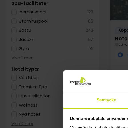
Spa-faciliteter
Inomhuspool
122
Utomhuspool
66
Kopp
Bastu
243
Hote
Jacuzzi
87
Land
Gym
181
Visa 1 mer
Hotelltyper
Värdshus
23
Premium Spa
85
Blue Collection
26
Samtycke
Wellness
44
FÅ K
Nya hotell
10
au
Denna webbplats använder 
Visa 2 mer
Vi använder enhetsidentifierar