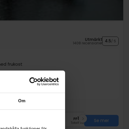
Utmärkt
4.5
/ 5
1408 recensioner
ed frukost
elning
Om
nov
1999:-
dec
1999:-
pp
pp
Se mer
Totalt 3998:-
Totalt 3998:-
andahålla funktioner för