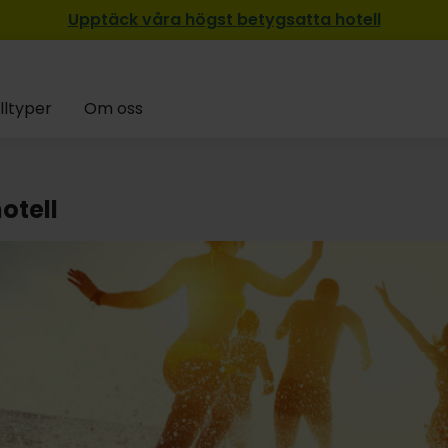
Upptäck våra högst betygsatta hotell
lltyper
Om oss
otell