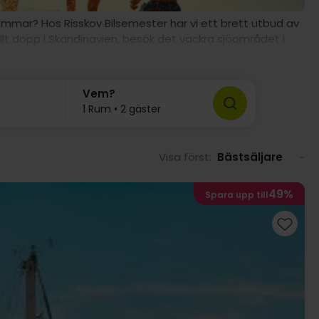
sommar? Hos Risskov Bilsemester har vi ett brett utbud av
allt dopp i Skandinavien, besök det vackra sjöområdet i
llåter längre simturer i havet.
Vem?
1 Rum • 2 gäster
Visa först:
Bästsäljare
49%
Spara upp till