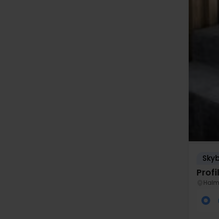
Skyb
Prof
Halm