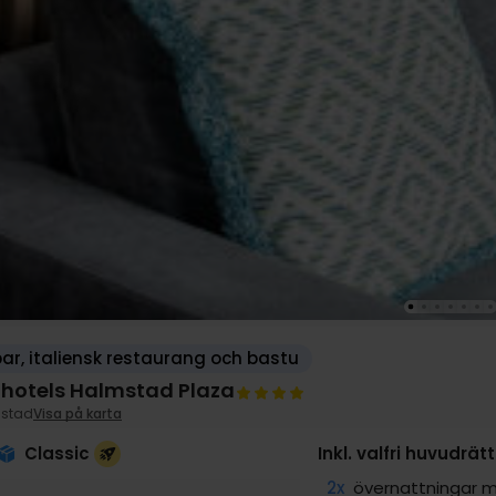
ar, italiensk restaurang och bastu
ilhotels Halmstad Plaza
stad
Visa på karta
Classic
Inkl. valfri huvudrä
2x
övernattningar m