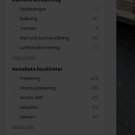
Spjälsängar
71
Balkong
83
Terrass
9
Rum på bottenvåning
136
Luftkonditionering
57
Visa 2 mer
Hotellets faciliteter
Parkering
428
Gratis parkering
295
Gratis WiFi
419
Lekplats
94
Lekrum
83
Visa 1 mer