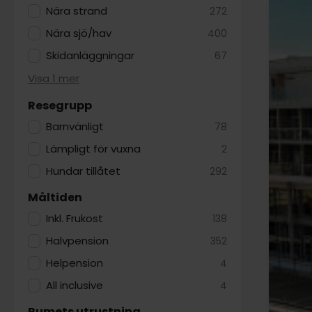
Nära strand
272
Nära sjö/hav
400
Skidanläggningar
67
Visa 1 mer
Resegrupp
Barnvänligt
78
Lämpligt för vuxna
2
Hundar tillåtet
292
Måltiden
Inkl. Frukost
138
Halvpension
352
Helpension
4
All inclusive
4
Rumets utrustning