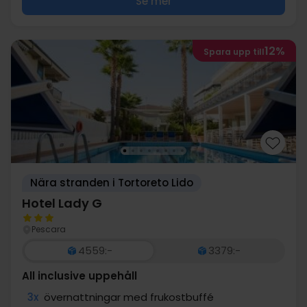
Se mer
12%
Spara upp till
Nära stranden i Tortoreto Lido
Hotel Lady G
Pescara
4559:-
3379:-
All inclusive uppehåll
3x
övernattningar med frukostbuffé