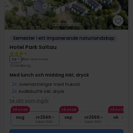
Semester i ett imponerande naturlandskap
Hotel Park Soltau
Bra
6 recensioner
3.8
/ 5
Lüneburg
Med lunch och middag inkl. dryck
2x
övernattningar med frukost
2x
kvällsbuffé inkl. dryck
1x
Lunch med dryck
Se allt som ingår
2x
Tillgång till pool, bastu & gym
FÅ KVAR
FÅ KVAR
FÅ KVAR
2x
Gratis parkering vid hotellet
aug
2569:-
sep
2569:-
okt
pp
pp
Totalt 5138:-
Totalt 5138:-