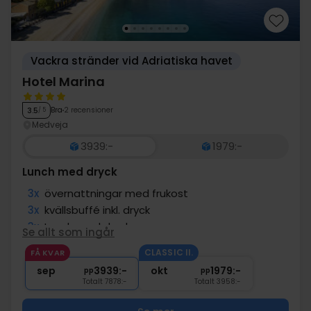
Vackra stränder vid Adriatiska havet
Hotel Marina
Bra
2 recensioner
3.5
/ 5
Medveja
3939:-
1979:-
Lunch med dryck
3x
övernattningar med frukost
3x
kvällsbuffé inkl. dryck
3x
Lunch med dryck
Se allt som ingår
1x
Kaffe och kaka på Café Strauss
CLASSIC II.
FÅ KVAR
∞
Tillgång till pool
sep
3939:-
okt
1979:-
pp
pp
Totalt 7878:-
Totalt 3958:-