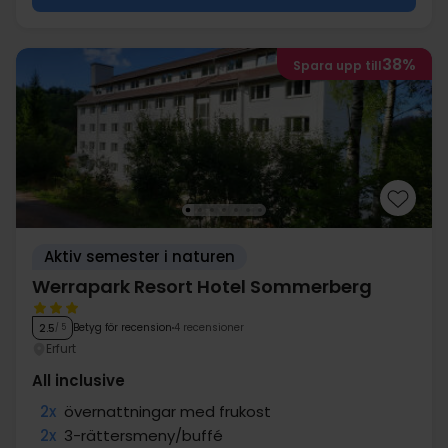
38%
Spara upp till
Aktiv semester i naturen
Werrapark Resort Hotel Sommerberg
Betyg för recension
4 recensioner
2.5
/ 5
Erfurt
All inclusive
2x
övernattningar med frukost
2x
3-rättersmeny/buffé