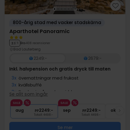
800-årig stad med vacker stadskärna
Aparthotel Panoramic
Bra
408 recensioner
3.1
/ 5
Bad Lauterberg
2249:-
2679:-
Inkl. halvpension och gratis dryck till maten
3x
övernattningar med frukost
3x
kvällsbuffé
3x
Drycker ingår under middagen
Se allt som ingår
3x
Gratis entré till wellnessavdelning
SALE
SALE
∞
Slutstädning
aug
2249:-
sep
2249:-
okt
pp
pp
Totalt 4498:-
Totalt 4498:-
Se mer