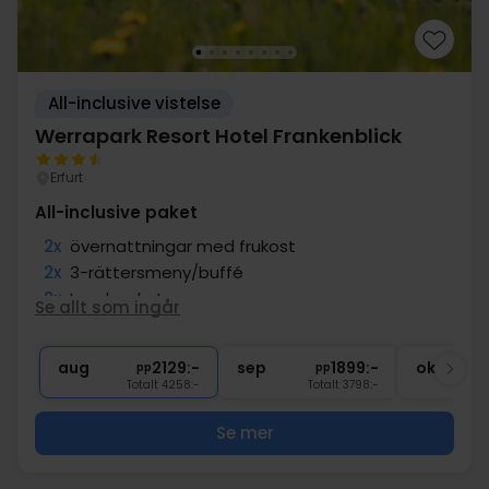
All-inclusive vistelse
Werrapark Resort Hotel Frankenblick
Erfurt
All-inclusive paket
2x
övernattningar med frukost
2x
3-rättersmeny/buffé
2x
Lunchpaket
Se allt som ingår
2x
kaffe/te och kaka
2x
Gratis dryck
aug
2129:-
sep
1899:-
okt
pp
pp
Totalt 4258:-
Totalt 3798:-
Se mer