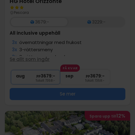
HG Hotel Orizzonte
Pescara
3679:-
3229:-
All inclusive uppehåll
3x
övernattningar med frukost
3x
3-rättersmeny
3x
3-rätters meny lunch
Se allt som ingår
3x
Strandservice (paraply + solstol)
FÅ KVAR
1x
1 välkomstdrink
aug
3679:-
sep
3679:-
pp
pp
Totalt 7358:-
Totalt 7358:-
Se mer
12%
Spara upp till