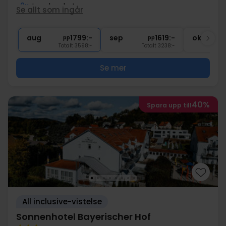
2x
Lunchpaket
Se allt som ingår
2x
kaffe/te och kaka
2x
Gratis dryck
aug
1799:-
sep
1619:-
okt
pp
pp
Totalt 3598:-
Totalt 3238:-
Se mer
40%
Spara upp till
All inclusive-vistelse
Sonnenhotel Bayerischer Hof