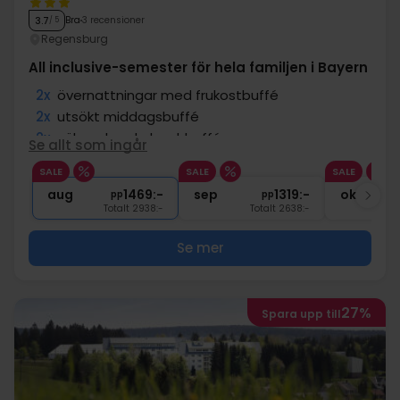
Bra
3 recensioner
3.7
/ 5
Regensburg
All inclusive-semester för hela familjen i Bayern
2x
övernattningar med frukostbuffé
2x
utsökt middagsbuffé
2x
välsmakande lunchbuffé
Se allt som ingår
2x
Gratis dryck
SALE
SALE
SALE
1x
Sen utcheckning till kl 14.00
aug
1469:-
sep
1319:-
okt
pp
pp
Totalt 2938:-
Totalt 2638:-
Se mer
27%
Spara upp till