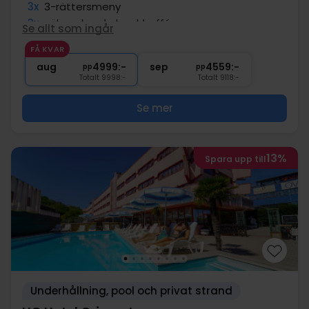
3x
3-rättersmeny
3x
välsmakande lunchbuffé
Se allt som ingår
3x
Dryck till måltiderna
FÅ KVAR
3x
Strandservice (paraply + solstol)
aug
4999:-
sep
4559:-
pp
pp
Totalt 9998:-
Totalt 9118:-
Se mer
13%
Spara upp till
Underhållning, pool och privat strand