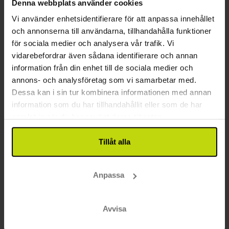
Denna webbplats använder cookies
∞
Gratis entré till wellnessavdelning
aug
1839:-
sep
1839:-
okt
pp
pp
Vi använder enhetsidentifierare för att anpassa innehållet
Totalt 3678:-
Totalt 3678:-
och annonserna till användarna, tillhandahålla funktioner
för sociala medier och analysera vår trafik. Vi
Se mer
vidarebefordrar även sådana identifierare och annan
information från din enhet till de sociala medier och
annons- och analysföretag som vi samarbetar med.
BRA PRIS!
Dessa kan i sin tur kombinera informationen med annan
information som du har tillhandahållit eller som de har
samlat in när du har använt deras tjänster.
Tillåt alla
Anpassa
Wellness och aktiviteter vid Gardasjön
Parc Hotel
Avvisa
Bra
5 recensioner
3.6
/ 5