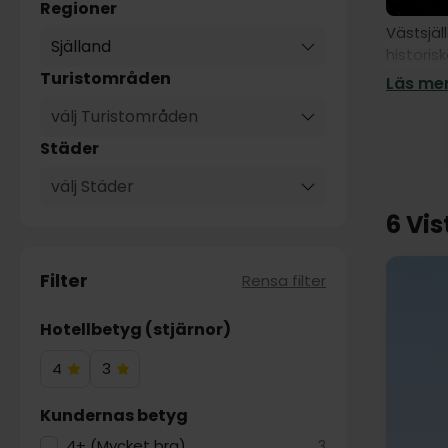
Regioner
Västsjäl
Själland
historis
och har 
Turistområden
Läs mer
perfekt 
välj Turistområden
bevarade
Städer
En av de
byar är 
välj Städer
borgarna
6 Vis
är känd 
Västsjäl
Filter
Rensa filter
en av D
Vikinga
Hotellbetyg (stjärnor)
attrakti
destinat
4
3
4
3
Hotelstjärnor
Hotelstjärnor
Kundernas betyg
4+ (Mycket bra)
3