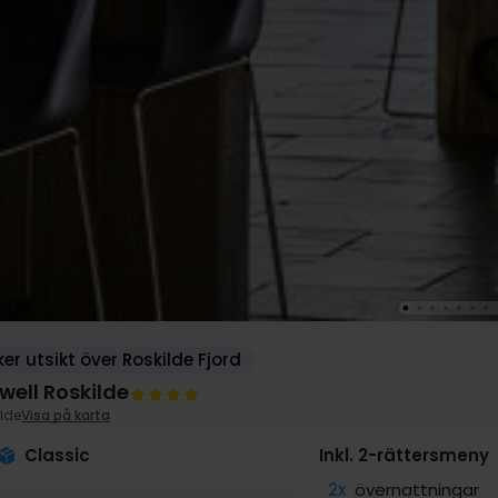
er utsikt över Roskilde Fjord
ell Roskilde
lde
Visa på karta
Classic
Inkl. 2-rättersmeny
2x
övernattningar