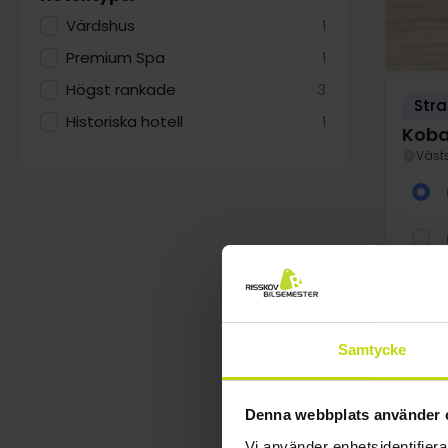
Värdshus
1
Premium Spa
1
Högst rankade
3
Stra
Historiska hotell
1
Kobæ
Väst
Samtycke
FÅ K
au
Denna webbplats använder 
Vi använder enhetsidentifierar