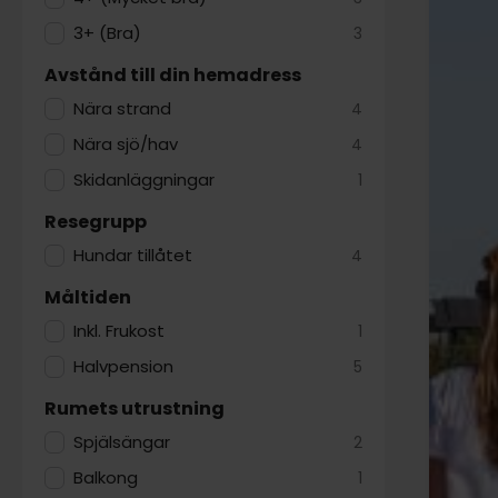
3+ (Bra)
3
Avstånd till din hemadress
Nära strand
4
Nära sjö/hav
4
Skidanläggningar
1
Resegrupp
Hundar tillåtet
4
Måltiden
Inkl. Frukost
1
Halvpension
5
Rumets utrustning
Spjälsängar
2
Balkong
1