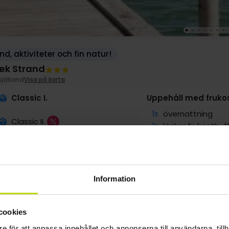
nd, aktiviteter och fin natur!
k Strand
själland
Visa på karta
Classic I.
Uppehåll med fruko
1x
övernattning
Classic II.
1x
läcker frukostbuf
1x
1 glas vin/öl/vatt
∞
Nära stranden
1x
kaffe att ta med
Information
VAR
g
1179:-
sep
1179:-
okt
1179:-
pp
pp
pp
cookies
Totalt 2358:-
Totalt 2358:-
Totalt 2358:-
e för att anpassa innehållet och annonserna till användarna, tillh