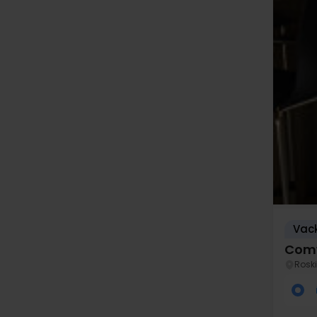
Vack
Comw
Roski