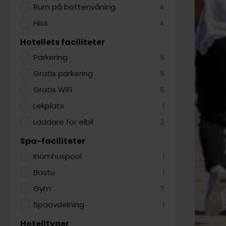
Rum på bottenvåning
4
Hiss
4
Hotellets faciliteter
Parkering
5
Gratis parkering
5
Gratis WiFi
6
Lekplats
1
Laddare för elbil
3
Spa-faciliteter
Inomhuspool
1
Bastu
1
Gym
3
Spaavdelning
1
Hotelltyper