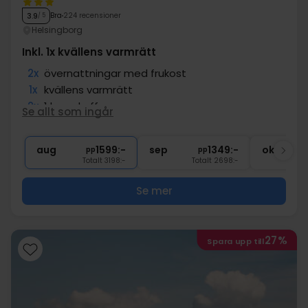
Bra
224 recensioner
3.9
/ 5
Helsingborg
Inkl. 1x kvällens varmrätt
2x
övernattningar med frukost
1x
kvällens varmrätt
2x
1 kopp kaffe
Se allt som ingår
∞
Tillgång till bastu och gym
∞
Gratis internet och parkering
aug
1599:-
sep
1349:-
okt
pp
pp
Totalt 3198:-
Totalt 2698:-
Se mer
27%
Spara upp till