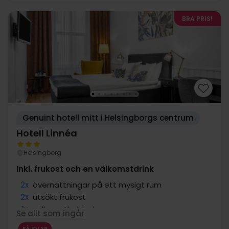
BRA PRIS!
Genuint hotell mitt i Helsingborgs centrum
Hotell Linnéa
Helsingborg
Inkl. frukost och en välkomstdrink
2x
övernattningar på ett mysigt rum
2x
utsökt frukost
1x
välkomstbubbel
Se allt som ingår
2x
Gratis kaffe under vistelsen
FÅ KVAR