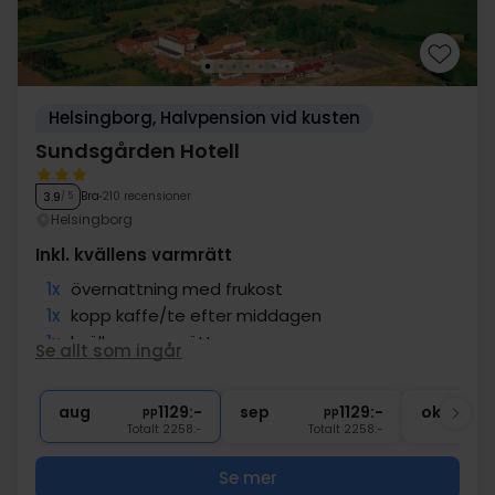
Helsingborg, Halvpension vid kusten
Sundsgården Hotell
Bra
210 recensioner
3.9
/ 5
Helsingborg
Inkl. kvällens varmrätt
1x
övernattning med frukost
1x
kopp kaffe/te efter middagen
1x
kvällens varmrätt
Se allt som ingår
∞
Gratis parkering
∞
Gratis internet
aug
1129:-
sep
1129:-
okt
pp
pp
Totalt 2258:-
Totalt 2258:-
Se mer