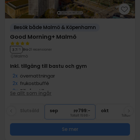
Besök både Malmö & Köpenhamn
Good Morning+ Malmö
Bra
21 recensioner
3.7
/ 5
Malmö
Inkl. tillgång till bastu och gym
2x
övernattningar
2x
frukostbuffé
2x
Tillgång till gym
Se allt som ingår
2x
Tillgång till bastu
∞
Gratis Wi-Fi
aug
Slutsåld
sep
799:-
okt
799:
pp
pp
Totalt 1598:-
Totalt 1598
Se mer