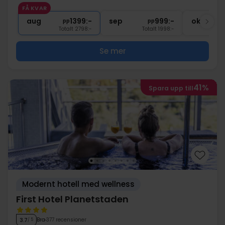
1x
1 välkomstdrink
FÅ KVAR
∞
Fri entré till jacuzzi och bastu
aug
1399:-
sep
999:-
okt
pp
pp
Totalt 2798:-
Totalt 1998:-
Se mer
41%
Spara upp till
Modernt hotell med wellness
First Hotel Planetstaden
Bra
377 recensioner
3.7
/ 5