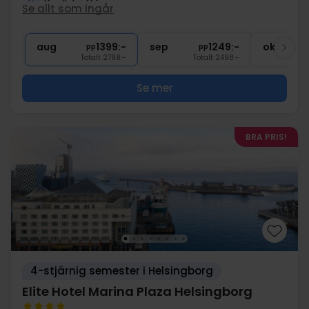
2x
Kvällsbuffé
Se allt som ingår
∞
Centralt läge
∞
Gratis internet
aug
1399:-
sep
1249:-
okt
pp
pp
Totalt 2798:-
Totalt 2498:-
Se mer
BRA PRIS!
4-stjärnig semester i Helsingborg
Elite Hotel Marina Plaza Helsingborg