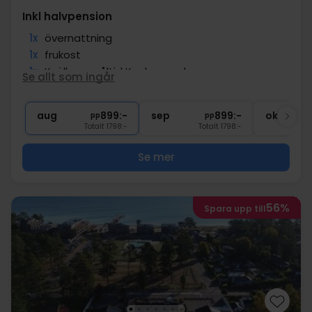
Inkl halvpension
1x
övernattning
1x
frukost
1x
Kvällens måltid Kockens val
Se allt som ingår
∞
Gratis internet
∞
Centralt läge
aug
899:-
sep
899:-
okt
pp
pp
Totalt 1798:-
Totalt 1798:-
Se mer
56%
Spara upp till