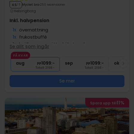
Mycket bra
250 recensioner
4.5
/ 5
Helsingborg
Inkl. halvpension
1x
övernattning
1x
frukostbuffé
1x
kvällens varmrätt - kökets val
Se allt som ingår
1x
kaffe och te
FÅ KVAR
∞
Gratis internet
aug
1099:-
sep
1099:-
okt
pp
pp
Totalt 2198:-
Totalt 2198:-
Se mer
11%
Spara upp till