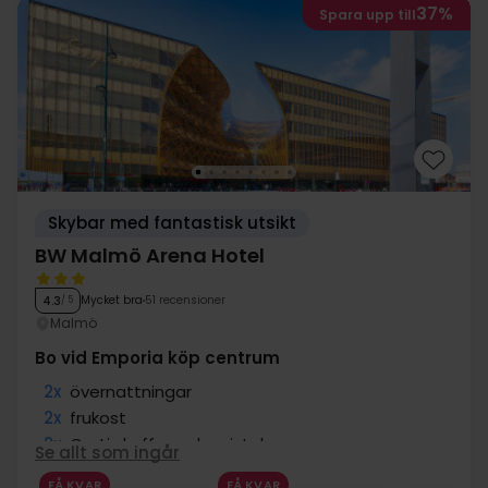
37%
Spara upp till
Skybar med fantastisk utsikt
BW Malmö Arena Hotel
Mycket bra
51 recensioner
4.3
/ 5
Malmö
Bo vid Emporia köp centrum
2x
övernattningar
2x
frukost
2x
Gratis kaffe under vistelsen
Se allt som ingår
2x
Centralt läge
FÅ KVAR
FÅ KVAR