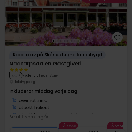
Koppla av på Skånes lugna landsbygd
Nackarpsdalen Gästgiveri
Mycket bra
1 recensioner
4.0
/ 5
Helsingborg
Inkluderar middag varje dag
1x
övernattning
1x
utsökt frukost
1x
utsökt 2-rättersmeny - kökets val
Se allt som ingår
1x
välkomstbubbel
FÅ KVAR
FÅ KVAR
1x
kopp kaffe/te efter middagen