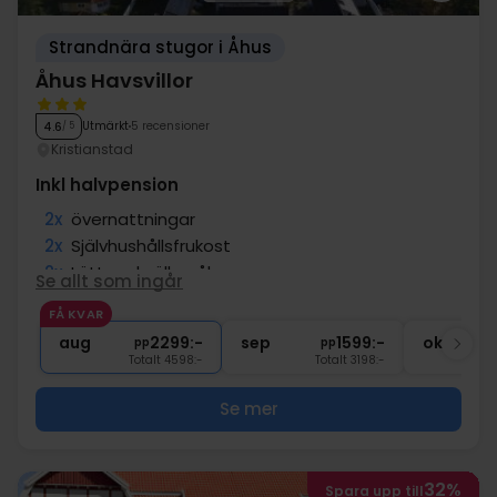
Strandnära stugor i Åhus
Åhus Havsvillor
Utmärkt
5 recensioner
4.6
/ 5
Kristianstad
Inkl halvpension
2x
övernattningar
2x
Självhushållsfrukost
2x
Lättare kvällsmål
Se allt som ingår
∞
Gratis parkering
FÅ KVAR
∞
Inkl.sängkläder, handduk & slutstäd
aug
2299:-
sep
1599:-
okt
pp
pp
Totalt 4598:-
Totalt 3198:-
Se mer
32%
Spara upp till