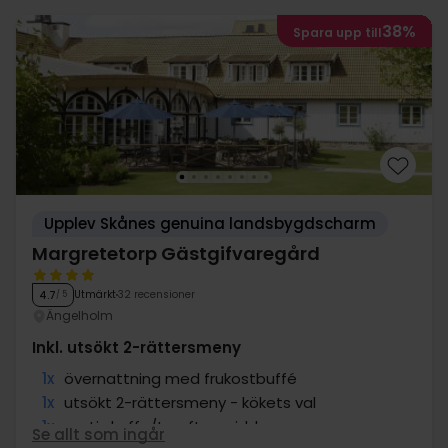
38%
Spara upp till
Upplev Skånes genuina landsbygdscharm
Margretetorp Gästgifvaregård
Utmärkt
32 recensioner
4.7
/ 5
Ängelholm
Inkl. utsökt 2-rättersmeny
1x
övernattning med frukostbuffé
1x
utsökt 2-rättersmeny - kökets val
1x
gratis kaffe/te efter middagen
Se allt som ingår