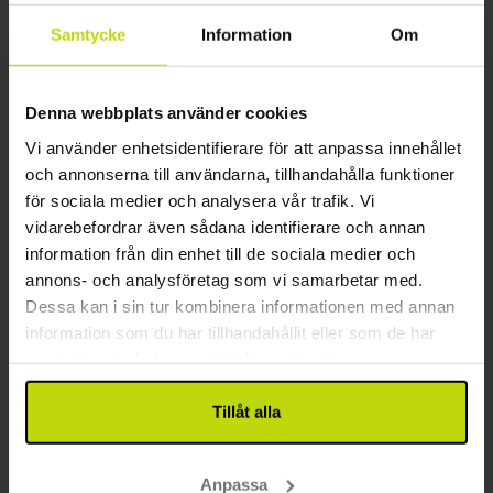
Inkl. 2-rättersmeny
Samtycke
Information
Om
1x
övernattning
1x
frukostbuffé
Denna webbplats använder cookies
1x
utsökt 2-rättersmeny - kökets val
Se allt som ingår
1x
Ankomstfika
Vi använder enhetsidentifierare för att anpassa innehållet
FÅ KVAR
∞
Gratis parkering
och annonserna till användarna, tillhandahålla funktioner
aug
1199:-
sep
1499:-
okt
pp
pp
för sociala medier och analysera vår trafik. Vi
Totalt 2398:-
Totalt 2998:-
vidarebefordrar även sådana identifierare och annan
Se mer
information från din enhet till de sociala medier och
annons- och analysföretag som vi samarbetar med.
Dessa kan i sin tur kombinera informationen med annan
33%
Spara upp till
information som du har tillhandahållit eller som de har
samlat in när du har använt deras tjänster.
Tillåt alla
Anpassa