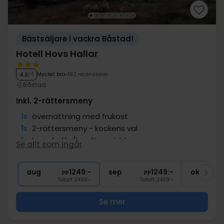
Bästsäljare i vackra Båstad!
Hotell Hovs Hallar
Mycket bra
492 recensioner
4.3
/ 5
Båstad
Inkl. 2-rättersmeny
1x
övernattning med frukost
1x
2-rättersmeny - kockens val
1x
kopp kaffe/te efter middagen
Se allt som ingår
∞
Fri entré till jacuzzi och bastu
∞
Gratis parkering
aug
1249:-
sep
1249:-
okt
pp
pp
Totalt 2498:-
Totalt 2498:-
Se mer