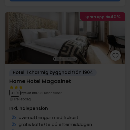
40%
Spara upp till
Hotell i charmig byggnad från 1904
Home Hotel Magasinet
Mycket bra
342 recensioner
4.1
/ 5
Trelleborg
Inkl. halvpension
2x
övernattningar med frukost
2x
gratis kaffe/te på eftermiddagen