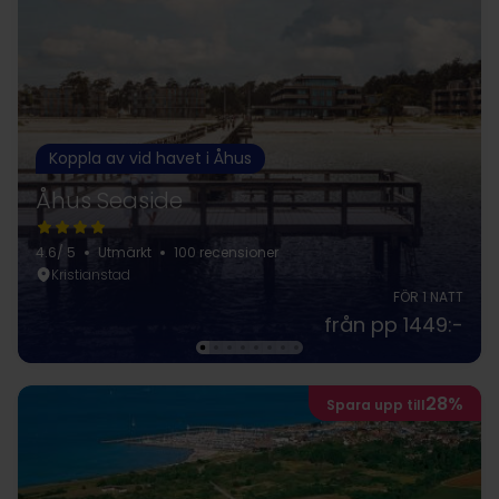
Koppla av vid havet i Åhus
Åhus Seaside
4.6
/ 5
Utmärkt
100 recensioner
Kristianstad
FÖR 1 NATT
från pp 1449:-
28%
Spara upp till