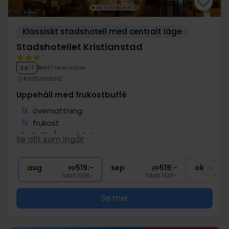
Klassiskt stadshotell med centralt läge
Stadshotellet Kristianstad
Bra
97 recensioner
3.6
/ 5
Kristianstad
Uppehåll med frukostbuffé
1x
övernattning
1x
frukost
1x
kaffe/te och kaka
Se allt som ingår
1x
20% rabatt i restaurang
∞
Centralt läge
aug
519:-
sep
519:-
okt
pp
pp
Totalt 1038:-
Totalt 1038:-
Se mer