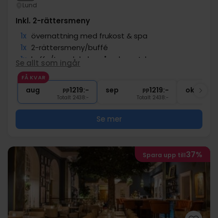
Lund
Inkl. 2-rättersmeny
1x
övernattning med frukost & spa
1x
2-rättersmeny/buffé
1x
kaffe/te och kaka på ankomstdagen
Se allt som ingår
1x
Charkbricka med ett glas bubbel
FÅ KVAR
∞
Gratis parkering
aug
1219:-
sep
1219:-
okt
pp
pp
Totalt 2438:-
Totalt 2438:-
Se mer
37%
Spara upp till