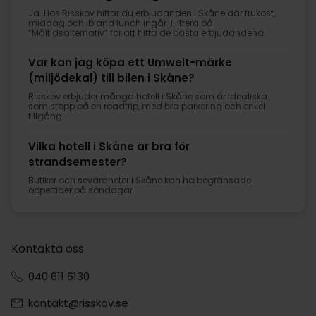
Ja. Hos Risskov hittar du erbjudanden i Skåne där frukost,
middag och ibland lunch ingår. Filtrera på
”Måltidsalternativ” för att hitta de bästa erbjudandena.
Var kan jag köpa ett Umwelt-märke
(miljödekal) till bilen i Skåne?
Risskov erbjuder många hotell i Skåne som är idealiska
som stopp på en roadtrip, med bra parkering och enkel
tillgång.
Vilka hotell i Skåne är bra för
strandsemester?
Butiker och sevärdheter i Skåne kan ha begränsade
öppettider på söndagar.
Kontakta oss
040 611 6130
kontakt@risskov.se