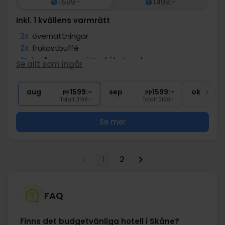
1599:-
1499:-
Inkl. 1 kvällens varmrätt
2x
övernattningar
2x
frukostbuffé
1x
kvällens varmrätt - kökets val
Se allt som ingår
1x
Tillgång till gym
∞
Gratis internet
aug
1599:-
sep
1599:-
okt
pp
pp
Totalt 3198:-
Totalt 3198:-
Se mer
1
2
FAQ
Finns det budgetvänliga hotell i Skåne?