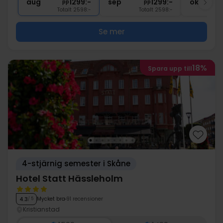
aug
1299:-
sep
1299:-
okt
pp
pp
Totalt 2598:-
Totalt 2598:-
Se mer
18%
Spara upp till
4-stjärnig semester i Skåne
Hotel Statt Hässleholm
Mycket bra
91 recensioner
4.3
/ 5
Kristianstad