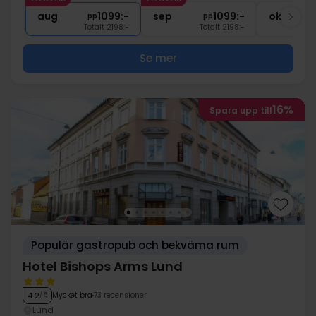
1x
Tillgång till bastu
aug
1099:-
sep
1099:-
okt
pp
pp
Totalt 2198:-
Totalt 2198:-
Se mer
16%
Spara upp till
Populär gastropub och bekväma rum
Hotel Bishops Arms Lund
Mycket bra
73 recensioner
4.2
/ 5
Lund