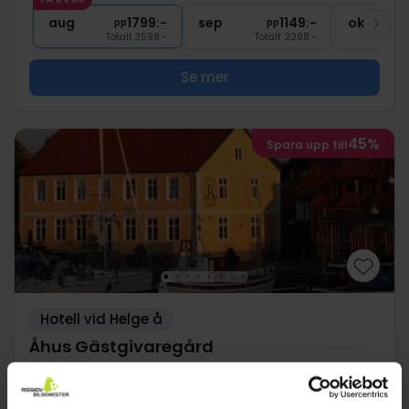
2x
Gratis Wi-Fi
aug
1799:-
sep
1149:-
okt
pp
pp
Totalt 3598:-
Totalt 2298:-
Se mer
45%
Spara upp till
Hotell vid Helge å
Åhus Gästgivaregård
Mycket bra
120 recensioner
4.5
/ 5
Kristianstad