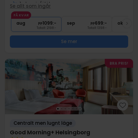
1x
1 glas vin/öl i baren
Se allt som ingår
∞
Gratis parkering
FÅ KVAR
∞
Precis vid havet
aug
1099:-
sep
699:-
okt
pp
pp
Totalt 2198:-
Totalt 1398:-
Se mer
BRA PRIS!
Centralt men lugnt läge
Good Morning+ Helsingborg