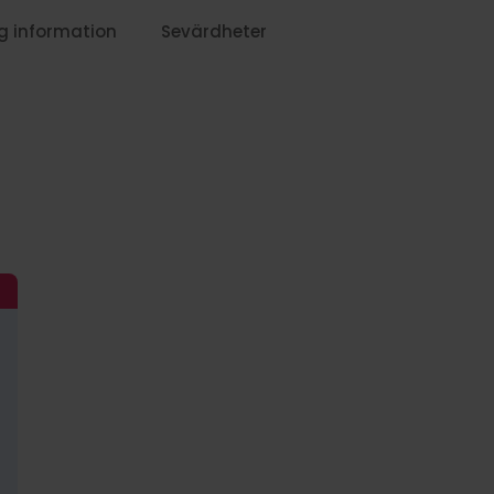
g information
Sevärdheter
1499:-
1619:-