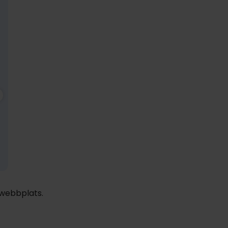
2049:-
nov
1979:-
dec
1979:-
pp
pp
pp
Totalt 4098:-
Totalt 3958:-
Totalt 3958:-
 webbplats.