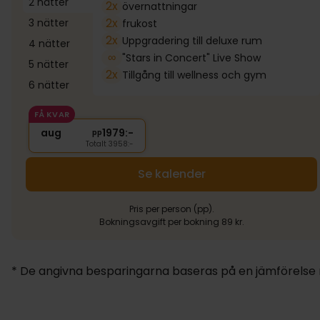
2 nätter
2x
övernattningar
2x
3 nätter
frukost
2x
Uppgradering till deluxe rum
4 nätter
∞
"Stars in Concert" Live Show
5 nätter
2x
Tillgång till wellness och gym
6 nätter
629:-
FÅ KVAR
aug
1979:-
pp
Totalt 3958:-
Se kalender
Pris per person (pp).
Bokningsavgift per bokning 89 kr.
* De angivna besparingarna baseras på en jämförelse me