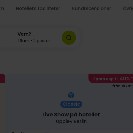
um
Hotellets faciliteter
Kundrecensioner
Övri
Vem?
1 Rum • 2 gäster
40%
*
Spara upp till
från 1979:-
Classic
Live Show på hotellet
Upplev Berlin