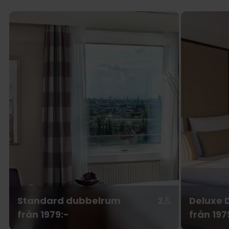
Standard dubbelrum
2
Deluxe 
från 1979:-
från 197