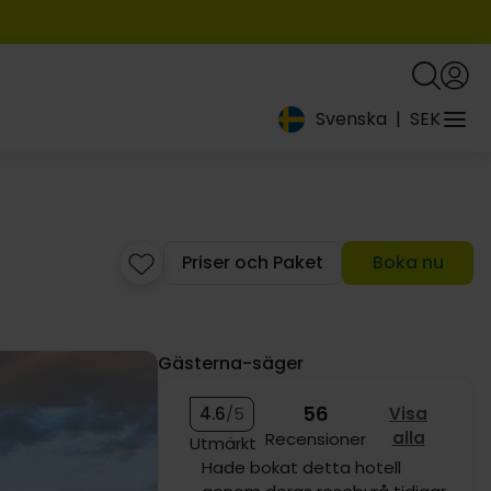
Svenska
|
SEK
1659
Priser och Paket
Boka nu
Gästerna-säger
56
4.6
/5
Visa
alla
Recensioner
Utmärkt
Hade bokat detta hotell