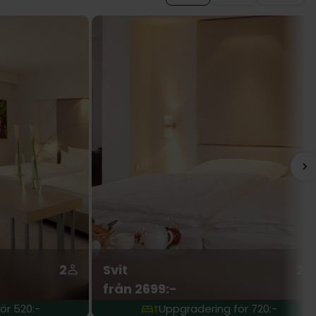
2
Svit
2
från 2699:-
ör 520:-
Uppgradering för 720:-