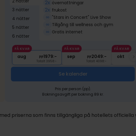
2 nätter
2x
övernattningar
2x
3 nätter
frukost
∞
"Stars in Concert" Live Show
4 nätter
∞
Tillgång till wellness och gym
5 nätter
∞
Gratis internet
6 nätter
FÅ KVAR
FÅ KVAR
FÅ KVAR
aug
1979:-
sep
2049:-
okt
pp
pp
Totalt 3958:-
Totalt 4098:-
1319:-
Se kalender
Pris per person (pp).
Bokningsavgift per bokning 89 kr.
d priserna som finns tillgängliga på hotellets officiella