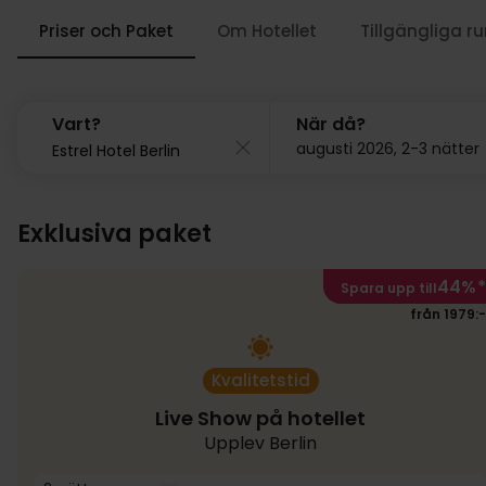
Priser och Paket
Om Hotellet
Tillgängliga r
Vart?
När då?
augusti 2026, 2-3 nätter
Exklusiva paket
44%
*
Spara upp till
från 1979:-
Kvalitetstid
Live Show på hotellet
Upplev Berlin