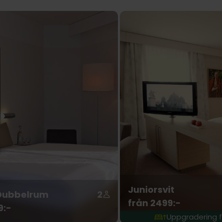
Juniorsvit
Dubbelrum
2
från 2499:-
9:-
Uppgradering f