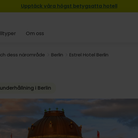
Upptäck våra högst betygsatta hotell
lltyper
Om oss
 och dess närområde
Berlin
Estrel Hotel Berlin
derhållning i Berlin