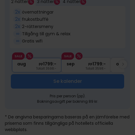
2 nätter
3 nätter
4 nätter
2x
övernattningar
2x
frukostbuffé
2x
2-rättersmeny
∞
Tillgång till gym & relax
∞
Gratis wifi
SALE
SALE
aug
1799:-
sep
1799:-
okt
pp
pp
Totalt 3598:-
Totalt 3598:-
Se kalender
Pris per person (pp).
Bokningsavgift per bokning 89 kr.
* De angivna besparingarna baseras på en jämförelse med
priserna som finns tillgängliga på hotellets officiella
webbplats.