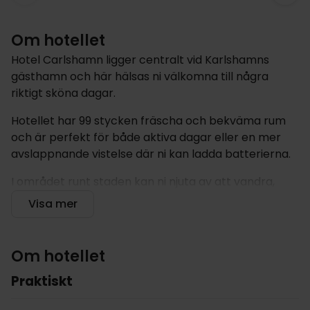
Om hotellet
Hotel Carlshamn ligger centralt vid Karlshamns
gästhamn och här hälsas ni välkomna till några
riktigt sköna dagar.
Hotellet har 99 stycken fräscha och bekväma rum
och är perfekt för både aktiva dagar eller en mer
avslappnande vistelse där ni kan ladda batterierna.
I området runt staden kan ni njuta av att vandra,
cykla eller paddla i det vackra landskapet - det är
Visa mer
inte för inte som Blekinge kallas för Sveriges
Trädgård. Naturen är lika vacker både på fastlandet
som i skärgården. Ni kan också passa på att fiska lax
Om hotellet
i Mörrums Kronolaxfiske. Reser ni med barnen kan vi
Praktiskt
rekommendera ett besök på Kreativum Science
Center.