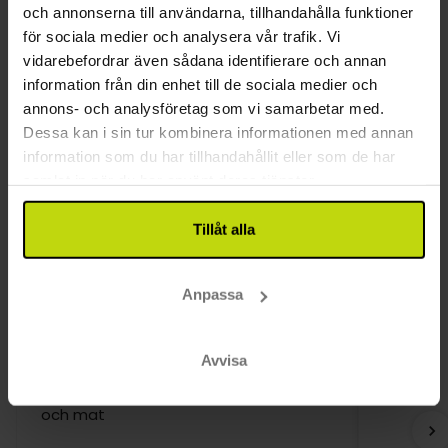
Om rummen
och annonserna till användarna, tillhandahålla funktioner
Restaurang
Ni kan välja mellan flera rumskategorier när ni bokar
för sociala medier och analysera vår trafik. Vi
detta hotell.
vidarebefordrar även sådana identifierare och annan
Restaurang
information från din enhet till de sociala medier och
Bar
Boka enkel-, dubbel- eller superior rum. Ni kan också
annons- och analysföretag som vi samarbetar med.
boka rum med 1 eller 2 extrasängar. Alla
Rum
Dessa kan i sin tur kombinera informationen med annan
badrummen renoverades 2016 och har dusch eller
information som du har tillhandahållit eller som de har
badkar. Rummen är också utrustade med telefon,
Hund: 200 SEK per dag
samlat in när du har använt deras tjänster.
TV och en liten sittgrupp.
Endast slutstädning inkluderad
Tillåt alla
Kundrecensioner
Anpassa
Avvisa
Mkt nöjd med visstelsen, bra service
Det blir 
och mat