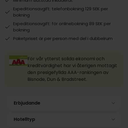
Minimum slutstäd inkluderat
Expeditionsavgift: telefonbokning 129 SEK per
bokning
Expeditionsavgift: för onlinebokning 89 SEK per
bokning
Paketpriset är per person med del i dubbelrum
För vår ytterst solida ekonomi och
kreditvärdighet har vi återigen mottagit
den presigefyllda AAA-rankingen av
Bisnode, Dun & Bradstreet.
Erbjudande
Hotelltyp