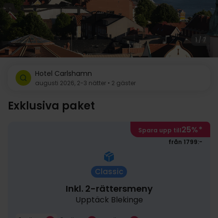
1 / 7
Hotel Carlshamn
augusti 2026, 2-3 nätter • 2 gäster
Exklusiva paket
25%
*
Spara upp till
från 1799:-
Classic
Inkl. 2-rättersmeny
Upptäck Blekinge