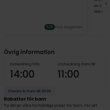
av engel
äldre gä
5/5
Poul Jørgensen
Övrig information
Incheckning från
Utcheckning fram till
14:00
11:00
Checka in fram till 00:00
Rabatter för barn
Ta del av våra förmånliga priser för barn. För att