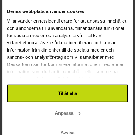
på landsbygden
ljusa, moderna och bekvämt inredda. Här får du sova
Övrigt
Denna webbplats använder cookies
gott i ett dubbel- eller enkelrum med mjuka sängar,
eget badrum, gratis toalettartiklar och hårtork.
Vi använder enhetsidentifierare för att anpassa innehållet
Gratis parkering
Rummen har också gratis Wi-Fi, platt-TV och
och annonserna till användarna, tillhandahålla funktioner
Wifi
luftkonditionering för en trivsam och avkopplande
för sociala medier och analysera vår trafik. Vi
Hiss
vistelse.
vidarebefordrar även sådana identifierare och annan
Byggår: 2020
information från din enhet till de sociala medier och
P-hus
annons- och analysföretag som vi samarbetar med.
Motorcykelförvaring
Dessa kan i sin tur kombinera informationen med annan
Våningar: 5
information som du har tillhandahållit eller som de har
Barnvänligt
samlat in när du har använt deras tjänster.
Restaurang
Tillåt alla
Endast frukostrestaurang
Bar
Anpassa
Möjlighet till laktosfri kost
Möjlighet till glutenfri kost
Möjlighet till vegetarisk kost
Avvisa