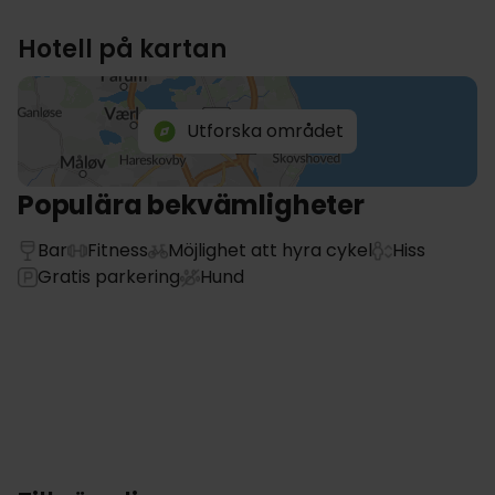
Hotell på kartan
Utforska området
Populära bekvämligheter
Bar
Fitness
Möjlighet att hyra cykel
Hiss
Gratis parkering
Hund