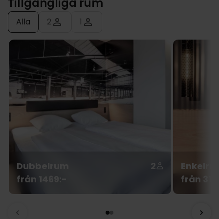
Tillgängliga rum
Alla
2
1
Dubbelrum
2
Enkelru
från 1469:-
från 311