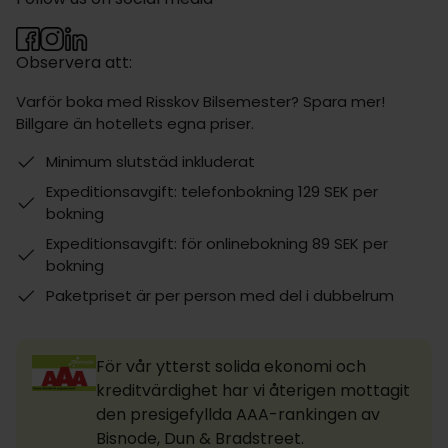
Observera att:
Varför boka med Risskov Bilsemester? Spara mer!
Billgare än hotellets egna priser.
Minimum slutstäd inkluderat
Expeditionsavgift: telefonbokning 129 SEK per
bokning
Expeditionsavgift: för onlinebokning 89 SEK per
bokning
Paketpriset är per person med del i dubbelrum
För vår ytterst solida ekonomi och
kreditvärdighet har vi återigen mottagit
den presigefyllda AAA-rankingen av
Bisnode, Dun & Bradstreet.