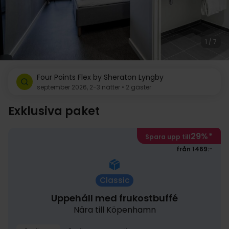
1 / 7
Four Points Flex by Sheraton Lyngby
september 2026, 2-3 nätter • 2 gäster
Exklusiva paket
29%
*
Spara upp till
från 1469:-
Classic
Uppehåll med frukostbuffé
Nära till Köpenhamn