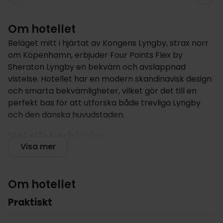
Om hotellet
Beläget mitt i hjärtat av Kongens Lyngby, strax norr
om Köpenhamn, erbjuder Four Points Flex by
Sheraton Lyngby en bekväm och avslappnad
vistelse. Hotellet har en modern skandinavisk design
och smarta bekvämligheter, vilket gör det till en
perfekt bas för att utforska både trevliga Lyngby
och den danska huvudstaden.
Hotellet erbjuder
Visa mer
Four Points Flex by Sheraton Lyngby är utformat
med fokus på funktionalitet och komfort, och har
stilrena interiörer och inbjudande sociala ytor. Börja
Om hotellet
dagen med en generös frukostbuffé i den ljusa
matsalen och koppla av i den mysiga loungen med
Praktiskt
en kopp kaffe eller din favoritdryck. Håll dig
uppkopplad med gratis höghastighets-Wi-Fi på hela