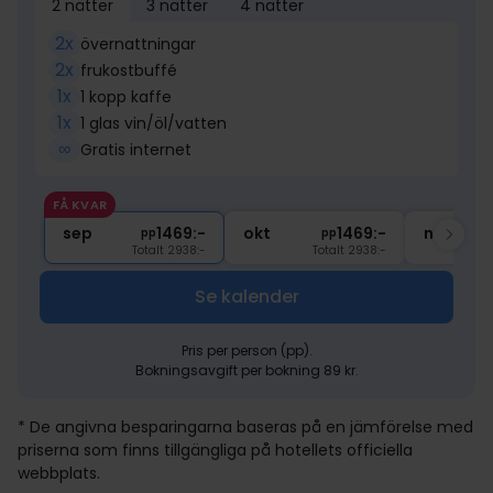
2 nätter
3 nätter
4 nätter
2x
övernattningar
2x
frukostbuffé
1x
1 kopp kaffe
1x
1 glas vin/öl/vatten
∞
Gratis internet
FÅ KVAR
sep
1469:-
okt
1469:-
nov
pp
pp
Totalt 2938:-
Totalt 2938:-
Se kalender
Pris per person (pp).
Bokningsavgift per bokning 89 kr.
* De angivna besparingarna baseras på en jämförelse med
priserna som finns tillgängliga på hotellets officiella
webbplats.