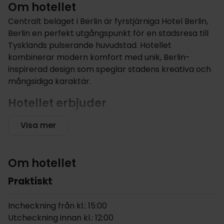
Om hotellet
Centralt beläget i Berlin är fyrstjärniga Hotel Berlin,
Berlin en perfekt utgångspunkt för en stadsresa till
Tysklands pulserande huvudstad. Hotellet
kombinerar modern komfort med unik, Berlin-
inspirerad design som speglar stadens kreativa och
mångsidiga karaktär.
Hotellet erbjuder
Hotel Berlin, Berlin är ett av stadens största hotell
Visa mer
och bjuder på en modern och livfull atmosfär.
Gäster kan koppla av i den stilfulla loungen eller ta
en drink i populära Bar Berlin. Hotellet har även ett
Om hotellet
gym och en restaurang som serverar rätter med
internationella och medelhavsinspirerade smaker.
Praktiskt
Hotel Berlin, Berlin kan kallas ett "levande galleri" där
konst och design är närvarande överallt. Du hittar
Incheckning från kl.: 15:00
hundratals konstverk av både lokala och
Utcheckning innan kl.: 12:00