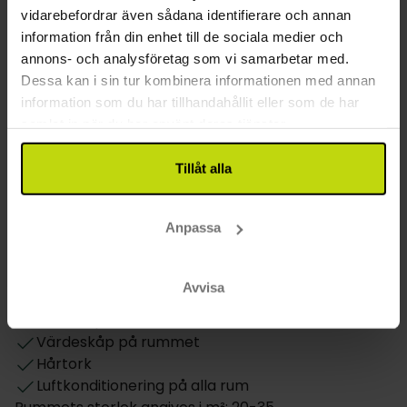
vidarebefordrar även sådana identifierare och annan
Gratis internet
information från din enhet till de sociala medier och
Hiss
annons- och analysföretag som vi samarbetar med.
Renoverat: 2018
Dessa kan i sin tur kombinera informationen med annan
Restaurang
information som du har tillhandahållit eller som de har
samlat in när du har använt deras tjänster.
Restaurang
Restaurang öppet även på helgen
Tillåt alla
Bar
Rum
Anpassa
Hund
Daglig städning
Avvisa
TV på rummet
Telefon på rummet
Värdeskåp på rummet
Hårtork
Luftkonditionering på alla rum