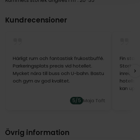
Rummets storlek angives i m²: 20-35
Kundrecensioner
Härligt rum och fantastisk frukostbuffé.
Fin stand
Parkeringsplats precis vid hotellet.
Stort ru
Mycket nära till buss och U-bahn. Bastu
inrednin
och gym av god kvalitet.
hotells
kan uppl
5/5
Maja Toft
Övrig information