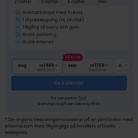
2 nätter
3 nätter
4 nätter
Mer
2x
övernattningar med frukost
1x
1 dryckeskupong (öl, vin,läsk)
∞
Tillgång till bastu och gym
2x
Gratis parkering
∞
Gratis internet
FÅ KVAR
aug
1469:-
sep
1759:-
okt
pp
pp
Totalt 2938:-
Totalt 3518:-
Se kalender
Pris per person (pp).
Bokningsavgift per bokning 89 kr.
* De angivna besparingarna baseras på en jämförelse med
priserna som finns tillgängliga på hotellets officiella
webbplats.