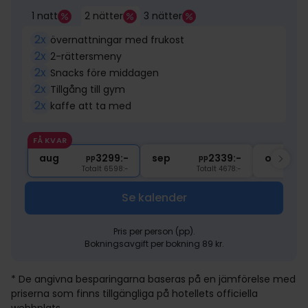
1 natt
2 nätter
3 nätter
2x
övernattningar med frukost
2x
2-rättersmeny
2x
Snacks före middagen
2x
Tillgång till gym
2x
kaffe att ta med
FÅ KVAR
aug
3299:-
sep
2339:-
okt
pp
pp
Totalt 6598:-
Totalt 4678:-
Se kalender
Pris per person (pp).
Bokningsavgift per bokning 89 kr.
* De angivna besparingarna baseras på en jämförelse med
priserna som finns tillgängliga på hotellets officiella