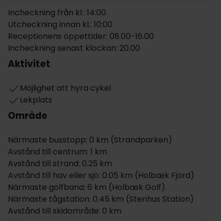
genom parken och den närliggande skogen. Dessa
Incheckning från kl.: 14:00
kan användas för jogging, cykling eller till och med
Utcheckning innan kl.: 10:00
orientering, med eller utan stationer och uppgifter
Receptionens öppettider: 08.00-16.00
längs vägen.
Incheckning senast klockan: 20.00
Aktivitet
Hotellets restaurang har utsikt över parken och
fjorden och erbjuder en avslappnad matstämning
med vacker utsikt. På sommaren öppnas
Möjlighet att hyra cykel
uteserveringen så snart vädret tillåter - perfekt för
Lekplats
att avnjuta en måltid eller drink under bar himmel.
Område
Golfare är också väl omhändertagna här. Hotel
Närmaste busstopp: 0 km (Strandparken)
Strandparken har greenfee-avtal med 11 golfklubbar
Avstånd till centrum: 1 km
över hela Själland, varav flera ligger i närheten.
Avstånd till strand: 0.25 km
Oavsett om du är nybörjare eller erfaren spelare
Avstånd till hav eller sjö: 0.05 km (Holbæk Fjord)
hjälper personalen dig gärna med att välja bana och
Närmaste golfbana: 6 km (Holbæk Golf)
planera ditt besök.
Närmaste tågstation: 0.45 km (Stenhus Station)
Gästerna har också tillgång till ett närliggande gym
Avstånd till skidområde: 0 km