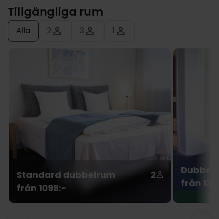
Tillgängliga rum
Alla
2
3
1
Dubbelr
Standard dubbelrum
2
från 132
från 1099:-