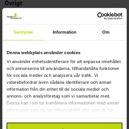
- perfekt om du vill hålla igång din fitnessrutin under
Övrigt
din vistelse.
Hiss
Rummen
Gratis parkering
Hotellets 68 rum är bekvämt inredda och utrustade
Wifi
Samtycke
Information
Om
med allt du behöver för en trevlig vistelse: egen
Laddningsplats för elbil
dusch och toalett, hårtork, minibar, vattenkokare
Våningar: 4
med gratis kaffe och te, TV och gratis WiFi. Många av
Gratis internet
Denna webbplats använder cookies
rummen har vacker utsikt över fjorden och parken.
Byggår: 1900
Vi använder enhetsidentifierare för att anpassa innehållet
Möjlighet att förvara cyklar på hotellrummet?: Ja
och annonserna till användarna, tillhandahålla funktioner
Restaurang
för sociala medier och analysera vår trafik. Vi
vidarebefordrar även sådana identifierare och annan
Restaurang
information från din enhet till de sociala medier och
Bar
annons- och analysföretag som vi samarbetar med.
Restaurangen är stängd på söndagar från
Dessa kan i sin tur kombinera informationen med annan
information som du har tillhandahållit eller som de har
Rum
samlat in när du har använt deras tjänster.
Hund: 500 DKK per dag