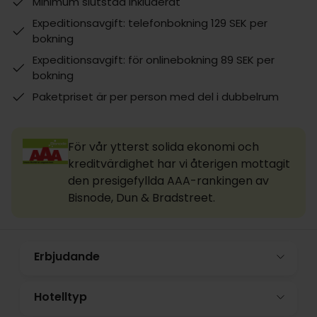
Minimum slutstäd inkluderat
Expeditionsavgift: telefonbokning 129 SEK per
bokning
Expeditionsavgift: för onlinebokning 89 SEK per
bokning
Paketpriset är per person med del i dubbelrum
För vår ytterst solida ekonomi och
kreditvärdighet har vi återigen mottagit
den presigefyllda AAA-rankingen av
Bisnode, Dun & Bradstreet.
Erbjudande
Hotelltyp