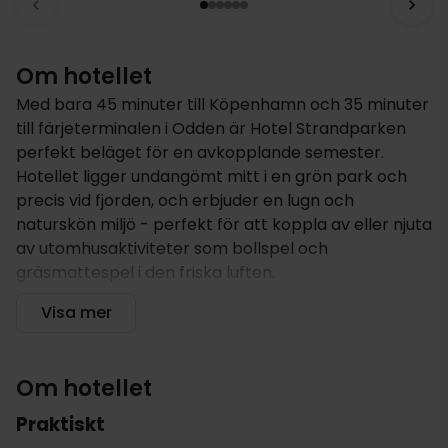
Om hotellet
Med bara 45 minuter till Köpenhamn och 35 minuter
till färjeterminalen i Odden är Hotel Strandparken
perfekt beläget för en avkopplande semester.
Hotellet ligger undangömt mitt i en grön park och
precis vid fjorden, och erbjuder en lugn och
naturskön miljö - perfekt för att koppla av eller njuta
av utomhusaktiviteter som bollspel och
gräsmattespel i den friska luften.
Hotellet erbjuder
Visa mer
Det finns mycket att göra precis utanför din dörr.
Hotellet erbjuder fri tillgång till utomhusspel som
Om hotellet
kongespil, krocket och pétanque - perfekt för lite
vänskaplig tävling. Om du gillar att hålla dig aktiv
Praktiskt
finns det markerade leder på 4,5 och 7 km som går