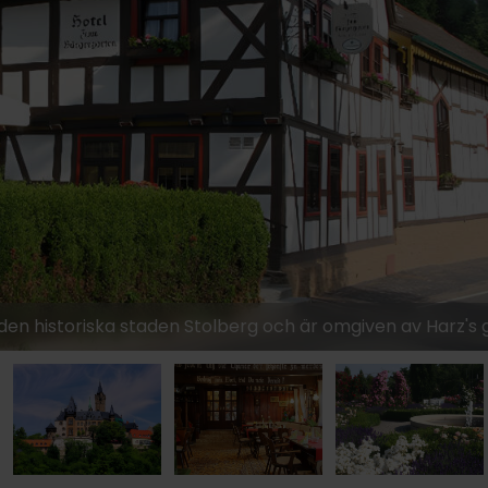
1119:-
2249:-
1249:-
 den historiska staden Stolberg och är omgiven av Harz's 
1199:-