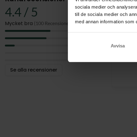
Hotellet har 
sociala medier och analysera 
4.4 / 5
telefon och m
till de sociala medier och a
med annan information som du 
Mycket bra
(100 Recensioner)
5
Det är et
4
åka dit 
3
Avvisa
middag 
2
speciell
1
Se alla recensioner