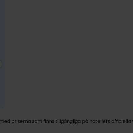
SALE
1399:-
nov
1279:-
dec
1759:-
ja
pp
pp
pp
Totalt 2798:-
Totalt 2558:-
Totalt 3518:-
d priserna som finns tillgängliga på hotellets officiella