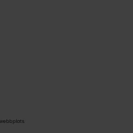
839:-
n
1429:-
feb
1429:-
mar
1429:-
pp
pp
pp
Totalt 2858:-
Totalt 2858:-
Totalt 2858:-
 webbplats.