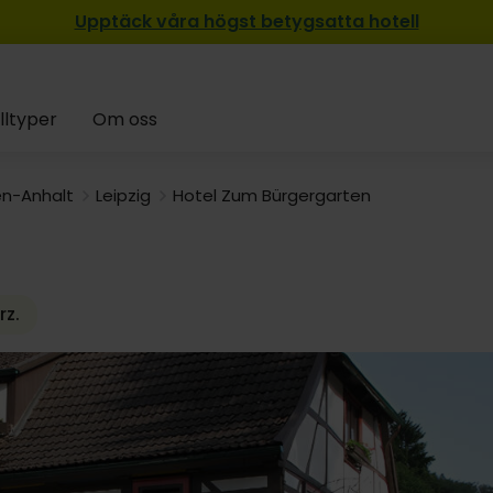
Upptäck våra högst betygsatta hotell
lltyper
Om oss
n-Anhalt
Leipzig
Hotel Zum Bürgergarten
rz.
2049:-
1439:-
2079:-
2099:-
227
24
1539:-
2029:-
2089:-