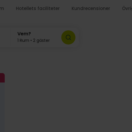
um
Hotellets faciliteter
Kundrecensioner
Övri
Vem?
1 Rum • 2 gäster