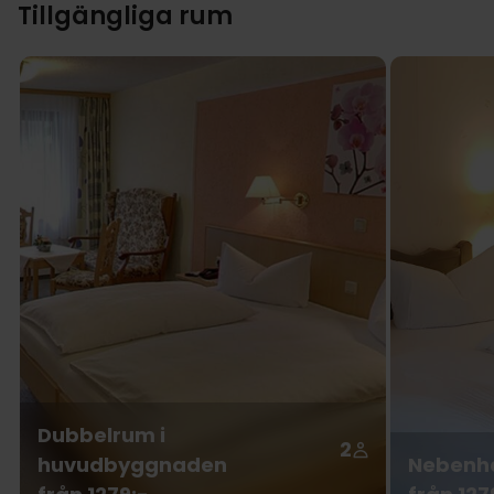
Tillgängliga rum
Dubbelrum i
2
huvudbyggnaden
Nebenh