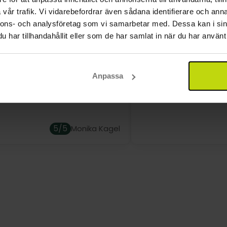
28 rum, som samtliga har sin egna individuella stil. Rumm
vår trafik. Vi vidarebefordrar även sådana identifierare och anna
inibar. Det finns möjligt att beställa både enkel- och du
nnons- och analysföretag som vi samarbetar med. Dessa kan i sin
har tillhandahållit eller som de har samlat in när du har använt 
t väldigt fint hotell. Vi skulle
Alla är mycket vänliga
igen och igen. Frukost och
Kommer gärna tillbak
Anpassa
är toppen. Personalen,
t inom servicen, är jättetrevlig.
5/5
Monika Kagel