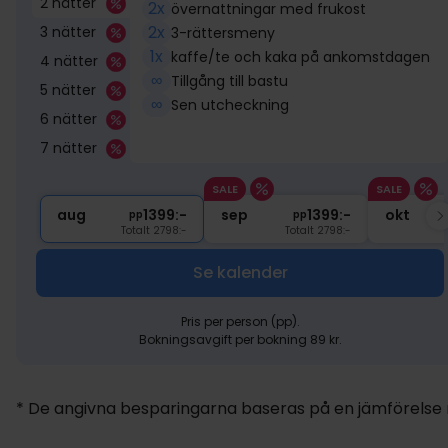
2 nätter
2x
övernattningar med frukost
2x
3 nätter
3-rättersmeny
1x
kaffe/te och kaka på ankomstdagen
4 nätter
∞
Tillgång till bastu
5 nätter
∞
Sen utcheckning
6 nätter
7 nätter
SALE
SALE
aug
1399:-
sep
1399:-
okt
pp
pp
Totalt 2798:-
Totalt 2798:-
Se kalender
Pris per person (pp).
Bokningsavgift per bokning 89 kr.
* De angivna besparingarna baseras på en jämförelse me