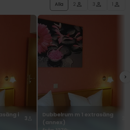
Alla
2
3
1
asäng i
Dubbelrum m 1 extrasäng
3
3
(annex)