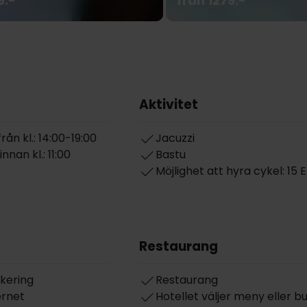
9:-
från 1279:-
Aktivitet
ån kl.: 14:00-19:00
Jacuzzi
nan kl.: 11:00
Bastu
Möjlighet att hyra cykel: 15 
Restaurang
rkering
Restaurang
ernet
Hotellet väljer meny eller b