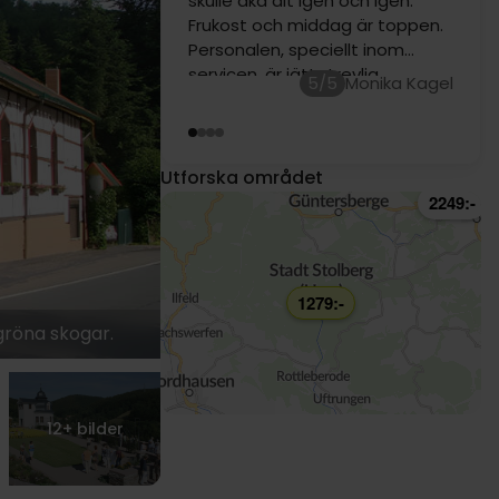
Fantastisk mat. Kommer gärna
tillbaka!
2289:-
1229:-
1199:-
5/5
1289:-
1199:-
1099:-
1289:-
1249:-
Utforska området
1379:-
2249:-
1279:-
gröna skogar.
12+
bilder