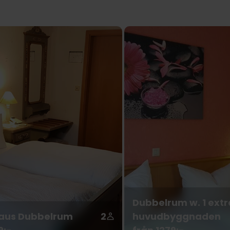
Dubbelrum w. 1 extr
aus Dubbelrum
2
huvudbyggnaden