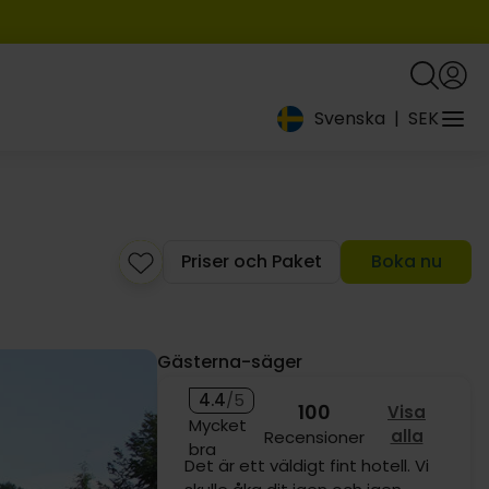
Svenska
|
SEK
Priser och Paket
Boka nu
Gästerna-säger
9:-
4.4
/5
79:-
100
Visa
Mycket
alla
Recensioner
bra
Alla är mycket vänliga.