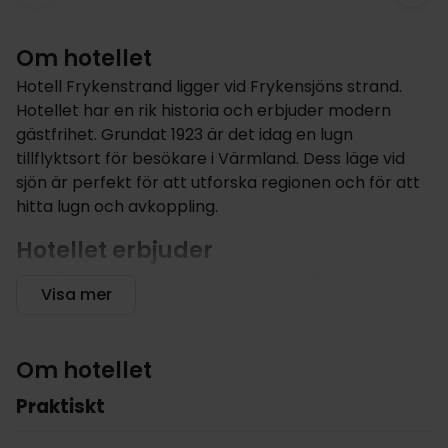
Om hotellet
Hotell Frykenstrand ligger vid Frykensjöns strand.
Hotellet har en rik historia och erbjuder modern
gästfrihet. Grundat 1923 är det idag en lugn
tillflyktsort för besökare i Värmland. Dess läge vid
sjön är perfekt för att utforska regionen och för att
hitta lugn och avkoppling.
Hotellet erbjuder
Hotell Frykenstrand ligger endast ca 10 minuters
Visa mer
bilresa från Sunne, en charmig stad som är känd för
sitt kulturella arv och sitt utbud av
utomhusaktiviteter. Hotellet erbjuder 62
Om hotellet
välutrustade rum och gratis WiFi. Här kan du koppla
av i bastun vid sjön, smaka på välsmakande och
Praktiskt
säsongsbetonade rätter i restaurangen och njuta av
panoramautsikten över Frykensjön från terrassen.