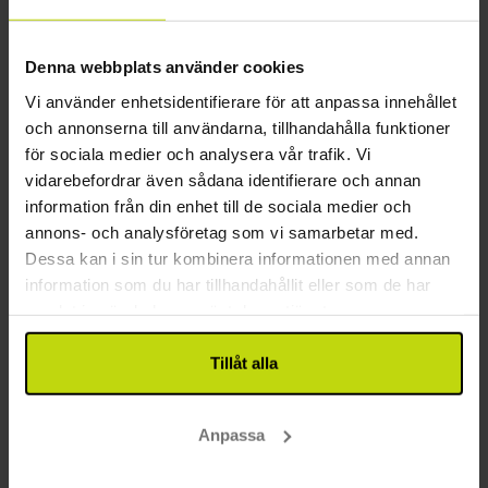
Närmaste busstopp: 0.1 km (Frykenstrand)
Närmaste flygplats: 33 km (Torsby flygplats)
Övrigt
Denna webbplats använder cookies
Vi använder enhetsidentifierare för att anpassa innehållet
Gratis parkering
och annonserna till användarna, tillhandahålla funktioner
Gratis internet
för sociala medier och analysera vår trafik. Vi
Hiss
vidarebefordrar även sådana identifierare och annan
Våningar: 5
information från din enhet till de sociala medier och
Byggår: 1943
annons- och analysföretag som vi samarbetar med.
Laddningsplats för elbil
Dessa kan i sin tur kombinera informationen med annan
information som du har tillhandahållit eller som de har
Restaurang
samlat in när du har använt deras tjänster.
Restaurang
Tillåt alla
Restaurangen är stängd på söndagar från: 00:00-
23:59
Bar
Anpassa
Möjlighet till laktosfri kost
Möjlighet till glutenfri kost