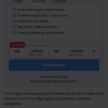
1 natt
2 nätter
3 nätter
2x
övernattningar med frukost
2x
kvällens varmrätt - kökets val
1x
kaffe/te och kaka
1x
alkoholfri välkomstdrink
∞
Gratis parkering vid hotellet
FÅ KVAR
sep
1979:-
okt
1399:-
nov
pp
pp
Totalt 3958:-
Totalt 2798:-
Se kalender
Pris per person (pp).
Bokningsavgift per bokning 89 kr.
* De angivna besparingarna baseras på en jämförelse med
priserna som finns tillgängliga på hotellets officiella
webbplats.