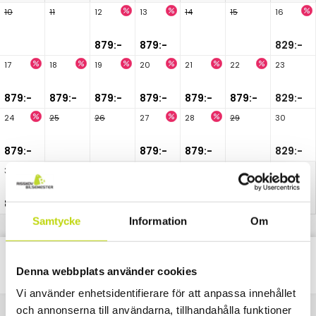
10
11
12
13
14
15
16
879:-
879:-
829:-
17
18
19
20
21
22
23
879:-
879:-
879:-
879:-
879:-
879:-
829:-
24
25
26
27
28
29
30
879:-
879:-
879:-
829:-
31
879:-
Samtycke
Information
Om
Classic
Alla
Paket
Nätter
Denna webbplats använder cookies
Vi använder enhetsidentifierare för att anpassa innehållet
och annonserna till användarna, tillhandahålla funktioner