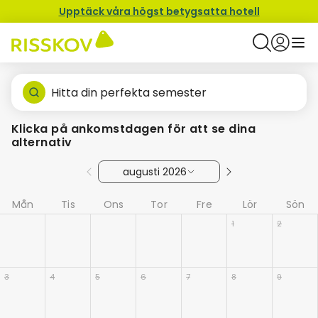
Upptäck våra högst betygsatta hotell
Hitta din perfekta semester
Klicka på ankomstdagen för att se dina
alternativ
augusti 2026
Mån
Tis
Ons
Tor
Fre
Lör
Sön
1
2
3
4
5
6
7
8
9