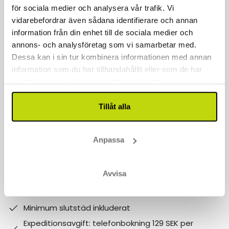
för sociala medier och analysera vår trafik. Vi
Kontakta oss
vidarebefordrar även sådana identifierare och annan
040 611 6130
information från din enhet till de sociala medier och
annons- och analysföretag som vi samarbetar med.
kontakt@risskov.se
Dessa kan i sin tur kombinera informationen med annan
information som du har tillhandahållit eller som de har
Våra öppetider är:
samlat in när du har använt deras tjänster.
Måndag - Fredag: 9 - 17
Tillåt alla
Lördag - Söndag: 10-15
Follow us on social media
Anpassa
Observera att:
Avvisa
Varför boka med Risskov Bilsemester? Spara mer!
Billgare än hotellets egna priser.
Minimum slutstäd inkluderat
Expeditionsavgift: telefonbokning 129 SEK per