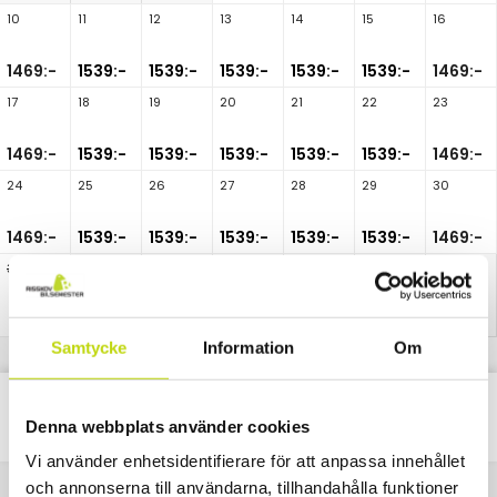
10
11
12
13
14
15
16
1469:-
1539:-
1539:-
1539:-
1539:-
1539:-
1469:-
17
18
19
20
21
22
23
1469:-
1539:-
1539:-
1539:-
1539:-
1539:-
1469:-
24
25
26
27
28
29
30
1469:-
1539:-
1539:-
1539:-
1539:-
1539:-
1469:-
31
Samtycke
Information
Om
Classic
Alla
Paket
Nätter
Denna webbplats använder cookies
Vi använder enhetsidentifierare för att anpassa innehållet
och annonserna till användarna, tillhandahålla funktioner