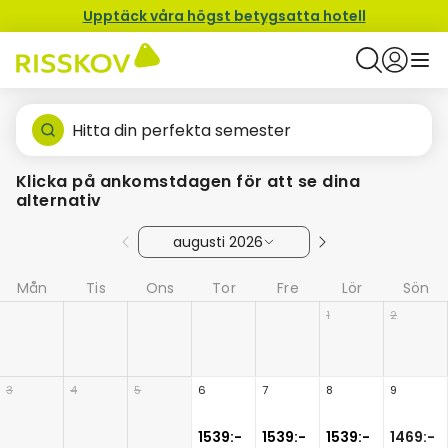
Upptäck våra högst betygsatta hotell
Hitta din perfekta semester
Klicka på ankomstdagen för att se dina
alternativ
augusti 2026
Mån
Tis
Ons
Tor
Fre
Lör
Sön
1
2
3
4
5
6
7
8
9
1539:-
1539:-
1539:-
1469:-