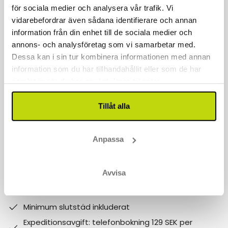
för sociala medier och analysera vår trafik. Vi
Kontakta oss
vidarebefordrar även sådana identifierare och annan
040 611 6130
information från din enhet till de sociala medier och
annons- och analysföretag som vi samarbetar med.
kontakt@risskov.se
Dessa kan i sin tur kombinera informationen med annan
information som du har tillhandahållit eller som de har
Våra öppetider är:
samlat in när du har använt deras tjänster.
Måndag - Fredag: 9 - 17
Tillåt alla
Lördag - Söndag: 10-15
Follow us on social media
Anpassa
Observera att:
Avvisa
Varför boka med Risskov Bilsemester? Spara mer!
Billgare än hotellets egna priser.
Minimum slutstäd inkluderat
Expeditionsavgift: telefonbokning 129 SEK per