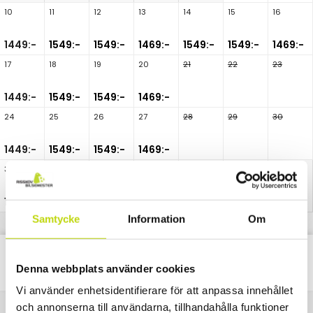
10
11
12
13
14
15
16
1449:-
1549:-
1549:-
1469:-
1549:-
1549:-
1469:-
17
18
19
20
21
22
23
1449:-
1549:-
1549:-
1469:-
24
25
26
27
28
29
30
1449:-
1549:-
1549:-
1469:-
31
1449:-
Samtycke
Information
Om
Classic
Alla
Paket
Nätter
Denna webbplats använder cookies
Vi använder enhetsidentifierare för att anpassa innehållet
och annonserna till användarna, tillhandahålla funktioner