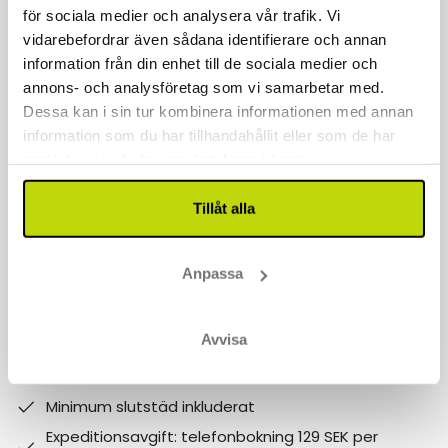
för sociala medier och analysera vår trafik. Vi
Kontakta oss
vidarebefordrar även sådana identifierare och annan
040 611 6130
information från din enhet till de sociala medier och
annons- och analysföretag som vi samarbetar med.
kontakt@risskov.se
Dessa kan i sin tur kombinera informationen med annan
information som du har tillhandahållit eller som de har
Våra öppetider är:
samlat in när du har använt deras tjänster.
Måndag - Fredag: 9 - 17
Tillåt alla
Lördag - Söndag: 10-15
Follow us on social media
Anpassa
Observera att:
Avvisa
Varför boka med Risskov Bilsemester? Spara mer!
Billgare än hotellets egna priser.
Minimum slutstäd inkluderat
Expeditionsavgift: telefonbokning 129 SEK per