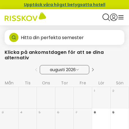
Upptäck våra högst betygsatta hotell
Hitta din perfekta semester
Klicka på ankomstdagen för att se dina
alternativ
augusti 2026
Mån
Tis
Ons
Tor
Fre
Lör
Sön
1
2
3
4
5
6
7
8
9