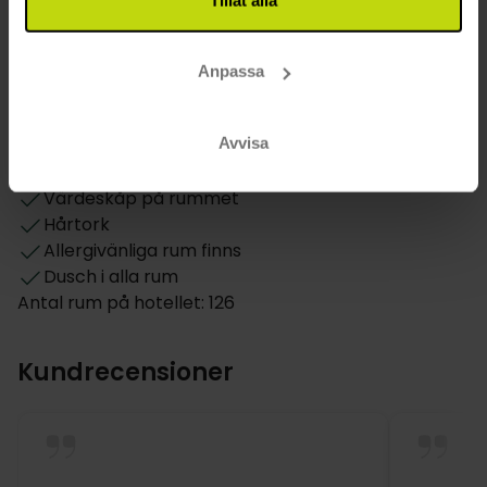
Rum
Daglig städning
Anpassa
Hund: 15 EUR per dag
Balkong på alla rum
Avvisa
TV på rummet
Telefon på rummet
Värdeskåp på rummet
Hårtork
Allergivänliga rum finns
Dusch i alla rum
Antal rum på hotellet: 126
Kundrecensioner