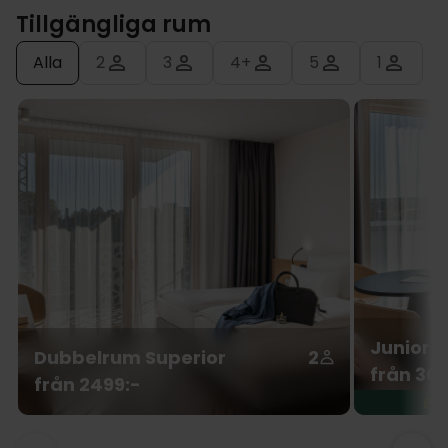
Tillgängliga rum
Alla
2
3
4+
5
1
Juniorsv
Dubbelrum Superior
2
från 302
från 2499:-