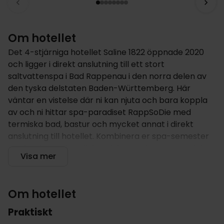
Om hotellet
Det 4-stjärniga hotellet Saline 1822 öppnade 2020
och ligger i direkt anslutning till ett stort
saltvattenspa i Bad Rappenau i den norra delen av
den tyska delstaten Baden-Württemberg. Här
väntar en vistelse där ni kan njuta och bara koppla
av och ni hittar spa-paradiset RappSoDie med
termiska bad, bastur och mycket annat i direkt
anslutning till hotellet. Kombinera er spa-semester
med spännande utflykter i den vackra naturen i de
Visa mer
härliga omgivningarna eller besök den vackra
staden Heidelberg.
Om hotellet
Om hotellet
Praktiskt
Saline 1822 öppnade så sent som september 2020