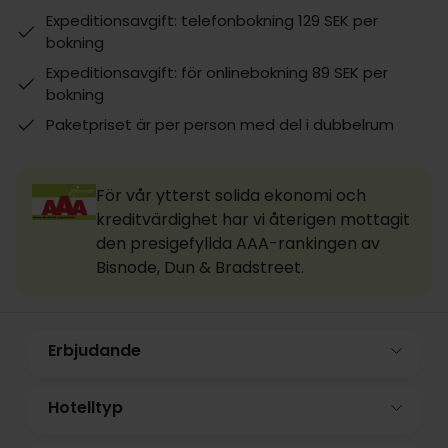
Expeditionsavgift: telefonbokning 129 SEK per
bokning
Expeditionsavgift: för onlinebokning 89 SEK per
bokning
Paketpriset är per person med del i dubbelrum
För vår ytterst solida ekonomi och
kreditvärdighet har vi återigen mottagit
den presigefyllda AAA-rankingen av
Bisnode, Dun & Bradstreet.
Erbjudande
Hotelltyp