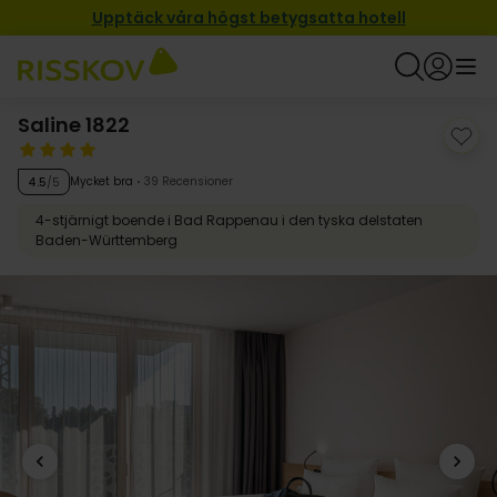
Upptäck våra högst betygsatta hotell
Saline 1822
Mycket bra
39 Recensioner
4.5
/5
4-stjärnigt boende i Bad Rappenau i den tyska delstaten
Baden-Württemberg