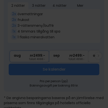
2 nätter
3 nätter
4 nätter
Mer
2x
övernattningar
2x
frukost
2x
3-rättersmeny/buffé
1x
4 timmars tillgång till spa
1x
1 flaska mineralvatten
aug
2499:-
sep
2499:-
okt
pp
pp
Totalt 4998:-
Totalt 4998:-
Se kalender
Pris per person (pp).
Bokningsavgift per bokning 89 kr.
* De angivna besparingarna baseras på en jämförelse med
priserna som finns tillgängliga på hotellets officiella