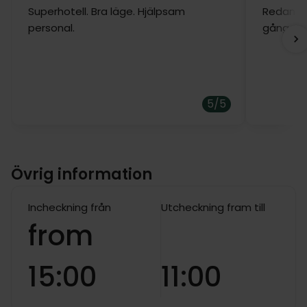
Superhotell. Bra läge. Hjälpsam
Redan fö
personal.
gånger.
5/5
Övrig information
Incheckning från
Utcheckning fram till
from
15:00
11:00