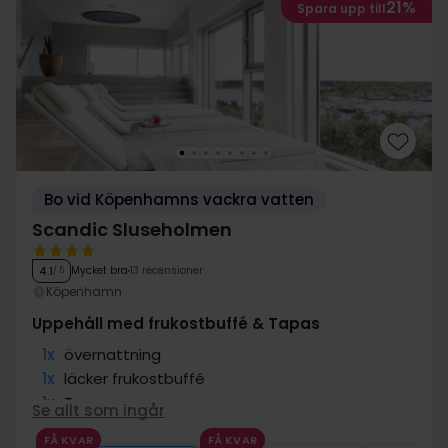
21%
Spara upp till
Bo vid Köpenhamns vackra vatten
Scandic Sluseholmen
Mycket bra
13 recensioner
4.1
/ 5
Köpenhamn
Uppehåll med frukostbuffé & Tapas
1x
övernattning
1x
läcker frukostbuffé
1x
Tapas
Se allt som ingår
1x
1 glas vin/öl i baren
FÅ KVAR
FÅ KVAR