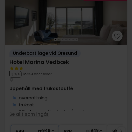
Underbart läge vid Öresund
Hotel Marina Vedbæk
Bra
254 recensioner
3.7
/ 5
Uppehåll med frukostbuffé
1x
övernattning
1x
frukost
∞
35kr. kupong för drycker/snacks
Se allt som ingår
∞
Gratis parkering
1x
kaffe att ta med
aug
949:-
sep
949:-
okt
pp
pp