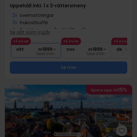
Uppehåll inkl. 1 x 3-rättersmeny
2x
övernattningar
2x
frukostbuffé
1x
3-rättersmeny/buffé (Dag 1)
Se allt som ingår
∞
Nära Köpenhamn
FÅ KVAR
FÅ KVAR
FÅ KVAR
∞
Gratis internet och parkering
okt
1899:-
nov
1899:-
dec
pp
pp
Totalt 3798:-
Totalt 3798:-
Se mer
15%
Spara upp till