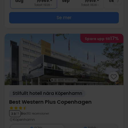
aug
969:-
sep
919:-
okt
pp
pp
Totalt 1938:-
Totalt 1838:-
Se mer
17%
Spara upp till
Stilfullt hotell nära Köpenhamn
Best Western Plus Copenhagen
Bra
310 recensioner
3.9
/ 5
Köpenhamn