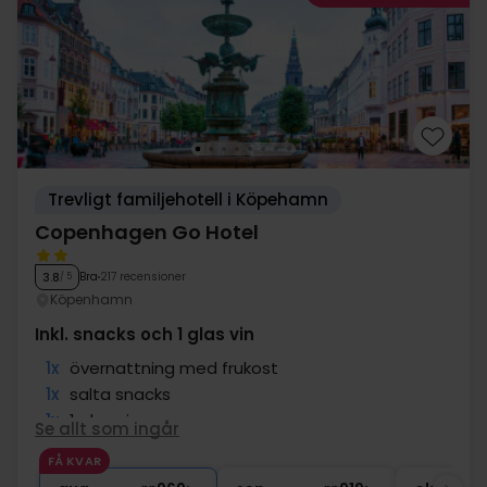
Trevligt familjehotell i Köpehamn
Copenhagen Go Hotel
Bra
217 recensioner
3.8
/ 5
Köpenhamn
Inkl. snacks och 1 glas vin
1x
övernattning med frukost
1x
salta snacks
1x
1 glas vin
Se allt som ingår
1x
kaffe att ta med
FÅ KVAR
∞
Gratis parkering