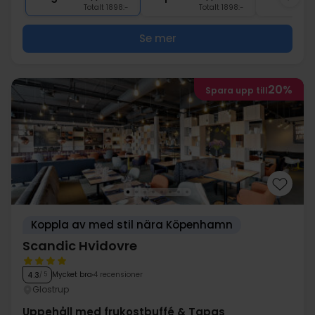
Totalt 1898:-
Totalt 1898:-
Se mer
20%
Spara upp till
Koppla av med stil nära Köpenhamn
Scandic Hvidovre
Mycket bra
4 recensioner
4.3
/ 5
Glostrup
Uppehåll med frukostbuffé & Tapas