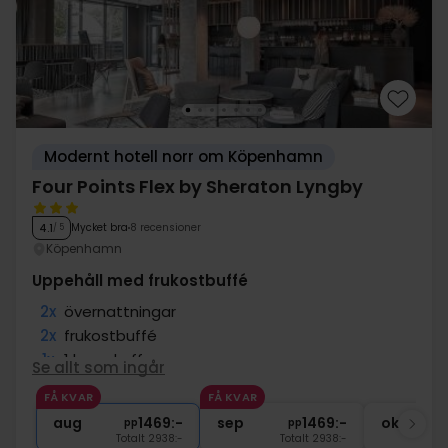
Modernt hotell norr om Köpenhamn
Four Points Flex by Sheraton Lyngby
Mycket bra
8 recensioner
4.1
/ 5
Köpenhamn
Uppehåll med frukostbuffé
2x
övernattningar
2x
frukostbuffé
1x
1 kopp kaffe
Se allt som ingår
1x
1 glas vin/öl/vatten
FÅ KVAR
FÅ KVAR
∞
Gratis internet
aug
1469:-
sep
1469:-
okt
pp
pp
Totalt 2938:-
Totalt 2938:-