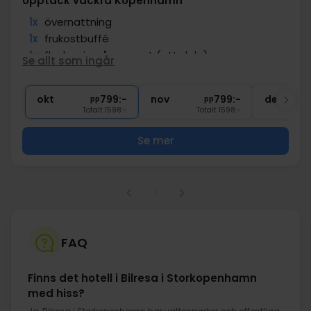
Upptäck vackra Köpenhamn
1x
övernattning
1x
frukostbuffé
1x
flaska vin på rummet (att dela)
Se allt som ingår
∞
Nära offentlig transport
∞
Gratis parkering
okt
799:-
nov
799:-
dec
pp
pp
Totalt 1598:-
Totalt 1598:-
Se mer
1
FAQ
Finns det hotell i Bilresa i Storkopenhamn
med hiss?