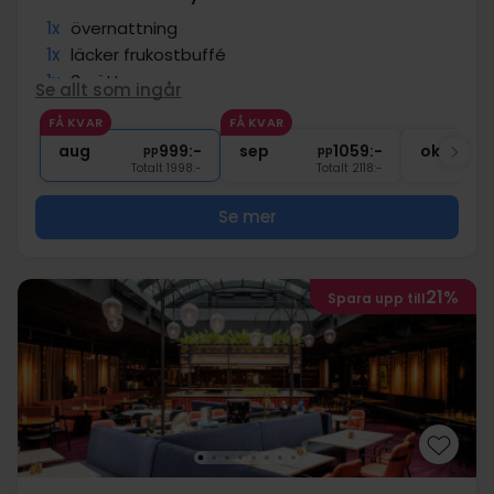
1x
övernattning
1x
läcker frukostbuffé
1x
3-rättersmeny
Se allt som ingår
∞
Gratis parkering vid hotellet
FÅ KVAR
FÅ KVAR
∞
Gratis Wi-Fi
aug
999:-
sep
1059:-
okt
pp
pp
Totalt 1998:-
Totalt 2118:-
Se mer
21%
Spara upp till