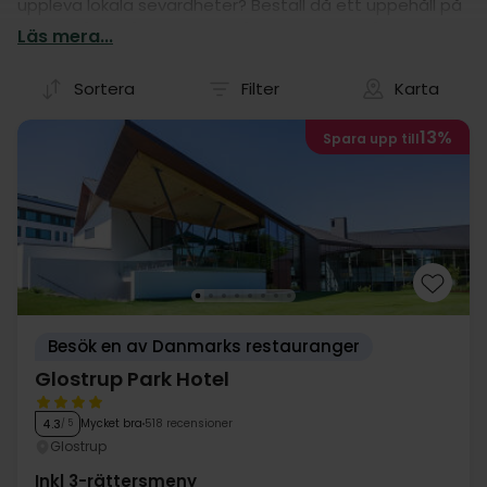
uppleva lokala sevärdheter? Beställ då ett uppehåll på
ett av våra många hotell! Våra hotelluppehåll är
Läs mera...
nämligen garanti för en god kör-själv semester i
Storkopenhamn.
Sortera
Filter
Karta
13%
Spara upp till
Besök en av Danmarks restauranger
Glostrup Park Hotel
Mycket bra
518 recensioner
4.3
/ 5
Glostrup
Inkl 3-rättersmeny