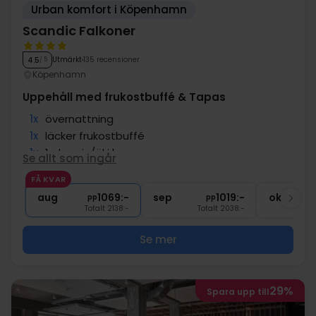
Urban komfort i Köpenhamn
Scandic Falkoner
Utmärkt
135 recensioner
4.5
/ 5
Köpenhamn
Uppehåll med frukostbuffé & Tapas
1x
övernattning
1x
läcker frukostbuffé
1x
1 glas vin/öl i baren
Se allt som ingår
1x
Tapas
FÅ KVAR
1x
kaffe att ta med
aug
1069:-
sep
1019:-
okt
pp
pp
Totalt 2138:-
Totalt 2038:-
Se mer
29%
Spara upp till