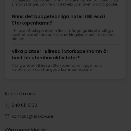
Ja, Bilresa i Storkopenhamn har vattenparker och offentliga
simbassänger, och flera hotell erbjuder även privata pooler.
Finns det budgetvänliga hotell i Bilresa i
Storkopenhamn?
I Bilresa i Storkopenhamn finns många gratis eller billiga
sevärdheter såsom parker, vandringsleder och historiska
platser.
Vilka platser i Bilresa i Storkopenhamn är
bäst för utomhusaktiviteter?
Många hotell i Bilresa i Storkopenhamn ligger nära
kollektivtrafik och har goda kommunikationer.
Kontakta oss
040 611 6130
kontakt@risskov.se
Våra öppetider är: