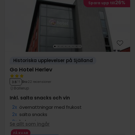
26%
Spara upp till
Historiska upplevelser på Själland
Go Hotel Herlev
Bra
22 recensioner
3.8
/ 5
Ballerup
Inkl. salta snacks och vin
2x
övernattningar med frukost
2x
salta snacks
2x
1 glas vin
Se allt som ingår
2x
kaffe att ta med
FÅ KVAR