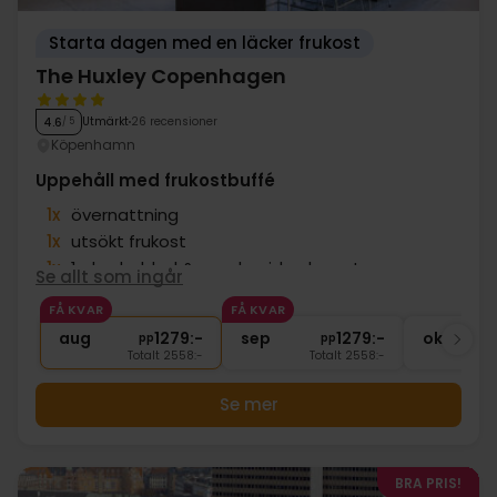
Starta dagen med en läcker frukost
The Huxley Copenhagen
Utmärkt
26 recensioner
4.6
/ 5
Köpenhamn
Uppehåll med frukostbuffé
1x
övernattning
1x
utsökt frukost
1x
1 glas bubbel & snacks vid ankomst
Se allt som ingår
∞
Sen utcheckning
FÅ KVAR
FÅ KVAR
∞
Gratis internet
aug
1279:-
sep
1279:-
okt
pp
pp
Totalt 2558:-
Totalt 2558:-
Se mer
BRA PRIS!