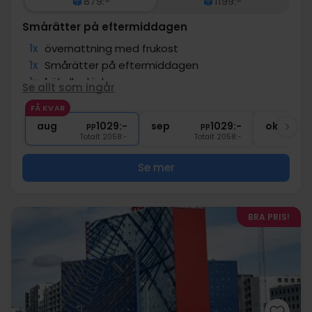
879:-
1199:-
Smårätter på eftermiddagen
1x
övernattning med frukost
1x
Smårätter på eftermiddagen
1x
1 öl eller läsk
Se allt som ingår
1x
kaffe att ta med
FÅ KVAR
∞
Gratis internet och parkering
aug
1029:-
sep
1029:-
okt
pp
pp
Totalt 2058:-
Totalt 2058:-
Se mer
BRA PRIS!