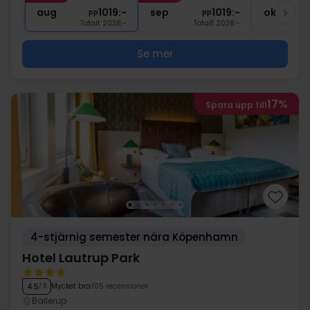
1x
kaffe att ta med
aug
1019:-
sep
1019:-
okt
pp
pp
Totalt 2038:-
Totalt 2038:-
Se mer
17%
Spara upp till
4-stjärnig semester nära Köpenhamn
Hotel Lautrup Park
Mycket bra
105 recensioner
4.5
/ 5
Ballerup