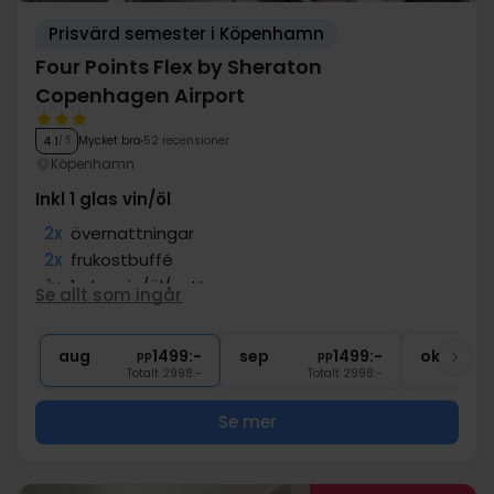
Prisvärd semester i Köpenhamn
Four Points Flex by Sheraton
Copenhagen Airport
Mycket bra
52 recensioner
4.1
/ 5
Köpenhamn
Inkl 1 glas vin/öl
2x
övernattningar
2x
frukostbuffé
1x
1 glas vin/öl/vatten
Se allt som ingår
1x
kaffe att ta med
∞
Gratis parkering och internet
aug
1499:-
sep
1499:-
okt
pp
pp
Totalt 2998:-
Totalt 2998:-
Se mer