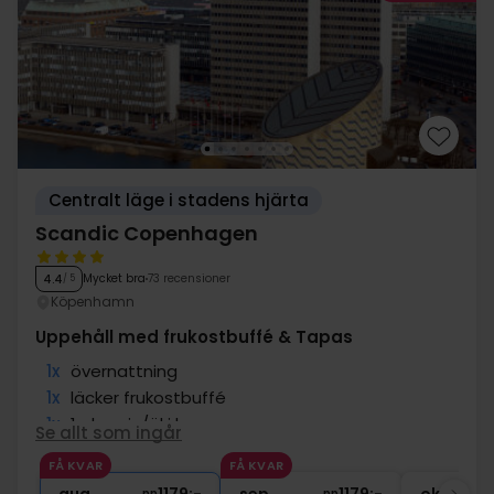
Centralt läge i stadens hjärta
Scandic Copenhagen
Mycket bra
73 recensioner
4.4
/ 5
Köpenhamn
Uppehåll med frukostbuffé & Tapas
1x
övernattning
1x
läcker frukostbuffé
1x
1 glas vin/öl i baren
Se allt som ingår
1x
Tapas
FÅ KVAR
FÅ KVAR
1x
kaffe att ta med
pp
pp