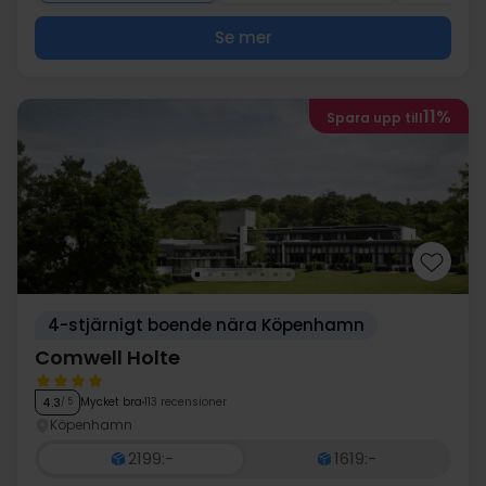
Se mer
11%
Spara upp till
4-stjärnigt boende nära Köpenhamn
Comwell Holte
Mycket bra
113 recensioner
4.3
/ 5
Köpenhamn
2199:-
1619:-