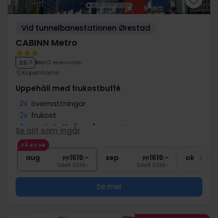
Vid tunnelbanestationen Ørestad
CABINN Metro
Bra
32 recensioner
3.5
/ 5
Köpenhamn
Uppehåll med frukostbuffé
2x
övernattningar
2x
frukost
2x
gratis kaffe/te på rummet
Se allt som ingår
2x
Gratis parkering vid hotellet
FÅ KVAR
∞
Nära spännande sevärdheter
aug
1619:-
sep
1619:-
okt
pp
pp
Totalt 3238:-
Totalt 3238:-
Se mer