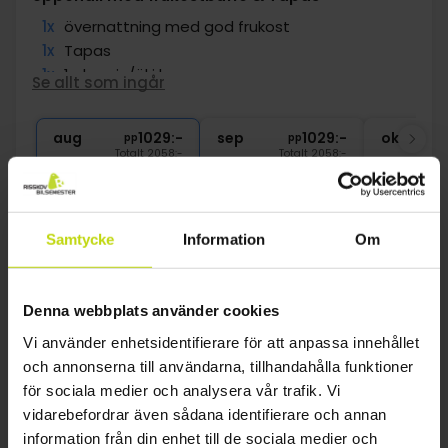
1x
övernattning med god frukost
1x
Tapas
1x
1 glas vin/öl i baren
Se allt som ingår
1x
kaffe att ta med
∞
Gratis parkering
aug
1029:-
sep
1029:-
okt
pp
pp
Totalt 2058:-
Totalt 2058:-
Se mer
Samtycke
Information
Om
19%
Spara upp till
Denna webbplats använder cookies
Vi använder enhetsidentifierare för att anpassa innehållet
och annonserna till användarna, tillhandahålla funktioner
för sociala medier och analysera vår trafik. Vi
vidarebefordrar även sådana identifierare och annan
information från din enhet till de sociala medier och