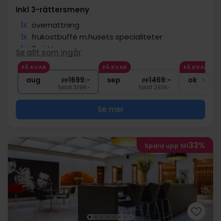
Inkl 3-rättersmeny
1x
övernattning
1x
frukostbuffé m.husets specialiteter
1x
3-rättersmeny
Se allt som ingår
1x
1 glas vin och snacks
FÅ KVAR
FÅ KVAR
FÅ KVAR
1x
kaffe att ta med
aug
1699:-
sep
1469:-
okt
pp
pp
Totalt 3398:-
Totalt 2938:-
Se mer
33%
Spara upp till