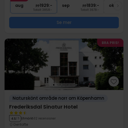
∞
Gratis parkering
aug
1929:-
sep
1839:-
okt
pp
pp
Totalt 3858:-
Totalt 3678:-
Se mer
BRA PRIS!
Naturskönt område norr om Köpenhamn
Frederiksdal Sinatur Hotel
Utmärkt
32 recensioner
4.5
/ 5
Gentofte