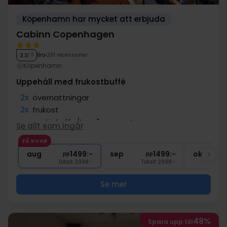
Köpenhamn har mycket att erbjuda
Cabinn Copenhagen
Bra
261 recensioner
3.3
/ 5
Köpenhamn
Uppehåll med frukostbuffé
2x
övernattningar
2x
frukost
∞
gratis kaffe/te på rummet
Se allt som ingår
∞
Gratis internet och parkering
FÅ KVAR
∞
Centralt läge
aug
1499:-
sep
1499:-
okt
pp
pp
Totalt 2998:-
Totalt 2998:-
Se mer
48%
Spara upp till