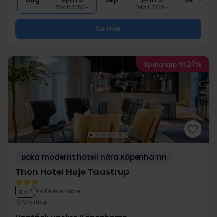
aug
1179:-
sep
1179:-
okt
Totalt 2358:-
Totalt 2358:-
Se mer
21%
Spara upp till
Boka modernt hotell nära Köpenhamn
Thon Hotel Høje Taastrup
Bra
59 recensioner
3.7
/ 5
Glostrup