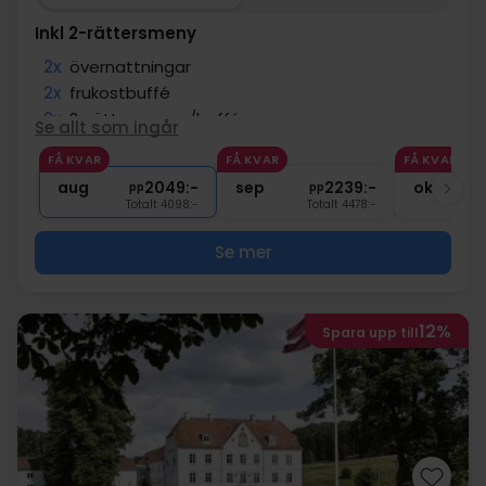
Inkl 2-rättersmeny
2x
övernattningar
2x
frukostbuffé
2x
2-rättersmeny/buffé
Se allt som ingår
2x
kaffe att ta med
FÅ KVAR
FÅ KVAR
FÅ KVAR
∞
Gratis parkering
aug
2049:-
sep
2239:-
okt
pp
pp
Totalt 4098:-
Totalt 4478:-
Se mer
12%
Spara upp till