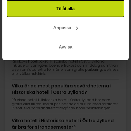
Tillåt alla
1
Anpassa
FAQ
Vad ingår i priset för hotellpaket i Historiska
Avvisa
hotell i Östra Jylland?
Risskovs hotellpaket i Historiska hotell i Östra Jylland
inkluderar vanligtvis boende, frukost och middag samt kan
även omfatta extra förmåner som gratis parkering, wellness
eller välkomstdrink.
Vilka är de mest populära sevärdheterna i
Historiska hotell i Östra Jylland?
På vissa hotell i Historiska hotell i Östra Jylland bor barn
gratis eller till reducerat pris när de delar rum med föräldrar.
Eventuella barnrabatter framgår av hotellbeskrivningen.
Vilka hotell i Historiska hotell i Östra Jylland
är bra för strandsemester?