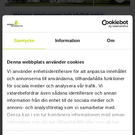
Historia, gastronomi och idyllisk natur
Sinatur Hotel Haraldskær
Utmärkt
8 recensioner
4.5
/ 5
Samtycke
Information
Om
Vejle
1469:-
1899:-
Denna webbplats använder cookies
Inkluderar en läcker 3-rättersmeny
Vi använder enhetsidentifierare för att anpassa innehållet
1x
övernattning
och annonserna till användarna, tillhandahålla funktioner
1x
frukost med husets specialiteter
för sociala medier och analysera vår trafik. Vi
1x
utsökt 3-rättersmeny
Se allt som ingår
vidarebefordrar även sådana identifierare och annan
∞
Gratis parkering
FÅ KVAR
FÅ KVAR
FÅ KVAR
information från din enhet till de sociala medier och
1x
kaffe att ta med
aug
1469:-
sep
1469:-
okt
pp
pp
annons- och analysföretag som vi samarbetar med.
Totalt 2938:-
Totalt 2938:-
Dessa kan i sin tur kombinera informationen med annan
information som du har tillhandahållit eller som de har
Se mer
samlat in när du har använt deras tjänster.