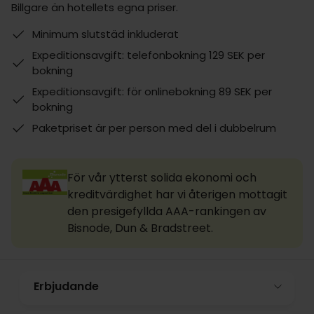
Billgare än hotellets egna priser.
Minimum slutstäd inkluderat
Expeditionsavgift: telefonbokning 129 SEK per
bokning
Expeditionsavgift: för onlinebokning 89 SEK per
bokning
Paketpriset är per person med del i dubbelrum
För vår ytterst solida ekonomi och
kreditvärdighet har vi återigen mottagit
den presigefyllda AAA-rankingen av
Bisnode, Dun & Bradstreet.
Erbjudande