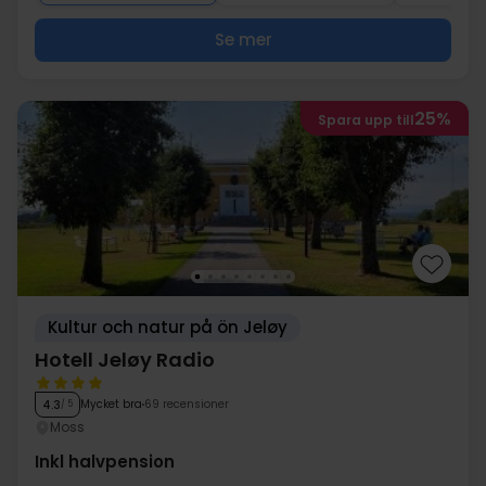
Se mer
25%
Spara upp till
Kultur och natur på ön Jeløy
Hotell Jeløy Radio
Mycket bra
69 recensioner
4.3
/ 5
Moss
Inkl halvpension