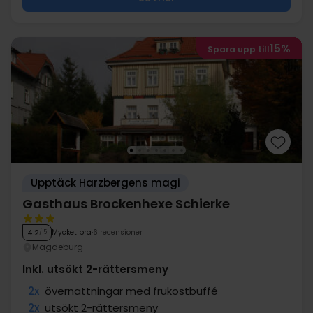
15%
Spara upp till
Upptäck Harzbergens magi
Gasthaus Brockenhexe Schierke
Mycket bra
6 recensioner
4.2
/ 5
Magdeburg
Inkl. utsökt 2-rättersmeny
2x
övernattningar med frukostbuffé
2x
utsökt 2-rättersmeny