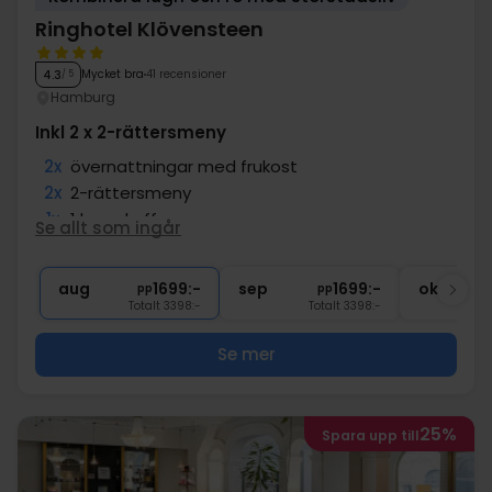
Ringhotel Klövensteen
Mycket bra
41 recensioner
4.3
/ 5
Hamburg
Inkl 2 x 2-rättersmeny
2x
övernattningar med frukost
2x
2-rättersmeny
1x
1 kopp kaffe
Se allt som ingår
1x
1 välkomstdrink
∞
Badrock och tofflor på rummet
aug
1699:-
sep
1699:-
okt
pp
pp
Totalt 3398:-
Totalt 3398:-
Se mer
25%
Spara upp till