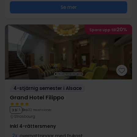
Se mer
20%
Spara upp till
4-stjärnig semester i Alsace
Grand Hotel Filippo
Bra
32 recensioner
3.9
/ 5
Strasbourg
Inkl 4-rättersmeny
2x
övernattningar med frukost