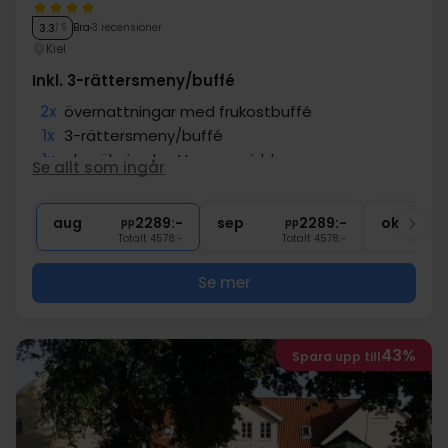
Bra
3 recensioner
3.3
/ 5
Kiel
Inkl. 3-rättersmeny/buffé
2x
övernattningar med frukostbuffé
1x
3-rättersmeny/buffé
1x
glas öl, vin el.vatten pr. middag
Se allt som ingår
1x
fl. vin att dela i rum
∞
Tillgång till wellness och gym
aug
2289:-
sep
2289:-
okt
pp
pp
Totalt 4578:-
Totalt 4578:-
Se mer
43%
Spara upp till