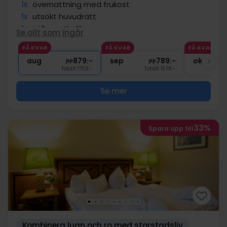
1x
övernattning med frukost
1x
utsökt huvudrätt
1x
välkomstkaffe
Se allt som ingår
∞
Tillgång till gym
FÅ KVAR
FÅ KVAR
FÅ KVAR
∞
Gratis parkering och internet
aug
879:-
sep
789:-
okt
pp
pp
Totalt 1758:-
Totalt 1578:-
Se mer
33%
Spara upp till
Kombinera lugn och ro med storstadsliv