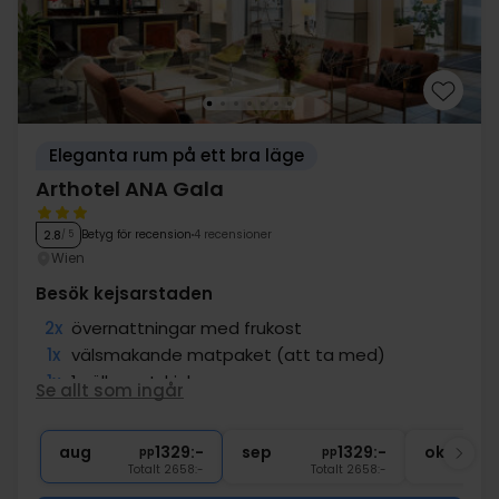
Eleganta rum på ett bra läge
Arthotel ANA Gala
Betyg för recension
4 recensioner
2.8
/ 5
Wien
Besök kejsarstaden
2x
övernattningar med frukost
1x
välsmakande matpaket (att ta med)
1x
1 välkomstdrink
Se allt som ingår
∞
Sen utcheckning
∞
Gratis kaffe/te under vistelsen
aug
1329:-
sep
1329:-
okt
pp
pp
Totalt 2658:-
Totalt 2658:-