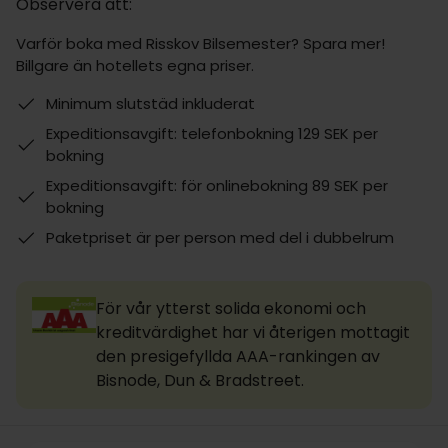
Observera att:
Varför boka med Risskov Bilsemester? Spara mer!
Billgare än hotellets egna priser.
Minimum slutstäd inkluderat
Expeditionsavgift: telefonbokning 129 SEK per
bokning
Expeditionsavgift: för onlinebokning 89 SEK per
bokning
Paketpriset är per person med del i dubbelrum
För vår ytterst solida ekonomi och
kreditvärdighet har vi återigen mottagit
den presigefyllda AAA-rankingen av
Bisnode, Dun & Bradstreet.