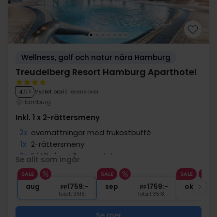
Wellness, golf och natur nära Hamburg
Treudelberg Resort Hamburg Aparthotel
Mycket bra
15 recensioner
4.1
/ 5
Hamburg
Inkl. 1 x 2-rättersmeny
2x
övernattningar med frukostbuffé
1x
2-rättersmeny
2x
Fri tillgång till spaavdelningen
Se allt som ingår
1x
Tillgång till gym
SALE
SALE
SALE
∞
Gratis Wi-Fi
aug
1759:-
sep
1759:-
okt
pp
pp
Totalt 3518:-
Totalt 3518:-
Se mer