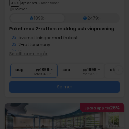
Mycket bra
12 recensioner
4.1
/ 5
Colmar
1899:-
2479:-
Paket med 2-rätters middag och vinprovning
2x
övernattningar med frukost
2x
2-rättersmeny
1x
Vinprovning
Se allt som ingår
1x
flaska vin vid vinprovning
∞
Gratis internet och parkering
aug
1899:-
sep
1899:-
okt
pp
pp
Totalt 3798:-
Totalt 3798:-
Se mer
26%
Spara upp till