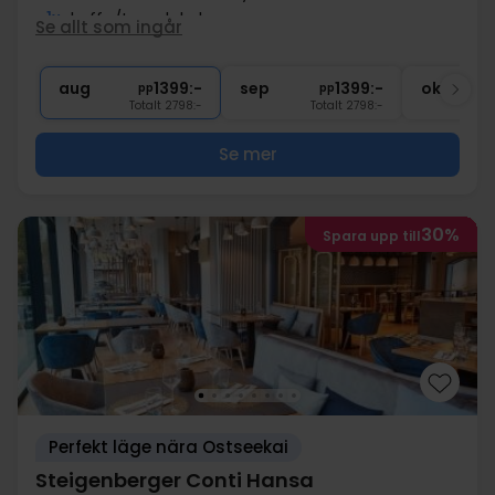
1x
kaffe/te och kaka
Se allt som ingår
∞
Gratis parkering och internet
1x
1 flaska mineralvatten
aug
1399:-
sep
1399:-
okt
pp
pp
Totalt 2798:-
Totalt 2798:-
Se mer
30%
Spara upp till
Perfekt läge nära Ostseekai
Steigenberger Conti Hansa