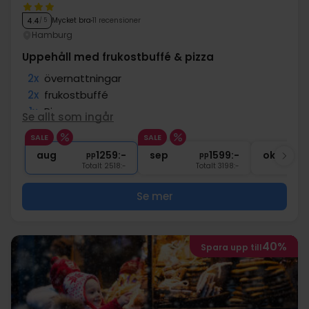
Mycket bra
11 recensioner
4.4
/ 5
Hamburg
Uppehåll med frukostbuffé & pizza
2x
övernattningar
2x
frukostbuffé
1x
Pizza
Se allt som ingår
2x
Tillgång till gym
SALE
SALE
1x
1 välkomstdrink
aug
1259:-
sep
1599:-
okt
pp
pp
Totalt 2518:-
Totalt 3198:-
Se mer
40%
Spara upp till