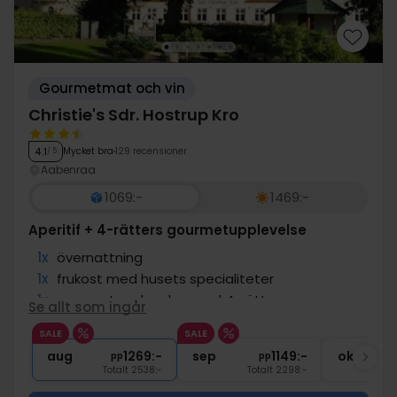
Gourmetmat och vin
Christie's Sdr. Hostrup Kro
Mycket bra
129 recensioner
4.1
/ 5
Aabenraa
1069:-
1469:-
Aperitif + 4-rätters gourmetupplevelse
1x
övernattning
1x
frukost med husets specialiteter
1x
gourmetupplevelse med 4-rättersmeny
Se allt som ingår
1x
Aptitretare före middagen
SALE
SALE
1x
Kaffe m. sötsak
aug
1269:-
sep
1149:-
okt
pp
pp
Totalt 2538:-
Totalt 2298:-