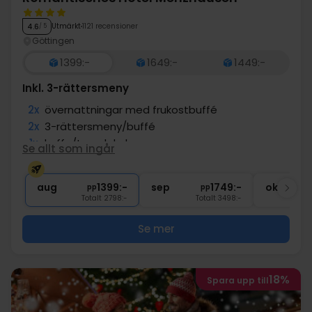
Utmärkt
1121 recensioner
4.6
/ 5
Göttingen
1399:-
1649:-
1449:-
Inkl. 3-rättersmeny
2x
övernattningar med frukostbuffé
2x
3-rättersmeny/buffé
1x
kaffe/te och kaka
Se allt som ingår
1x
1 välkomstdrink
∞
Gratis entré till wellnessavdelning
aug
1399:-
sep
1749:-
okt
pp
pp
Totalt 2798:-
Totalt 3498:-
Se mer
18%
Spara upp till