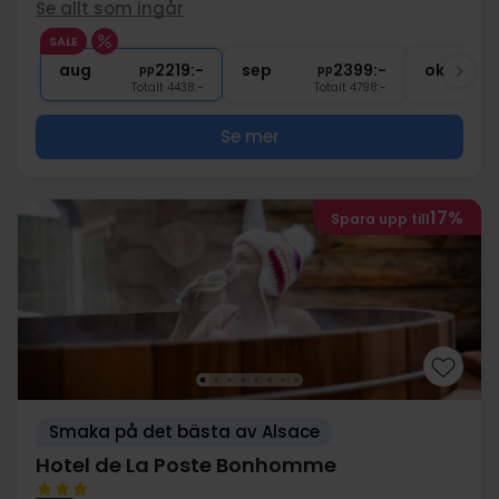
Se allt som ingår
1x
Wellnesskupong 5 EUR
SALE
1x
Gratis cykellån
aug
2219:-
sep
2399:-
okt
pp
pp
Totalt 4438:-
Totalt 4798:-
Se mer
17%
Spara upp till
Smaka på det bästa av Alsace
Hotel de La Poste Bonhomme