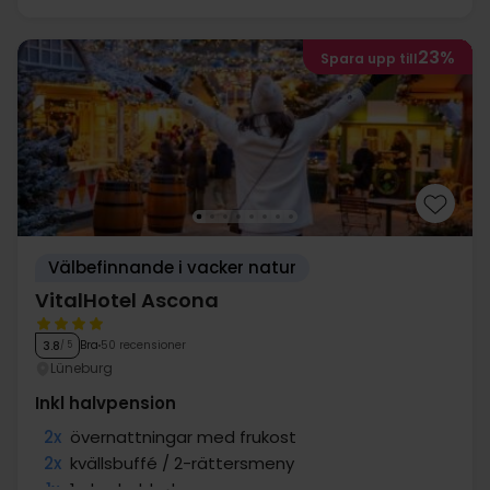
23%
Spara upp till
Välbefinnande i vacker natur
VitalHotel Ascona
Bra
50 recensioner
3.8
/ 5
Lüneburg
Inkl halvpension
2x
övernattningar med frukost
2x
kvällsbuffé / 2-rättersmeny
1x
1 glas bubbel