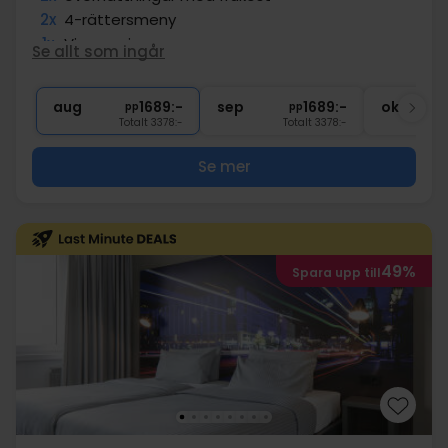
2x
4-rättersmeny
1x
Vinprovning
Se allt som ingår
1x
välkomstdrink
∞
Gratis internet och parkering
aug
1689:-
sep
1689:-
okt
pp
pp
Totalt 3378:-
Totalt 3378:-
Se mer
49%
Spara upp till