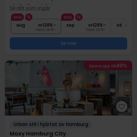
1x
1 välkomstdrink
Se allt som ingår
2x
Gratis internet och parkering
SALE
SALE
1x
kaffe att ta med
aug
1289:-
sep
1289:-
okt
pp
pp
Totalt 2578:-
Totalt 2578:-
Se mer
40%
Spara upp till
Urban stil i hjärtat av Hamburg
Moxy Hamburg City