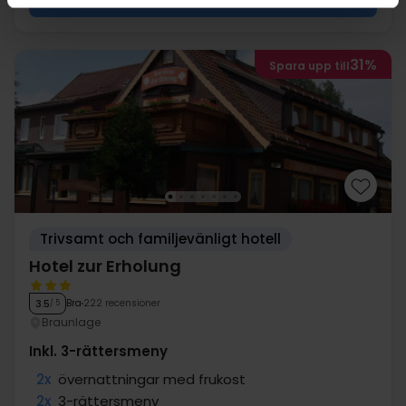
31%
Spara upp till
Trivsamt och familjevänligt hotell
Hotel zur Erholung
Bra
222 recensioner
3.5
/ 5
Braunlage
Inkl. 3-rättersmeny
2x
övernattningar med frukost
2x
3-rättersmeny