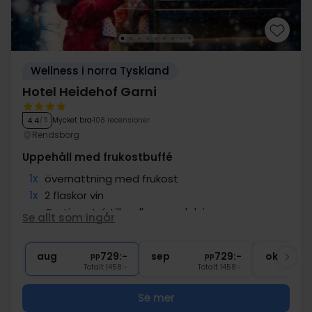
Wellness i norra Tyskland
Hotel Heidehof Garni
Mycket bra
108 recensioner
4.4
/ 5
Rendsborg
Uppehåll med frukostbuffé
1x
övernattning med frukost
1x
2 flaskor vin
∞
Gratis entré till wellnessavdelning
Se allt som ingår
1x
biljard- & bordtennishall användning
1x
1 flaska mineralvatten
aug
729:-
sep
729:-
okt
pp
pp
Totalt 1458:-
Totalt 1458:-
Se mer