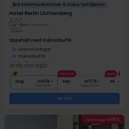
Bra kommunikationer & stora familjerum
Hotel Berlin Lichtenberg
Bra
86 recensioner
3.6
/ 5
Berlin
Uppehåll med frukostbuffé
2x
övernattningar
2x
frukostbuffé
1x
1 välkomstdrink
Se allt som ingår
1x
1 ask choklad
FÅ KVAR
SALE
1x
1 fl. vatten på rummet (att dela)
aug
939:-
sep
1179:-
okt
pp
pp
Totalt 1878:-
Totalt 2358:-
Se mer
15%
Spara upp till