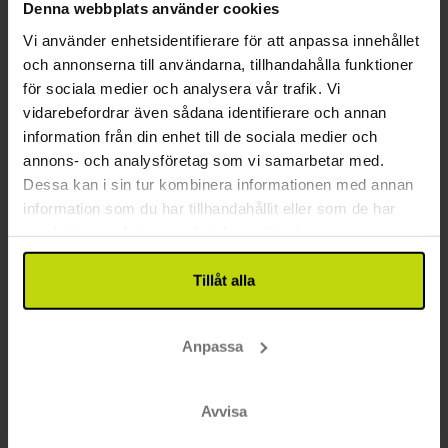
Denna webbplats använder cookies
Vi använder enhetsidentifierare för att anpassa innehållet
och annonserna till användarna, tillhandahålla funktioner
för sociala medier och analysera vår trafik. Vi
vidarebefordrar även sådana identifierare och annan
Billig cityresa till Leipzig
information från din enhet till de sociala medier och
elaya hotel leipzig city center
annons- och analysföretag som vi samarbetar med.
Dessa kan i sin tur kombinera informationen med annan
Mycket bra
20 recensioner
4.1
/ 5
information som du har tillhandahållit eller som de har
Leipzig
samlat in när du har använt deras tjänster.
Uppehåll med frukostbuffé
2x
övernattningar med frukost
Tillåt alla
∞
Gratis kaffe under vistelsen
∞
Sen utcheckning
Se allt som ingår
1x
Glass
Anpassa
SALE
1x
1 välkomstdrink
aug
1129:-
sep
1359:-
okt
pp
pp
Totalt 2258:-
Totalt 2718:-
Avvisa
Se mer