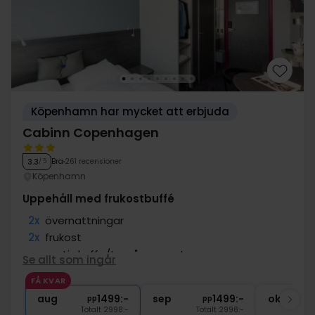
Köpenhamn har mycket att erbjuda
Cabinn Copenhagen
Bra
261 recensioner
3.3
/ 5
Köpenhamn
Uppehåll med frukostbuffé
2x
övernattningar
2x
frukost
∞
gratis kaffe/te på rummet
Se allt som ingår
∞
Gratis internet och parkering
FÅ KVAR
∞
Centralt läge
aug
1499:-
sep
1499:-
okt
pp
pp
Totalt 2998:-
Totalt 2998:-