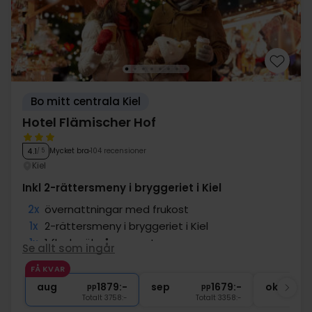
Bo mitt centrala Kiel
Hotel Flämischer Hof
Mycket bra
104 recensioner
4.1
/ 5
Kiel
Inkl 2-rättersmeny i bryggeriet i Kiel
2x
övernattningar med frukost
1x
2-rättersmeny i bryggeriet i Kiel
1x
1 flaska öl på rummet
Se allt som ingår
∞
Drycker ingår under middagen
FÅ KVAR
1x
välkomstdrink
aug
1879:-
sep
1679:-
okt
pp
pp
Totalt 3758:-
Totalt 3358:-