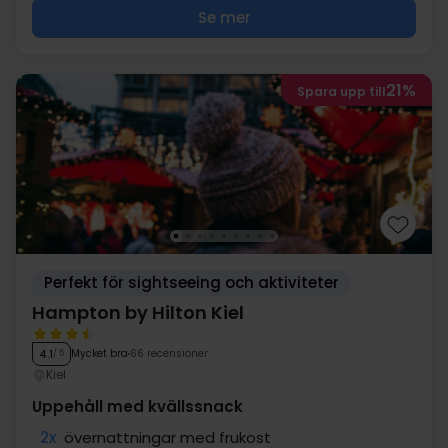
Se mer
21%
Spara upp till
Perfekt för sightseeing och aktiviteter
Hampton by Hilton Kiel
Mycket bra
66 recensioner
4.1
/ 5
Kiel
Uppehåll med kvällssnack
2x
övernattningar med frukost