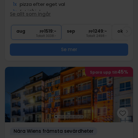
1x
pizza efter eget val
1x
fatöl/läsk
Se allt som ingår
∞
Tillgång till gym
∞
Gratis Wi-Fi
aug
1519:-
sep
1249:-
okt
pp
pp
Totalt 3038:-
Totalt 2498:-
Se mer
45%
Spara upp till
Nära Wiens främsta sevärdheter