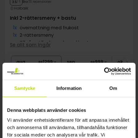
Bra
73 recensioner
3.5
/ 5
Holbæk
Inkl 2-rättersmeny + bastu
1x
övernattning med frukost
1x
2-rättersmeny
∞
Tillgång till relaxavd. med bastu
Se allt som ingår
1x
1 välkomstdrink
∞
Rum med balkong/terrass
aug
1299:-
sep
999:-
okt
pp
pp
Totalt 2598:-
Totalt 1998:-
Se mer
Samtycke
Information
Om
1
Denna webbplats använder cookies
Vi använder enhetsidentifierare för att anpassa innehållet
FAQ
och annonserna till användarna, tillhandahålla funktioner
för sociala medier och analysera vår trafik. Vi