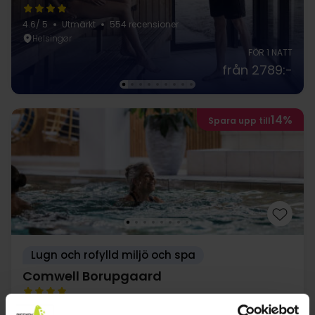
4.6
/ 5
Utmärkt
554 recensioner
Helsingør
FÖR 1 NATT
från 2789:-
14%
Spara upp till
Lugn och rofylld miljö och spa
Comwell Borupgaard
Mycket bra
87 recensioner
4.5
/ 5