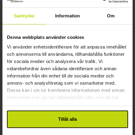
Helsingør
Inkl. 2-rättersmeny
Samtycke
Information
Om
2x
övernattningar
2x
läcker frukostbuffé
2x
2-rättersmeny/buffé
Denna webbplats använder cookies
Se allt som ingår
2x
kaffe att ta med
Vi använder enhetsidentifierare för att anpassa innehållet
FÅ KVAR
FÅ KVAR
2x
Gratis parkering vid hotellet
och annonserna till användarna, tillhandahålla funktioner
aug
2719:-
sep
2719:-
okt
pp
pp
Totalt 5438:-
Totalt 5438:-
för sociala medier och analysera vår trafik. Vi
vidarebefordrar även sådana identifierare och annan
Se mer
information från din enhet till de sociala medier och
annons- och analysföretag som vi samarbetar med.
Dessa kan i sin tur kombinera informationen med annan
1
information som du har tillhandahållit eller som de har
samlat in när du har använt deras tjänster.
FAQ
Tillåt alla
Vilka hotell i Premium Spa & Wellness i