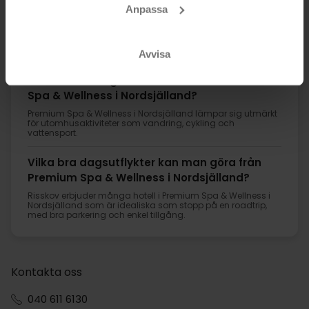
Nordsjälland är bäst för familjer med
Anpassa
begränsad budget?
För att hitta lägenheter i Premium Spa & Wellness i
Nordsjälland kan du använda filtret ”Lägenhet” under Rum.
Avvisa
Vilka barnvänliga aktiviteter finns i Premium
Spa & Wellness i Nordsjälland?
Premium Spa & Wellness i Nordsjälland lämpar sig utmärkt
för utomhusaktiviteter som vandring, cykling och
vattensport.
Vilka bra dagsutflykter kan man göra från
Premium Spa & Wellness i Nordsjälland?
Risskov erbjuder många hotell i Premium Spa & Wellness i
Nordsjälland som är idealiska som stopp på en roadtrip,
med bra parkering och enkel tillgång.
Kontakta oss
040 611 6130