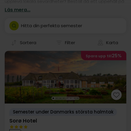
uppleva lokala sevärdheter? Beställ då ett uppehåll på
ett av våra många hotell! Våra hotelluppehåll är
Läs mera...
nämligen garanti för en god kör-själv semester i Sorø.
Hitta din perfekta semester
Sortera
Filter
Karta
25%
Spara upp till
Semester under Danmarks största halmtak
Sorø Hotel