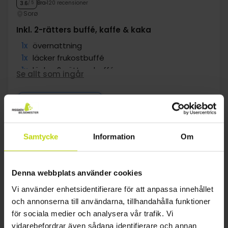
Bra
120 recensioner
3.6
/ 5
Sorø
Inkl. 2-rätters buffé, kaffe & kaka
1x
övernattning
1x
läcker frukostbuffé
1x
läcker 2-rätters buffé
Se allt som ingår
1x
kaffe/te och kaka efter middagen
1x
kaffe att ta med
jan
1019:-
pp
Totalt 2038:-
Se mer
Samtycke
Information
Om
1
Denna webbplats använder cookies
Vi använder enhetsidentifierare för att anpassa innehållet
och annonserna till användarna, tillhandahålla funktioner
FAQ
för sociala medier och analysera vår trafik. Vi
vidarebefordrar även sådana identifierare och annan