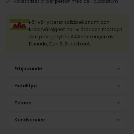
Paketpriset är per person med del i dubbelrum
För vår ytterst solida ekonomi och
kreditvärdighet har vi återigen mottagit
den presigefyllda AAA-rankingen av
Bisnode, Dun & Bradstreet.
Erbjudande
Hotelltyp
Teman
Kundservice