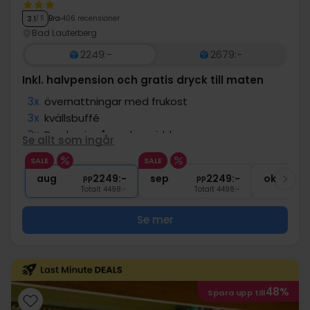
Bra
406 recensioner
3.1
/ 5
Bad Lauterberg
2249:-
2679:-
Inkl. halvpension och gratis dryck till maten
3x
övernattningar med frukost
3x
kvällsbuffé
3x
Drycker ingår under middagen
Se allt som ingår
3x
Gratis entré till wellnessavdelning
SALE
SALE
∞
Slutstädning
aug
2249:-
sep
2249:-
okt
pp
pp
Totalt 4498:-
Totalt 4498:-
Se mer
48%
Spara upp till