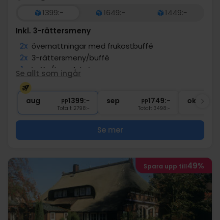
1399:-
1649:-
1449:-
Inkl. 3-rättersmeny
2x
övernattningar med frukostbuffé
2x
3-rättersmeny/buffé
1x
kaffe/te och kaka
Se allt som ingår
1x
1 välkomstdrink
∞
Gratis entré till wellnessavdelning
aug
1399:-
sep
1749:-
okt
pp
pp
Totalt 2798:-
Totalt 3498:-
Se mer
49%
Spara upp till