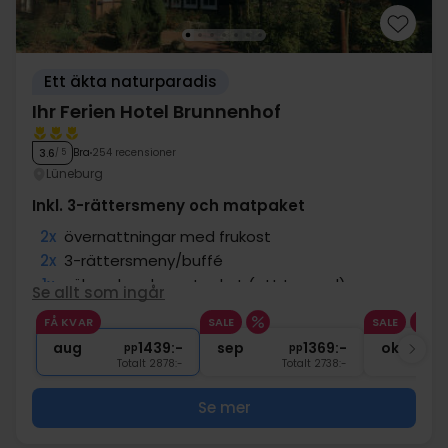
Ett äkta naturparadis
Ihr Ferien Hotel Brunnenhof
Bra
254 recensioner
3.6
/ 5
Lüneburg
Inkl. 3-rättersmeny och matpaket
2x
övernattningar med frukost
2x
3-rättersmeny/buffé
1x
välsmakande matpaket (att ta med)
Se allt som ingår
1x
Wellnesskupong 5 EUR
FÅ KVAR
SALE
SALE
2x
Fri tillgång till bastu och pool
aug
1439:-
sep
1369:-
okt
pp
pp
Totalt 2878:-
Totalt 2738:-
Se mer