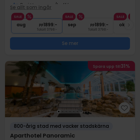
4x
3-rättersmeny/buffé
Se allt som ingår
4x
1 glas vin el. öl till maten
SALE
SALE
SALE
∞
Gratis entré till wellnessavdelning
aug
1899:-
sep
1899:-
okt
pp
pp
Totalt 3798:-
Totalt 3798:-
Se mer
31%
Spara upp till
800-årig stad med vacker stadskärna
Aparthotel Panoramic