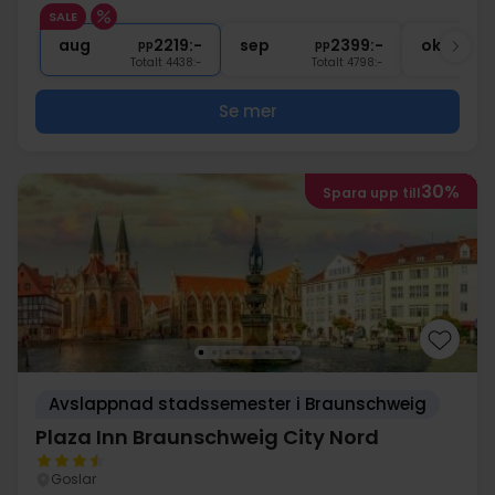
1x
Wellnesskupong 5 EUR
SALE
1x
Gratis cykellån
aug
2219:-
sep
2399:-
okt
pp
pp
Totalt 4438:-
Totalt 4798:-
Se mer
30%
Spara upp till
Avslappnad stadssemester i Braunschweig
Plaza Inn Braunschweig City Nord
Goslar