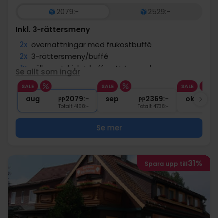
2079:-
2529:-
Inkl. 3-rättersmeny
2x
övernattningar med frukostbuffé
2x
3-rättersmeny/buffé
1x
välkomstdrink + kaffe att ta med
Se allt som ingår
∞
Badrock och tofflor
SALE
SALE
SALE
∞
Gratis entré till wellnessavdelning
aug
2079:-
sep
2369:-
okt
pp
pp
Totalt 4158:-
Totalt 4738:-
Se mer
31%
Spara upp till