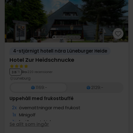
4-stjärnigt hotell nära Lüneburger Heide
Hotel Zur Heidschnucke
Bra
220 recensioner
3.8
/ 5
Lüneburg
1169:-
2129:-
Uppehåll med frukostbuffé
2x
övernattningar med frukost
1x
Minigolf
1x
1 välkomstdrink
Se allt som ingår
∞
Fri tillgång till bastu och pool