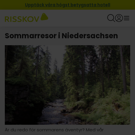
Upptäck våra högst betygsatta hotell
Sommarresor i Niedersachsen
Är du redo för sommarens äventyr? Med vår