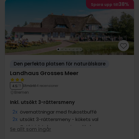
38%
Spara upp till
Den perfekta platsen för naturälskare
Landhaus Grosses Meer
Utmärkt
4 recensioner
4.5
/ 5
Bremen
Inkl. utsökt 3-rättersmeny
2x
övernattningar med frukostbuffé
2x
utsökt 3-rättersmeny - kökets val
∞
Ostfrisisk tekceremoni med kaka
Se allt som ingår
1x
1 välkomstdrink