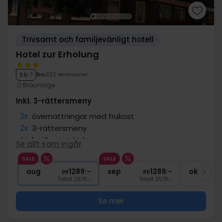
Trivsamt och familjevänligt hotell
Hotel zur Erholung
Bra
222 recensioner
3.5
/ 5
Braunlage
Inkl. 3-rättersmeny
2x
övernattningar med frukost
2x
3-rättersmeny
1x
1 välkomstdrink
Se allt som ingår
2x
Gratis internet och parkering
SALE
SALE
1x
kaffe att ta med
aug
1289:-
sep
1289:-
okt
pp
pp
Totalt 2578:-
Totalt 2578:-
Se mer