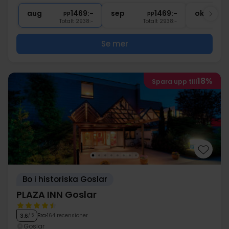
∞
Gratis internet och parkering
aug
1469:-
sep
1469:-
okt
pp
pp
Totalt 2938:-
Totalt 2938:-
Se mer
18%
Spara upp till
Bo i historiska Goslar
PLAZA INN Goslar
Bra
164 recensioner
3.6
/ 5
Goslar