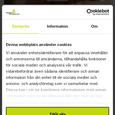
Härliga semester nära Holland
Hotel Zur Linde Heede
Samtycke
Information
Om
Bra
46 recensioner
3.6
/ 5
Bremen
Inkl. 3-rättersmeny
Denna webbplats använder cookies
2x
övernattningar
Vi använder enhetsidentifierare för att anpassa innehållet
2x
frukostbuffé
och annonserna till användarna, tillhandahålla funktioner
2x
3-rättersmeny
för sociala medier och analysera vår trafik. Vi
Se allt som ingår
1x
1 välkomstdrink
vidarebefordrar även sådana identifierare och annan
SALE
SALE
SALE
∞
Gratis parkering
information från din enhet till de sociala medier och
aug
1399:-
sep
1399:-
okt
pp
pp
annons- och analysföretag som vi samarbetar med.
Totalt 2798:-
Totalt 2798:-
Dessa kan i sin tur kombinera informationen med annan
Se mer
information som du har tillhandahållit eller som de har
samlat in när du har använt deras tjänster.
36%
Tillåt alla
Spara upp till