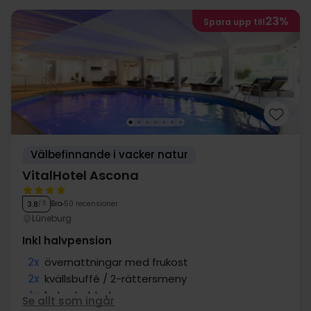
23%
Spara upp till
Välbefinnande i vacker natur
VitalHotel Ascona
Bra
50 recensioner
3.8
/ 5
Lüneburg
Inkl halvpension
2x
övernattningar med frukost
2x
kvällsbuffé / 2-rättersmeny
1x
1 glas bubbel
Se allt som ingår