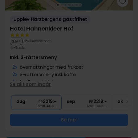
Upplev Harzbergens gästfrihet
Hotel Hahnenkleer Hof
Bra
13 recensioner
3.5
/ 5
Goslar
Inkl. 3-rättersmeny
2x
övernattningar med frukost
2x
3-rättersmeny inkl. kaffe
1x
1 välkomstdrink
Se allt som ingår
2x
Fri tillgång till bastu och pool
2x
Gratis parkering vid hotellet
aug
2219:-
sep
2219:-
okt
pp
pp
Totalt 4438:-
Totalt 4438:-
Se mer