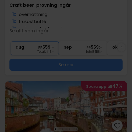
Craft beer-provning ingår
1x
övernattning
1x
frukostbuffé
1x
spännande ölprovning
Se allt som ingår
∞
Gratis parkering
∞
Gratis internet
aug
559:-
sep
559:-
okt
pp
pp
Totalt 1118:-
Totalt 1118:-
Se mer
47%
Spara upp till