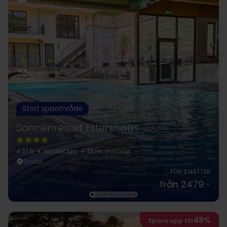
Stort spaområde
Sonnenresort Ettershaus
4.2
/ 5
Mycket bra
13 recensioner
Goslar
FÖR 2 NÄTTER
från 2479:-
48%
Spara upp till