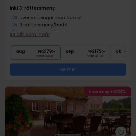
Inkl 3-rättersmeny
2x
övernattningar med frukost
2x
3-rättersmeny/buffé
2x
Uppgradering till deluxe rum
Se allt som ingår
1x
1 fl. vatten på rummet (att dela)
∞
Gratis internet och parkering
aug
2179:-
sep
2179:-
okt
pp
pp
Totalt 4358:-
Totalt 4358:-
Se mer
28%
Spara upp till