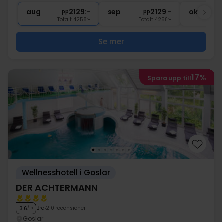
∞
Gratis parkering vid hotellet
aug
2129:-
sep
2129:-
okt
pp
pp
Totalt 4258:-
Totalt 4258:-
Se mer
17%
Spara upp till
Wellnesshotell i Goslar
DER ACHTERMANN
Bra
210 recensioner
3.6
/ 5
Goslar