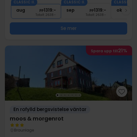
CLASSIC II.
CLASSIC II.
CLASSIC II.
1x
1 välkomstdrink
aug
1319:-
sep
1319:-
okt
pp
pp
Totalt 2638:-
Totalt 2638:-
Se mer
21%
Spara upp till
En rofylld bergsvistelse väntar
moos & morgenrot
Braunlage