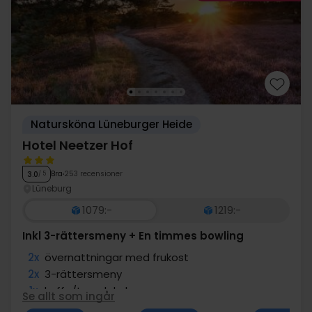
Natursköna Lüneburger Heide
Hotel Neetzer Hof
Bra
253 recensioner
3.0
/ 5
Lüneburg
1079:-
1219:-
Inkl 3-rättersmeny + En timmes bowling
2x
övernattningar med frukost
2x
3-rättersmeny
1x
kaffe/te och kaka
Se allt som ingår
1x
En timmes bowling (Kegelbahn)