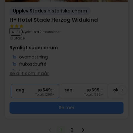
Upplev Stades historiska charm
H+ Hotel Stade Herzog Widukind
Mycket bra
2 recensioner
4.0
/ 5
Stade
Rymligt superiorrum
1x
övernattning
1x
frukostbuffé
1x
Lunchpaket
Se allt som ingår
1x
välkomstdrink i lobbyn
∞
Uppgradering till Superiordubbelrum
aug
649:-
sep
699:-
okt
pp
pp
Totalt 1298:-
Totalt 1398:-
Se mer
1
2