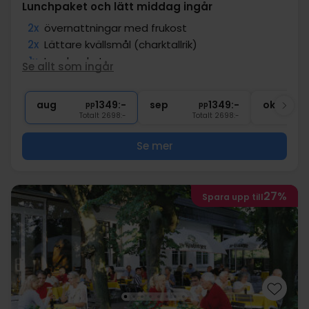
Lunchpaket och lätt middag ingår
2x
övernattningar med frukost
2x
Lättare kvällsmål (charktallrik)
1x
Lunchpaket
Se allt som ingår
1x
Gratis drycker på rummet
∞
Gratis kaffe/te i lobbyn
aug
1349:-
sep
1349:-
okt
pp
pp
Totalt 2698:-
Totalt 2698:-
Se mer
27%
Spara upp till