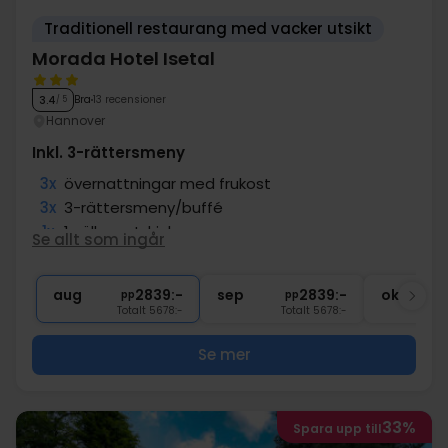
Traditionell restaurang med vacker utsikt
Morada Hotel Isetal
Bra
13 recensioner
3.4
/ 5
Hannover
Inkl. 3-rättersmeny
3x
övernattningar med frukost
3x
3-rättersmeny/buffé
1x
1 välkomstdrink
Se allt som ingår
1x
Utflyktsvoucher
∞
Tillgång till inomhuspool
aug
2839:-
sep
2839:-
okt
pp
pp
Totalt 5678:-
Totalt 5678:-
Se mer
33%
Spara upp till