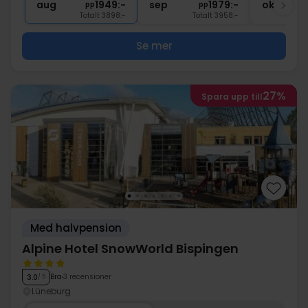
aug
1949:-
sep
1979:-
okt
pp
pp
Totalt 3898:-
Totalt 3958:-
Se mer
27%
Spara upp till
Med halvpension
Alpine Hotel SnowWorld Bispingen
Bra
3 recensioner
3.0
/ 5
Lüneburg