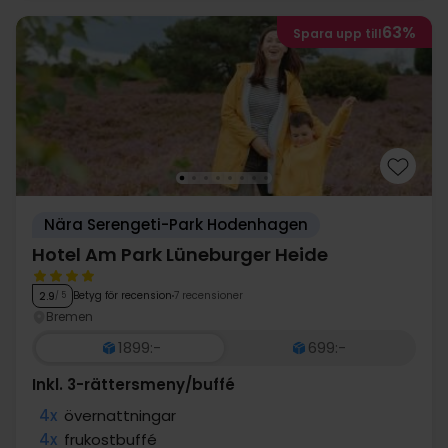
63%
Spara upp till
Nära Serengeti-Park Hodenhagen
Hotel Am Park Lüneburger Heide
Betyg för recension
7 recensioner
2.9
/ 5
Bremen
1899:-
699:-
Inkl. 3-rättersmeny/buffé
4x
övernattningar
4x
frukostbuffé