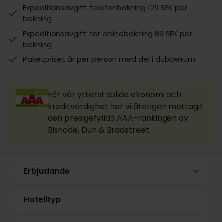
Expeditionsavgift: telefonbokning 129 SEK per
bokning
Expeditionsavgift: för onlinebokning 89 SEK per
bokning
Paketpriset är per person med del i dubbelrum
För vår ytterst solida ekonomi och
kreditvärdighet har vi återigen mottagit
den presigefyllda AAA-rankingen av
Bisnode, Dun & Bradstreet.
Erbjudande
Hotelltyp