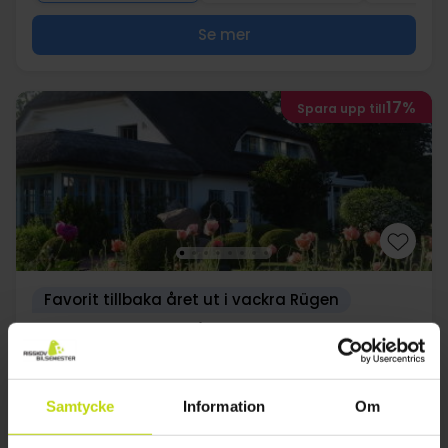
Se mer
17%
Spara upp till
Favorit tillbaka året ut i vackra Rügen
Landhotel Kastanienallee
Mycket bra
108 recensioner
4.1
/ 5
Stralsund
Samtycke
Information
Om
1999:-
1229:-
1449:-