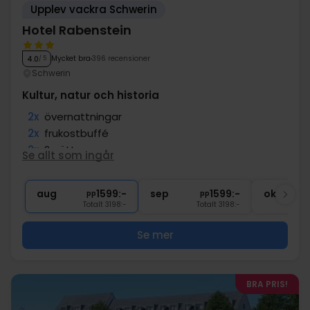
Upplev vackra Schwerin
Hotel Rabenstein
Mycket bra
396 recensioner
4.0
/ 5
Schwerin
Kultur, natur och historia
2x
övernattningar
2x
frukostbuffé
2x
2-rättersmeny
Se allt som ingår
∞
Gratis parkering
∞
Gratis internet
aug
1599:-
sep
1599:-
okt
pp
pp
Totalt 3198:-
Totalt 3198:-
Se mer
BRA PRIS!