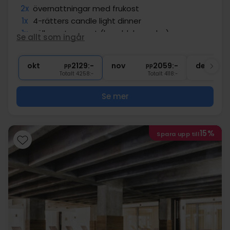
2x
övernattningar med frukost
1x
4-rätters candle light dinner
1x
välkomstpresent (handdukponcho)
Se allt som ingår
2x
Fri tillgång till bastu och pool
2x
Gratis parkering
okt
2129:-
nov
2059:-
dec
pp
pp
Totalt 4258:-
Totalt 4118:-
Se mer
15%
Spara upp till