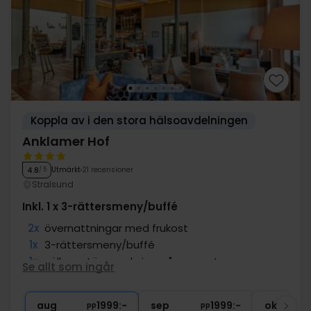
Koppla av i den stora hälsoavdelningen
Anklamer Hof
Utmärkt
21 recensioner
4.8
/ 5
Stralsund
Inkl. 1 x 3-rättersmeny/buffé
2x
övernattningar med frukost
1x
3-rättersmeny/buffé
1x
välkomstöverraskning på rummet
Se allt som ingår
∞
Sen utcheckning
1x
1 välkomstdrink
aug
1999:-
sep
1999:-
okt
pp
pp