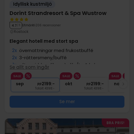
Idyllisk kustmiljö
Dorint Strandresort & Spa Wustrow
Utmärkt
206 recensioner
4.7
/ 5
Rostock
Elegant hotell med stort spa
2x
övernattningar med frukostbuffé
2x
3-rättersmeny/buffé
1x
eftermiddagsfika m.kaffe/te & kaka
Se allt som ingår
∞
Fri tillgång till spaavdelningen
SALE
SALE
SALE
1x
1 välkomstdrink
sep
2199:-
okt
2199:-
nov
pp
pp
Totalt 4398:-
Totalt 4398:-
Se mer
BRA PRIS!