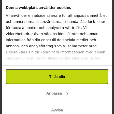
Inkl. halvpension och pool
Denna webbplats använder cookies
2x
övernattningar med frukost
Vi använder enhetsidentifierare för att anpassa innehållet
2x
2-rättersmeny
och annonserna till användarna, tillhandahålla funktioner
2x
Tillgång till inomhuspool
Se allt som ingår
för sociala medier och analysera vår trafik. Vi
∞
Rabatt på parkeringsavgiften
CLASSIC II.
FÅ KVAR
FÅ KVAR
vidarebefordrar även sådana identifierare och annan
∞
Rabatt på bastuanvändning
aug
1999:-
sep
1999:-
okt
pp
pp
information från din enhet till de sociala medier och
Totalt 3998:-
Totalt 3998:-
annons- och analysföretag som vi samarbetar med.
Dessa kan i sin tur kombinera informationen med annan
Se mer
information som du har tillhandahållit eller som de har
samlat in när du har använt deras tjänster.
28%
Spara upp till
Tillåt alla
Anpassa
Avvisa