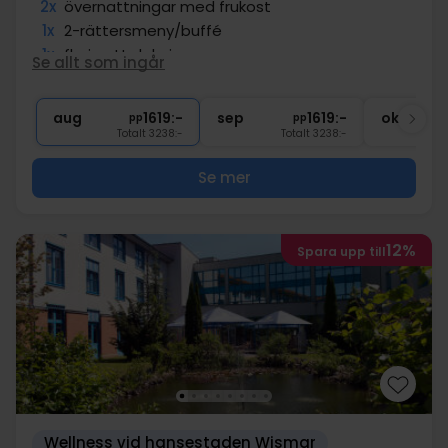
2x
övernattningar med frukost
1x
2-rättersmeny/buffé
1x
fl. vin att dela i rum
Se allt som ingår
1x
1 välkomstdrink
1x
Tillgång till bastu
aug
1619:-
sep
1619:-
okt
pp
pp
Totalt 3238:-
Totalt 3238:-
Se mer
12%
Spara upp till
Wellness vid hansestaden Wismar