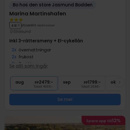
Bo hos den store Jasmund Bodden
Marina Martinshafen
Utmärkt
8 recensioner
4.9
/ 5
Stralsund
Inkl 3-rättersmeny + El-cykellån
2x
övernattningar
2x
frukost
2x
3-rättersmeny
Se allt som ingår
2x
El-cykellån (1 dag)
∞
Gratis parkering och internet
aug
2479:-
sep
1799:-
okt
pp
pp
Totalt 4958:-
Totalt 3598:-
Se mer
12%
Spara upp till