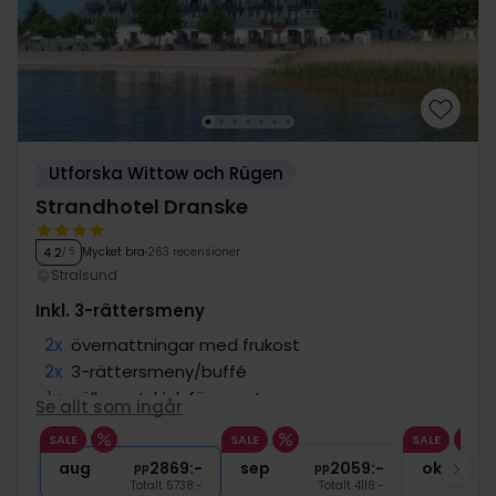
Utforska Wittow och Rügen
Strandhotel Dranske
Mycket bra
263 recensioner
4.2
/ 5
Stralsund
Inkl. 3-rättersmeny
2x
övernattningar med frukost
2x
3-rättersmeny/buffé
1x
välkomstdrink före maten
Se allt som ingår
2x
Tillgång till bastu och gym
SALE
SALE
SALE
1x
1 flaska mineralvatten
aug
2869:-
sep
2059:-
okt
pp
pp
Totalt 5738:-
Totalt 4118:-