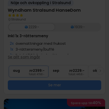
Nöje och avkoppling i Stralsund
Wyndham Stralsund HanseDom
Stralsund
2229:-
1939:-
Inkl 1x 3-rättersmeny
2x
övernattningar med frukost
1x
3-rättersmeny/buffé
1x
Entré till Erlebninsbad Hansedom
Se allt som ingår
2x
Gratis parkering vid hotellet
2x
10% rabatt i restaurangen
aug
2399:-
sep
2229:-
okt
pp
pp
Totalt 4798:-
Totalt 4458:-
Se mer
40%
Spara upp till