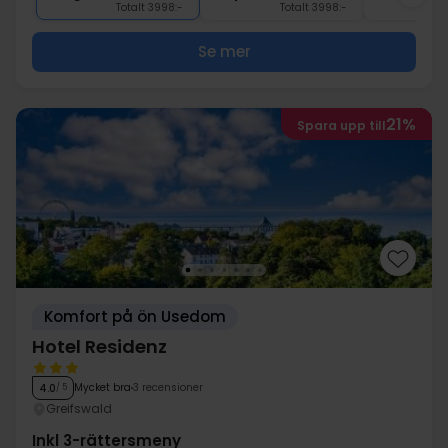
Totalt 3998:-
Totalt 3998:-
Se mer
21%
Spara upp till
Komfort på ön Usedom
Hotel Residenz
Mycket bra
3 recensioner
4.0
/ 5
Greifswald
Inkl 3-rättersmeny