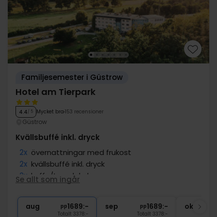
Familjesemester i Güstrow
Hotel am Tierpark
Mycket bra
153 recensioner
4.4
/ 5
Güstrow
Kvällsbuffé inkl. dryck
2x
övernattningar med frukost
2x
kvällsbuffé inkl. dryck
2x
kaffe/te och kaka
Se allt som ingår
1x
Tillgång till bastu
∞
Rabatt inträde Wildpark
aug
1689:-
sep
1689:-
okt
pp
pp
Totalt 3378:-
Totalt 3378:-