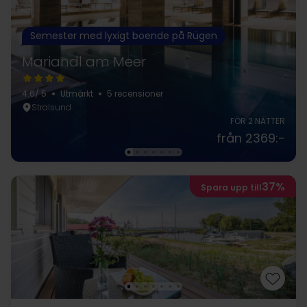
Semester med lyxigt boende på Rügen
Mariandl am Meer
4.6
/ 5
Utmärkt
5 recensioner
Stralsund
FÖR 2 NÄTTER
från 2369:-
37%
Spara upp till