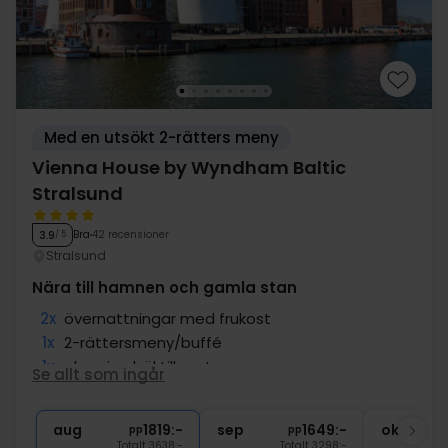
Med en utsökt 2-rätters meny
Vienna House by Wyndham Baltic
Stralsund
Bra
42 recensioner
3.9
/ 5
Stralsund
Nära till hamnen och gamla stan
2x
övernattningar med frukost
1x
2-rättersmeny/buffé
1x
glas vin el. öl till maten
Se allt som ingår
1x
Tillgång till bastu
∞
Tillgång till gym
aug
1819:-
sep
1649:-
okt
pp
pp
Totalt 3638:-
Totalt 3298:-