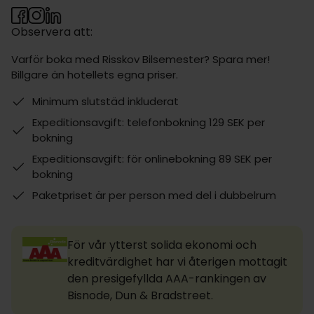
Observera att:
Varför boka med Risskov Bilsemester? Spara mer!
Billgare än hotellets egna priser.
Minimum slutstäd inkluderat
Expeditionsavgift: telefonbokning 129 SEK per
bokning
Expeditionsavgift: för onlinebokning 89 SEK per
bokning
Paketpriset är per person med del i dubbelrum
För vår ytterst solida ekonomi och
kreditvärdighet har vi återigen mottagit
den presigefyllda AAA-rankingen av
Bisnode, Dun & Bradstreet.