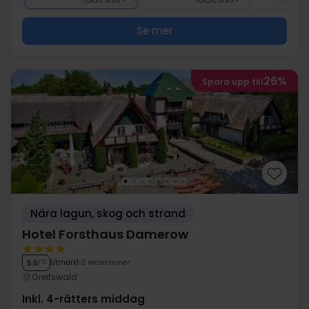
Totalt 4198:-
Totalt 3198:-
Se mer
26%
Spara upp till
Nära lagun, skog och strand
Hotel Forsthaus Damerow
Utmärkt
2 recensioner
5.0
/ 5
Greifswald
Inkl. 4-rätters middag