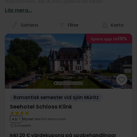
Vorpommern, där du kan uppleva de lokala
sevärdheterna? Övernatta då på ett av våra många
Läs mera...
hotell! Våra hotellvistelser är nämligen en garanti för en
fantastisk kör-själv semester i Mecklenburg-
Sortera
Filter
Karta
Vorpommern.
19%
Spara upp till
Romantisk semester vid sjön Müritz
Seehotel Schloss Klink
Mycket bra
364 recensioner
4.5
/ 5
Schwerin
Inkl 20 € värdekupong på spabehandlingar