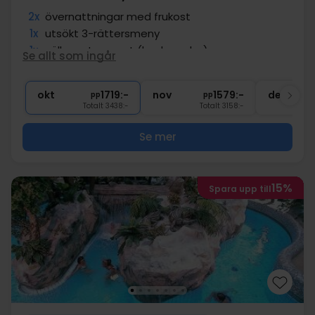
2x
övernattningar med frukost
1x
utsökt 3-rättersmeny
1x
välkomstpresent (badponcho)
Se allt som ingår
2x
Tillgång till bastu
∞
Gratis parkering
okt
1719:-
nov
1579:-
dec
pp
pp
Totalt 3438:-
Totalt 3158:-
Se mer
15%
Spara upp till