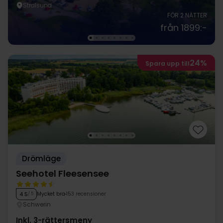
Stralsund
FÖR 2 NÄTTER
från 1899:-
24%
Spara upp till
Drömläge
Seehotel Fleesensee
Mycket bra
153 recensioner
4.5
/ 5
Schwerin
Inkl. 3-rättersmeny