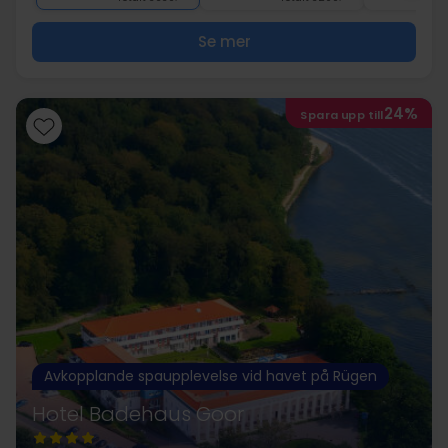
Se mer
24%
Spara upp till
Avkopplande spaupplevelse vid havet på Rügen
Hotel Badehaus Goor