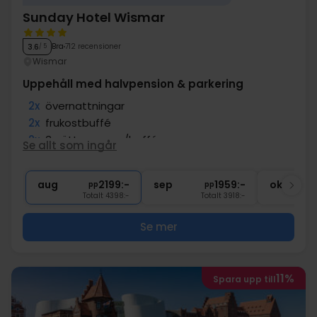
Sunday Hotel Wismar
Bra
712 recensioner
3.6
/ 5
Wismar
Uppehåll med halvpension & parkering
2x
övernattningar
2x
frukostbuffé
2x
3-rättersmeny/buffé
Se allt som ingår
∞
Fri tillgång till bastu och pool
∞
Gratis parkering vid hotellet
aug
2199:-
sep
1959:-
okt
pp
pp
Totalt 4398:-
Totalt 3918:-
Se mer
11%
Spara upp till