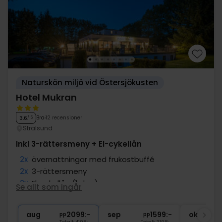
Naturskön miljö vid Östersjökusten
Hotel Mukran
Bra
12 recensioner
3.6
/ 5
Stralsund
Inkl 3-rättersmeny + El-cykellån
2x
övernattningar med frukostbuffé
2x
3-rättersmeny
2x
El-cykellån (1 dag)
Se allt som ingår
1x
kaffe/te på rummet
∞
Gratis parkering och internet
aug
2099:-
sep
1599:-
okt
pp
pp