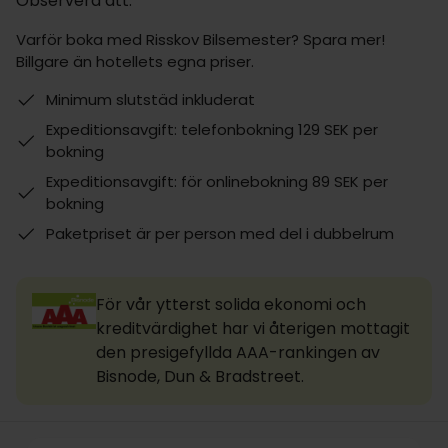
Observera att:
Varför boka med Risskov Bilsemester? Spara mer!
Billgare än hotellets egna priser.
Minimum slutstäd inkluderat
Expeditionsavgift: telefonbokning 129 SEK per
bokning
Expeditionsavgift: för onlinebokning 89 SEK per
bokning
Paketpriset är per person med del i dubbelrum
För vår ytterst solida ekonomi och
kreditvärdighet har vi återigen mottagit
den presigefyllda AAA-rankingen av
Bisnode, Dun & Bradstreet.