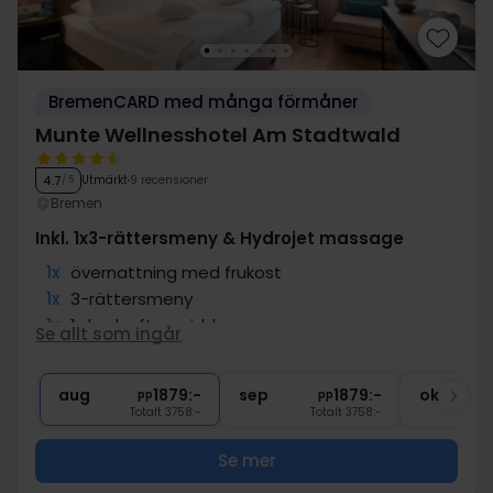
BremenCARD med många förmåner
Munte Wellnesshotel Am Stadtwald
Utmärkt
9 recensioner
4.7
/ 5
Bremen
Inkl. 1x3-rättersmeny & Hydrojet massage
1x
övernattning med frukost
1x
3-rättersmeny
1x
1 dryck efter middagen
Se allt som ingår
∞
Tillgång till wellness och gym
1x
Hydrojet massage
aug
1879:-
sep
1879:-
okt
pp
pp
Totalt 3758:-
Totalt 3758:-
Se mer