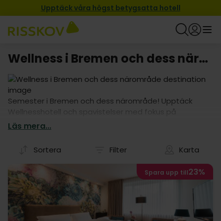
Upptäck våra högst betygsatta hotell
Wellness i Bremen och dess närområde
Semester i Bremen och dess närområde! Upptäck
Wellnesshotell och spavistelser med fokus på
avkoppling, bastu, pool och lugna omgivningar –
Läs mera...
perfekta pauser från vardagen.
Sortera
Filter
Karta
23%
Spara upp till