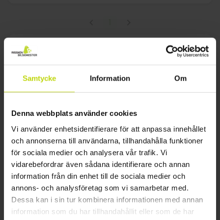
1
FAQ
Samtycke
Information
Om
Vilka hotell i Wellness i Bremen och dess
närområde erbjuder måltider eller
halvpension?
Denna webbplats använder cookies
Ja, Risskov erbjuder många hotell i Wellness i Bremen och
dess närområde med familjerum som är utformade för
Vi använder enhetsidentifierare för att anpassa innehållet
komfort och utrymme för hela familjen.
och annonserna till användarna, tillhandahålla funktioner
Finns det tillgänglighetsanpassade hotell
för sociala medier och analysera vår trafik. Vi
eller attraktioner i Wellness i Bremen och
vidarebefordrar även sådana identifierare och annan
dess närområde?
information från din enhet till de sociala medier och
Risskov erbjuder ett urval av budgetvänliga hotell i Wellness
annons- och analysföretag som vi samarbetar med.
i Bremen och dess närområde, ofta med halvpension
Dessa kan i sin tur kombinera informationen med annan
inkluderad för extra värde.
information som du har tillhandahållit eller som de har