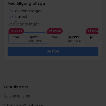
Med tillgång till spa
2x
övernattningar
2x
frukost
2x
2-rättersmeny
Se allt som ingår
1x
4 timmars tillgång till spa
FÅ KVAR
FÅ KVAR
FÅ KVAR
1x
Välkommen mousserande vin
nov
2199:-
dec
2199:-
jan
pp
pp
Totalt 4398:-
Totalt 4398:-
Se mer
1
Kontakta oss
040 611 6130
kontakt@risskov.se