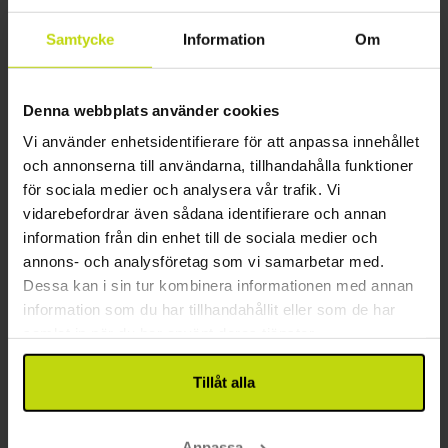
Samtycke
Information
Om
Denna webbplats använder cookies
Vi använder enhetsidentifierare för att anpassa innehållet
och annonserna till användarna, tillhandahålla funktioner
Aktiv semester i Bayern
för sociala medier och analysera vår trafik. Vi
Hotel Rösslwirt
vidarebefordrar även sådana identifierare och annan
information från din enhet till de sociala medier och
Bra
28 recensioner
3.9
/ 5
annons- och analysföretag som vi samarbetar med.
Regensburg
Dessa kan i sin tur kombinera informationen med annan
Inkl 4-rättersmeny
information som du har tillhandahållit eller som de har
1x
övernattning med frukost
samlat in när du har använt deras tjänster.
1x
4-rättersmeny
1x
välsmakande matpaket (att ta med)
Tillåt alla
Se allt som ingår
1x
1 välkomstdrink
1x
inträde till termalbad
aug
799:-
sep
799:-
okt
pp
pp
Anpassa