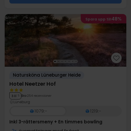
48%
Spara upp till
Natursköna Lüneburger Heide
Hotel Neetzer Hof
Bra
254 recensioner
3.0
/ 5
Lüneburg
1079:-
1219:-
Inkl 3-rättersmeny + En timmes bowling
2x
övernattningar med frukost