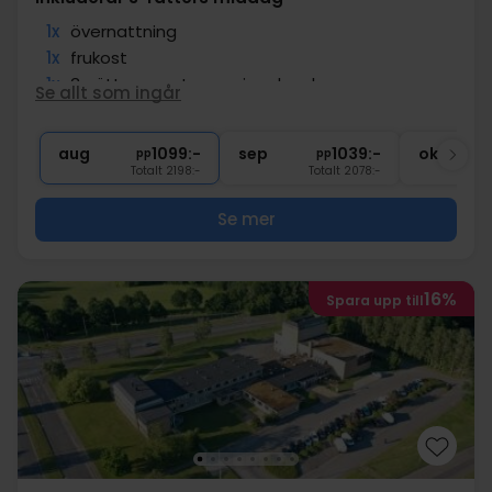
1x
övernattning
1x
frukost
1x
3-rätters gastronomiupplevelse
Se allt som ingår
∞
Gratis parkering och internet
∞
Bra läge
aug
1099:-
sep
1039:-
okt
pp
pp
Totalt 2198:-
Totalt 2078:-
Se mer
16%
Spara upp till