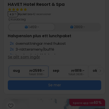
HAVET Hotel Resort & Spa
Mycket bra
42 recensioner
4.3
/ 5
Kolobrzeg
1469:-
2869:-
Halvpension plus ett lunchpaket
2x
övernattningar med frukost
2x
3-rättersmeny/buffé
1x
Lunchpaket inkl. 1 dryck
Se allt som ingår
1x
Kaffe och kaka
1x
1 välkomstdrink
aug
2599:-
sep
1819:-
okt
pp
pp
Totalt 5198:-
Totalt 3638:-
Se mer
40%
Spara upp till