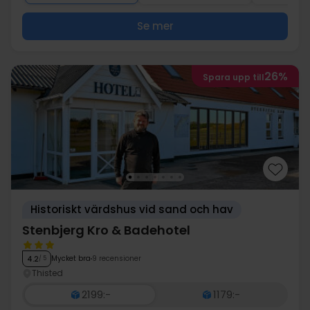
Se mer
26%
Spara upp till
Historiskt värdshus vid sand och hav
Stenbjerg Kro & Badehotel
Mycket bra
9 recensioner
4.2
/ 5
Thisted
2199:-
1179:-