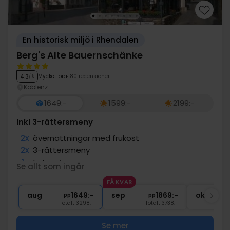
En historisk miljö i Rhendalen
Berg's Alte Bauernschänke
Mycket bra
180 recensioner
4.3
/ 5
Koblenz
1649:-
1599:-
2199:-
Inkl 3-rättersmeny
2x
övernattningar med frukost
2x
3-rättersmeny
1x
1 glas vin
Se allt som ingår
1x
Tillgång till bastu
FÅ KVAR
∞
Gratis internet och parkering
aug
1649:-
sep
1869:-
okt
pp
pp
Totalt 3298:-
Totalt 3738:-
Se mer