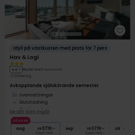
Idyll på västkusten med plats för 7 pers
Hav & Logi
Mycket bra
13 recensioner
4.4
/ 5
Göteborg
Avkopplande självkörande semester
2x
övernattningar
∞
Slutstädning
∞
Gratis parkering
Se allt som ingår
∞
Gångavstånd till stranden
FÅ KVAR
∞
Gratis internet
aug
3719:-
sep
3719:-
okt
pp
pp
Totalt 7438:-
Totalt 7438:-