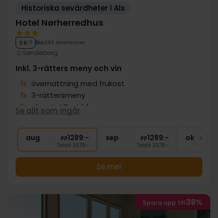
Historiska sevärdheter i Als
Hotel Nørherredhus
Bra
363 recensioner
3.9
/ 5
Sønderborg
Inkl. 3-rätters meny och vin
1x
övernattning med frukost
1x
3-rättersmeny
2x
glas vin till middag
Se allt som ingår
1x
gratis kaffe/te efter middagen
∞
Gratis parkering
aug
1289:-
sep
1289:-
okt
pp
pp
Totalt 2578:-
Totalt 2578:-
Se mer
38%
Spara upp till