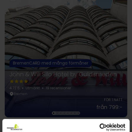
BremenCARD med många förmåner
John & Will Silo Hotel by Guldsmeden
4.7
/ 5
Utmärkt
19 recensioner
Bremen
FÖR 1 NATT
från 799:-
42%
Spara upp till