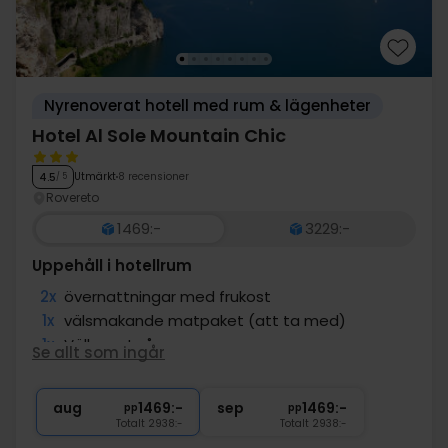
Nyrenoverat hotell med rum & lägenheter
Hotel Al Sole Mountain Chic
Utmärkt
8 recensioner
4.5
/ 5
Rovereto
1469:-
3229:-
Uppehåll i hotellrum
2x
övernattningar med frukost
1x
välsmakande matpaket (att ta med)
1x
Välkomstgåva
Se allt som ingår
∞
Trentino gästkort
∞
Gratis parkering
aug
1469:-
sep
1469:-
pp
pp
Totalt 2938:-
Totalt 2938:-