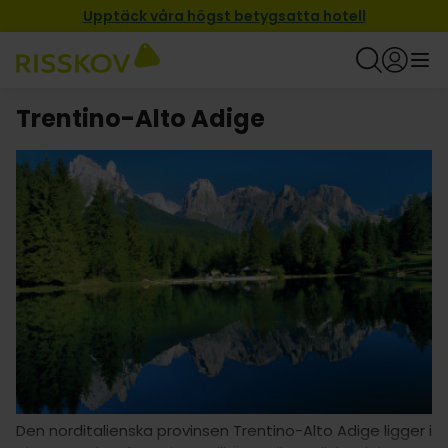
Upptäck våra högst betygsatta hotell
Trentino-Alto Adige
Den norditalienska provinsen Trentino-Alto Adige ligger i