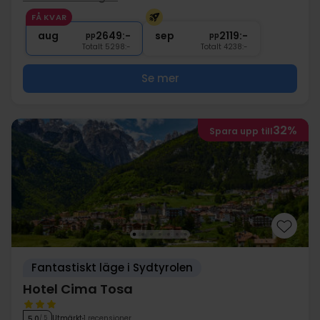
∞
Gratis entré till wellnessavdelning
FÅ KVAR
1x
1 välkomstdrink
aug
2649:-
sep
2119:-
pp
pp
Totalt 5298:-
Totalt 4238:-
Se mer
32%
Spara upp till
Fantastiskt läge i Sydtyrolen
Hotel Cima Tosa
Utmärkt
1 recensioner
5.0
/ 5