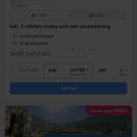
Trento
1759:-
1249:-
Inkl. 3-rätters meny och sen utcheckning
3x
övernattningar
3x
frukostbuffé
3x
3-rättersmeny med salladsbuffé
Se allt som ingår
∞
Sen utcheckning
∞
Gratis parkering
aug
Slutsåld
sep
1759:-
okt
1759:
pp
pp
Totalt 3518:-
Totalt 3518
Se mer
12%
Spara upp till