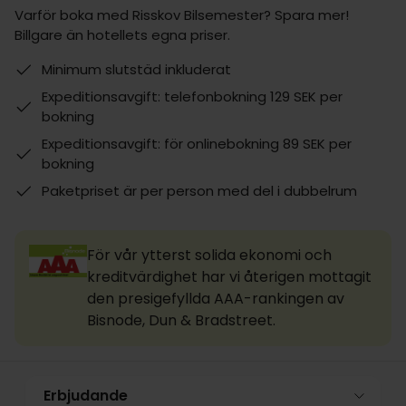
Varför boka med Risskov Bilsemester? Spara mer!
Billgare än hotellets egna priser.
Minimum slutstäd inkluderat
Expeditionsavgift: telefonbokning 129 SEK per
bokning
Expeditionsavgift: för onlinebokning 89 SEK per
bokning
Paketpriset är per person med del i dubbelrum
För vår ytterst solida ekonomi och
kreditvärdighet har vi återigen mottagit
den presigefyllda AAA-rankingen av
Bisnode, Dun & Bradstreet.
Erbjudande