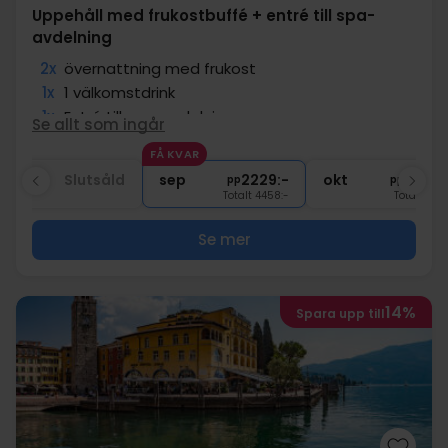
Uppehåll med frukostbuffé + entré till spa-
avdelning
2x
övernattning med frukost
1x
1 välkomstdrink
1x
Entré till spa-avdelning
Se allt som ingår
1x
Gratis cykellån
FÅ KVAR
2x
Gratis parkering
aug
Slutsåld
sep
2229:-
okt
2059:
pp
pp
Totalt 4458:-
Totalt 4118
Se mer
14%
Spara upp till