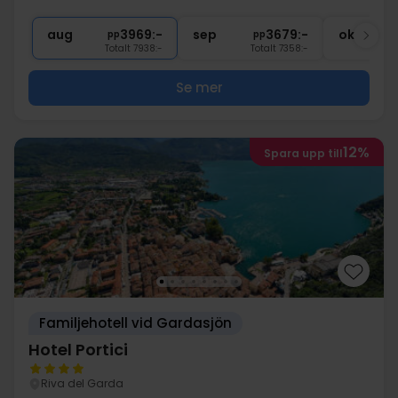
∞
Gratis Wi-Fi
aug
3969:-
sep
3679:-
okt
pp
pp
Totalt 7938:-
Totalt 7358:-
Se mer
12%
Spara upp till
Familjehotell vid Gardasjön
Hotel Portici
Riva del Garda