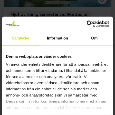
Njut av härlig semester vid Gardasjön
Hotel Sole
Mycket bra
38 recensioner
4.5
/ 5
Samtycke
Information
Om
Riva del Garda
Inkl 3-rättersmeny
2x
övernattningar med frukost
Denna webbplats använder cookies
2x
3-rättersmeny
Vi använder enhetsidentifierare för att anpassa innehållet
1x
Gratis cykellån
Se allt som ingår
och annonserna till användarna, tillhandahålla funktioner
1x
1 välkomstdrink
FÅ KVAR
för sociala medier och analysera vår trafik. Vi
1x
Free entry to the rooftop terrace
aug
Slutsåld
sep
2199:-
okt
1899:
vidarebefordrar även sådana identifierare och annan
pp
pp
Totalt 4398:-
Totalt 3798:
information från din enhet till de sociala medier och
annons- och analysföretag som vi samarbetar med.
Se mer
Dessa kan i sin tur kombinera informationen med annan
information som du har tillhandahållit eller som de har
samlat in när du har använt deras tjänster.