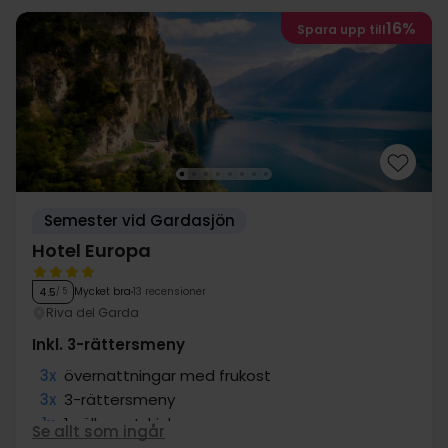
16%
Spara upp till
Semester vid Gardasjön
Hotel Europa
Mycket bra
13 recensioner
4.5
/ 5
Riva del Garda
Inkl. 3-rättersmeny
3x
övernattningar med frukost
3x
3-rättersmeny
1x
1 välkomstdrink
Se allt som ingår
1x
Fri entré till takterrassen