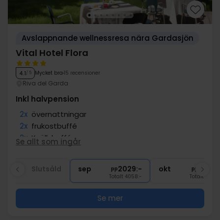
Avslappnande wellnessresa nära Gardasjön
Vital Hotel Flora
Mycket bra
15 recensioner
4.1
/ 5
Riva del Garda
Inkl halvpension
2x
övernattningar
2x
frukostbuffé
2x
Kvällsbuffé
Se allt som ingår
1x
1 välkomstdrink
∞
Gratis Wi-Fi
aug
Slutsåld
sep
2029:-
okt
2029:
pp
pp
Totalt 4058:-
Totalt 4058:
Se mer