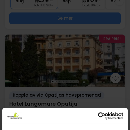
aug
4399:-
sep
4339:-
okt
pp
pp
Totalt 8798:-
Totalt 8678:-
Se mer
BRA PRIS!
Koppla av vid Opatijas havspromenad
Hotel Lungomare Opatija
Opatija
1899:-
1669:-