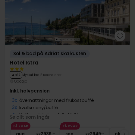
Sol & bad på Adriatiska kusten
Hotel Istra
Mycket bra
2 recensioner
4.0
/ 5
Opatija
Inkl. halvpension
3x
övernattningar med frukostbuffé
3x
kvällsmeny/buffé
1x
Kaffe och kaka på Café Strauss
Se allt som ingår
3x
Drycker ingår under middagen
FÅ KVAR
FÅ KVAR
∞
Tillgång till pool
aug
2939:-
sep
2949:-
okt
pp
pp