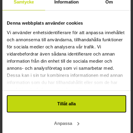
Samtycke
Information
Om
Uppehåll med frukostbuffé
4x
övernattningar
4x
frukostbuffé
Denna webbplats använder cookies
1x
Kaffe och kaka i Café Strauss
Se allt som ingår
Vi använder enhetsidentifierare för att anpassa innehållet
4x
Tillgång till inomhuspool
FÅ KVAR
FÅ KVAR
och annonserna till användarna, tillhandahålla funktioner
4x
Precis vid havet
aug
4619:-
sep
2939:-
okt
för sociala medier och analysera vår trafik. Vi
pp
pp
Totalt 9238:-
Totalt 5878:-
vidarebefordrar även sådana identifierare och annan
information från din enhet till de sociala medier och
Se mer
annons- och analysföretag som vi samarbetar med.
Dessa kan i sin tur kombinera informationen med annan
information som du har tillhandahållit eller som de har
14%
Spara upp till
samlat in när du har använt deras tjänster.
Tillåt alla
Anpassa