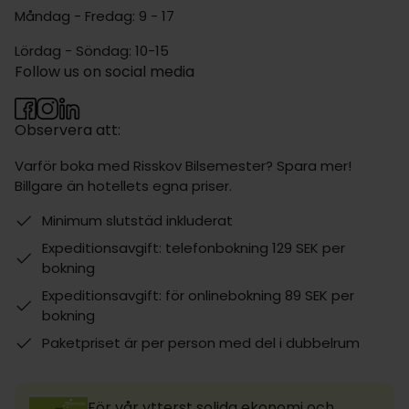
Måndag - Fredag: 9 - 17
Lördag - Söndag: 10-15
Follow us on social media
Observera att:
Varför boka med Risskov Bilsemester? Spara mer!
Billgare än hotellets egna priser.
Minimum slutstäd inkluderat
Expeditionsavgift: telefonbokning 129 SEK per
bokning
Expeditionsavgift: för onlinebokning 89 SEK per
bokning
Paketpriset är per person med del i dubbelrum
För vår ytterst solida ekonomi och