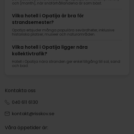
och [month], när snöförhållandena är som bäst.
Vilka hotell i Opatija är bra för
strandsemester?
Opatija erbjuder många populära sevärdheter, inklusive
historiska platser, museer och naturområden.
Vilka hotell i Opatija ligger nära
kollektivtrafik?
Hotell i Opatija nära stranden ger enkel tillgång till sol, sand
och bad.
Kontakta oss
040 611 6130
kontakt@risskov.se
Våra öppetider är: