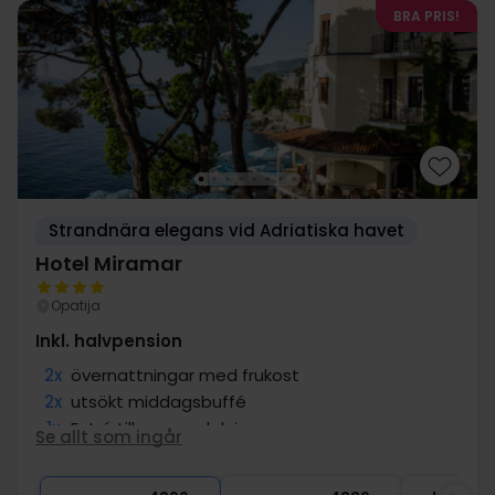
BRA PRIS!
Strandnära elegans vid Adriatiska havet
Hotel Miramar
Opatija
Inkl. halvpension
2x
övernattningar med frukost
2x
utsökt middagsbuffé
1x
Entré till spa-avdelning
Se allt som ingår
1x
1 välkomstdrink
1x
Guidad stadsvandring