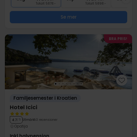
Totalt 5878:-
Totalt 5898:-
Se mer
BRA PRIS!
Familjesemester i Kroatien
Hotel Icici
Utmärkt
3 recensioner
4.7
/ 5
Opatija
Inkl halvpension