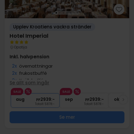
Upplev Kroatiens vackra stränder
Hotel Imperial
Opatija
Inkl. halvpension
2x
övernattningar
2x
frukostbuffé
2x
Kvällsbuffé
Se allt som ingår
1x
Kaffe och kaka i Café Strauss
SALE
SALE
∞
Gratis internet
aug
2939:-
sep
2939:-
okt
pp
pp
Totalt 5878:-
Totalt 5878:-
Se mer