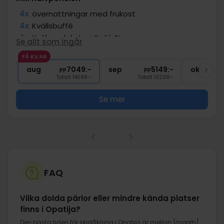
4x
övernattningar med frukost
4x
Kvällsbuffé
1x
Kaffe och kaka i Café Strauss
Se allt som ingår
∞
Drycker ingår under middagen
FÅ KVAR
∞
Tillgång till pool
aug
7049:-
sep
5149:-
okt
pp
pp
Totalt 14098:-
Totalt 10298:-
Se mer
1
FAQ
Vilka dolda pärlor eller mindre kända platser
finns i Opatija?
Den bästa tiden för skidåkning i Opatija är mellan [month]