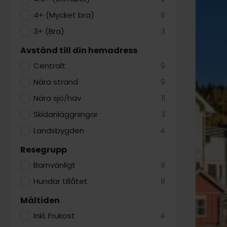
4+ (Mycket bra)
6
3+ (Bra)
3
Avstånd till din hemadress
Centralt
9
Nära strand
9
Nära sjö/hav
11
Skidanläggningar
3
Landsbygden
4
Resegrupp
Barnvänligt
9
Hundar tillåtet
8
Måltiden
Inkl. Frukost
4