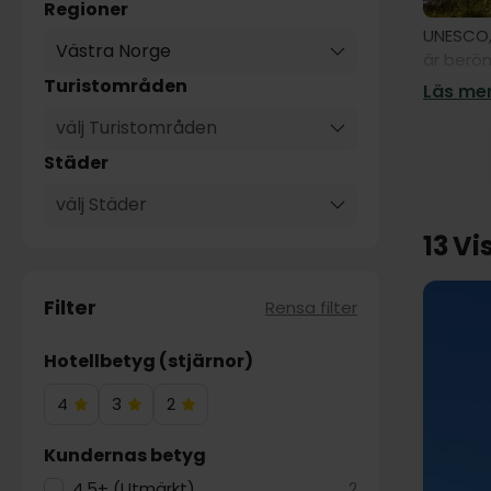
Regioner
UNESCO,
Västra Norge
är beröm
senaste 
Turistområden
Läs mer
Åk till 
välj Turistområden
Lysefjor
Städer
skryta 
välj Städer
I norr h
och Roms
13 Vi
hansest
trähus.
Filter
Rensa filter
En kryss
Nærøyfjo
Hotellbetyg (stjärnor)
eller Næ
utforska
4
3
2
4
3
2
kan välj
Hotelstjärnor
Hotelstjärnor
Hotelstjärnor
Kundernas betyg
4.5+ (Utmärkt)
2