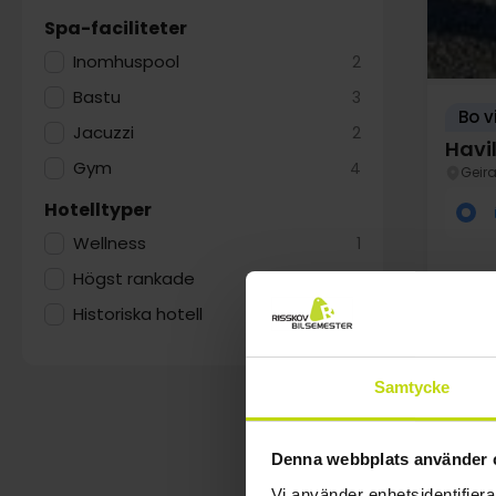
Spa-faciliteter
Inomhuspool
2
Bastu
3
Bo v
Jacuzzi
2
Havi
Gym
4
Geir
Hotelltyper
Wellness
1
Högst rankade
8
Historiska hotell
1
Samtycke
au
Denna webbplats använder 
Vi använder enhetsidentifierar