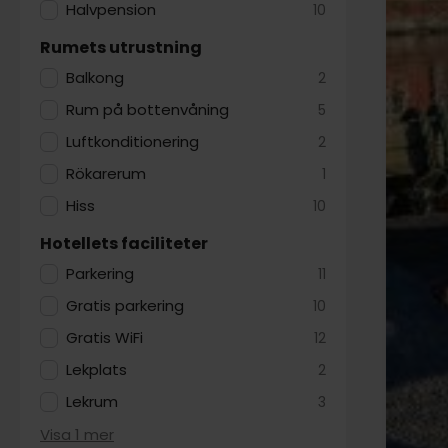
Halvpension
10
Rumets utrustning
Balkong
2
Rum på bottenvåning
5
Luftkonditionering
2
Rökarerum
1
Hiss
10
Hotellets faciliteter
Parkering
11
Gratis parkering
10
Gratis WiFi
12
Lekplats
2
Lekrum
3
Visa 1 mer