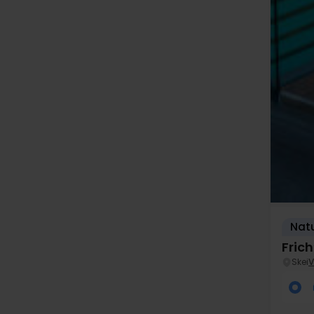
Natu
Fric
Skei
V