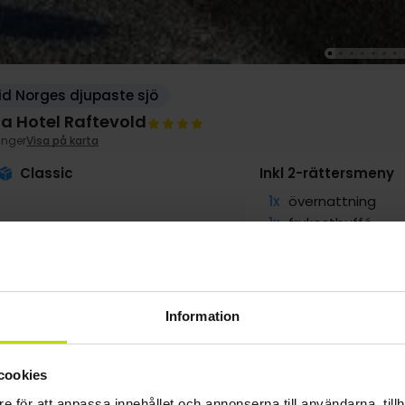
id Norges djupaste sjö
la Hotel Raftevold
anger
Visa på karta
Classic
Inkl 2-rättersmeny
1x
övernattning
1x
frukostbuffé
1x
utsökt 2-rätters
∞
Gratis parkering v
1x
Riktigt vid sjön
Information
g
1029:-
sep
1029:-
okt
Slutsåld
pp
pp
cookies
Totalt 2058:-
Totalt 2058:-
e för att anpassa innehållet och annonserna till användarna, tillh