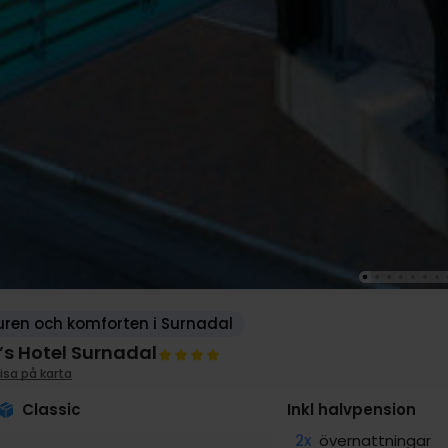
ren och komforten i Surnadal
h’s Hotel Surnadal
isa på karta
Classic
Inkl halvpension
2x
övernattningar