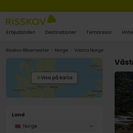
Erbjudanden
Destinationer
Temaresor
Hote
Risskov Bilsemester
Norge
Västra Norge
Väst
Visa på karta
Land
Norge