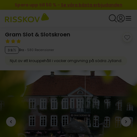
Spara upp till 50 %
-
Se våra bästa erbjudanden
Gram Slot & Slotskroen
Bra
580 Recensioner
3.9
/5
Njut av ett krouppehåll i vacker omgivning på södra Jylland.