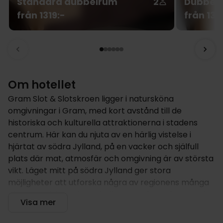
Standard dubbelrum
2
Dubbelr
från 1319:-
från 131
Om hotellet
Gram Slot & Slotskroen ligger i natursköna
omgivningar i Gram, med kort avstånd till de
historiska och kulturella attraktionerna i stadens
centrum. Här kan du njuta av en härlig vistelse i
hjärtat av södra Jylland, på en vacker och själfull
plats där mat, atmosfär och omgivning är av största
vikt. Läget mitt på södra Jylland ger stora
möjligheter att utforska några av regionens många
platser, städer och sevärdheter, och med ett mysigt
Visa mer
rum har du alltid en trevlig och bekväm bas att
återvända till efter dagens äventyr.