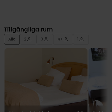
Tillgängliga rum
Alla
2
3
4+
1