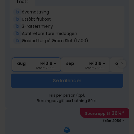
1 natt
1x
övernattning
1x
utsökt frukost
1x
3-rättersmeny
1x
Aptitretare före middagen
1x
Guidad tur på Gram Slot (17:00)
aug
1319:-
sep
1319:-
okt
pp
pp
Totalt 2638:-
Totalt 2638:-
Se kalender
Pris per person (pp).
Bokningsavgift per bokning 89 kr.
36%
*
Spara upp till
från 2059:-