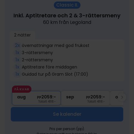
Classic II.
Inkl. Aptitretare och 2 & 3-rättersmeny
60 km från Legoland
2 nätter
2x
övernattningar med god frukost
1x
3-rättersmeny
1x
2-rättersmeny
1x
Aptitretare före middagen
1x
Guidad tur på Gram Slot (17:00)
FÅ KVAR
aug
2059:-
sep
2059:-
okt
pp
pp
Totalt 4118:-
Totalt 4118:-
Se kalender
Pris per person (pp).