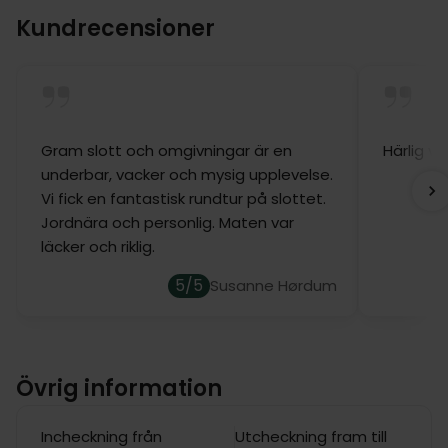
Kundrecensioner
Gram slott och omgivningar är en
Härlig v
underbar, vacker och mysig upplevelse.
Vi fick en fantastisk rundtur på slottet.
Jordnära och personlig. Maten var
läcker och riklig.
5/5
Susanne Hørdum
Övrig information
Incheckning från
Utcheckning fram till