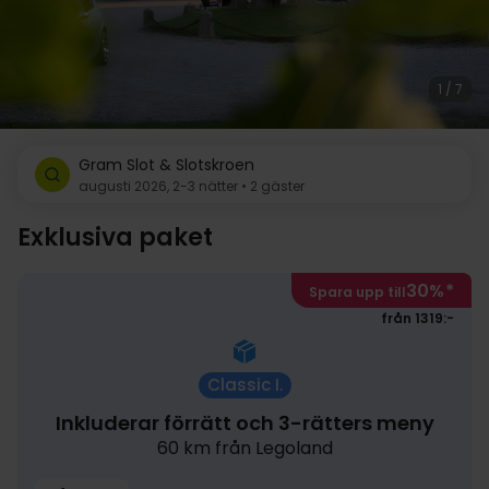
1 / 7
Gram Slot & Slotskroen
augusti 2026, 2-3 nätter • 2 gäster
Exklusiva paket
30%
*
Spara upp till
från 1319:-
Classic I.
Inkluderar förrätt och 3-rätters meny
60 km från Legoland