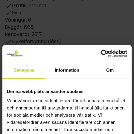
Gratis internet
Hotel Jutlandia har 100 ljust inredda rum. Det finns
Hiss
både enkel- och dubbelrum och det är möjligt att få
Våningar: 6
en extrasäng på dubbelrummen. Alla rum har eget
Byggår: 1968
badrum samt alla andra faciliteter som man kan
Renoverat: 2017
förvänta sig på ett 4-stjärnigt hotell som minibar, TV
Cykelförvaring (låst)
och hårtork. Rummen har utsikt antingen över
Laddningsplats för elbil: Mot avgift
staden eller hamnen.
Restaurang
Samtycke
Information
Om
Restaurang
Bar
Hotellet väljer meny eller buffé
Denna webbplats använder cookies
Möjlighet till laktosfri kost
Vi använder enhetsidentifierare för att anpassa innehållet
Möjlighet till glutenfri kost
och annonserna till användarna, tillhandahålla funktioner
Möjlighet till vegetarisk kost
för sociala medier och analysera vår trafik. Vi
Rum
vidarebefordrar även sådana identifierare och annan
information från din enhet till de sociala medier och
Endast slutstädning inkluderad