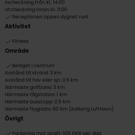
Incheckning från kl.: 14:00
bemannad reception dygnet runt.
Utcheckning innan kl.: 11:00
Receptionen öppen dygnet runt
Frukosten serveras i restaurang Panorama som
Aktivitet
ligger på sjätte våningen och är en upplevelse i sig
med den betagande panoramautsikten över
hamnen.
Fitness
Område
Hotellet har också en trevlig bar, John Bull, där ni kan
ta en drink, spela biljard och sitta på terrassen när
Beläget i centrum
vädret tillåter.
Avstånd till strand: 3 km
Hotel Jutlandia erbjuder dessutom gymfaciliteter av
Avstånd till hav eller sjö: 0.5 km
hög standard på Fitness Jutlandia. Alla övernattande
Närmaste golfbana: 3 km
gäster har gratis entré till gymmet. Vänligen vänd er
Närmaste tågstation: 1 km
till receptionen för tillträde.
Närmaste busstopp: 0.5 km
Närmaste flygplats: 60 km (Aalborg Lufthavn)
Parkering finns mot daglig avgift. WiFi är gratis på
Övrigt
hotellet.
Om rummen
Parkering mot avgift: 105 DKR per dag