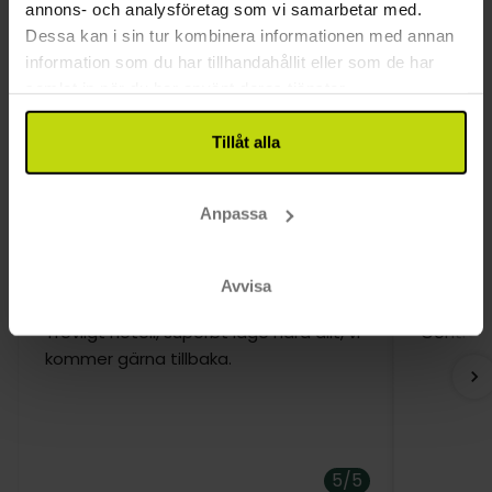
annons- och analysföretag som vi samarbetar med.
Hund: 275 DKK per uppehåll
Dessa kan i sin tur kombinera informationen med annan
Möjlighet till rökarrum
information som du har tillhandahållit eller som de har
Hårtork
samlat in när du har använt deras tjänster.
Telefon på rummet
TV på rummet
Tillåt alla
Kundrecensioner
Anpassa
Avvisa
Trevligt hotell, superbt läge nära allt, vi
Centralt
kommer gärna tillbaka.
5/5