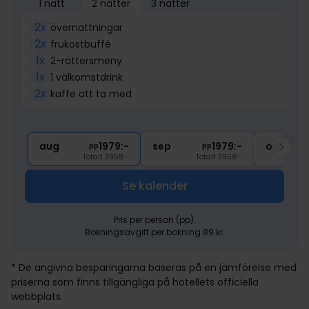
1 natt
2 nätter
3 nätter
2x
övernattningar
2x
frukostbuffé
1x
2-rättersmeny
1x
1 välkomstdrink
2x
kaffe att ta med
aug
1979:-
sep
1979:-
okt
pp
pp
Totalt 3958:-
Totalt 3958:-
Se kalender
Pris per person (pp).
Bokningsavgift per bokning 89 kr.
* De angivna besparingarna baseras på en jämförelse med
priserna som finns tillgängliga på hotellets officiella
webbplats.