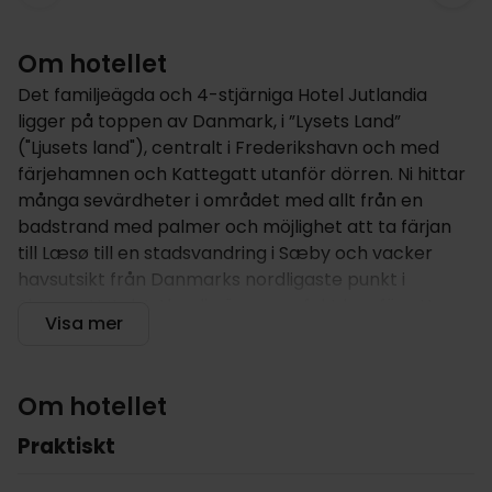
Om hotellet
Det familjeägda och 4-stjärniga Hotel Jutlandia
ligger på toppen av Danmark, i ”Lysets Land”
("Ljusets land"), centralt i Frederikshavn och med
färjehamnen och Kattegatt utanför dörren. Ni hittar
många sevärdheter i området med allt från en
badstrand med palmer och möjlighet att ta färjan
till Læsø till en stadsvandring i Sæby och vacker
havsutsikt från Danmarks nordligaste punkt i
Skagen. Hotel Jutlandia är en perfekt bas för att
Visa mer
kunna utforska allt norra Jylland har att erbjuda.
Om hotellet
Om hotellet
Hotel Jutlandia är ett vackert 4-stjärnigt hotell med
perfekt läge i hjärtat av Frederikshavn och det
Praktiskt
familjeägda hotellet är ett av stadens kända
landmärken. Hotellet har öppet 24 timmar och har