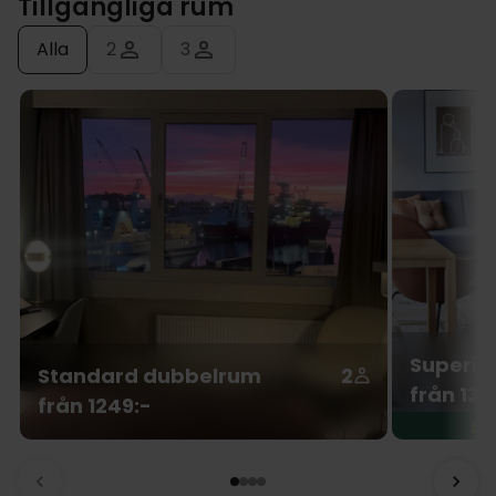
Tillgängliga rum
Alla
2
3
Superio
Standard dubbelrum
2
från 139
från 1249:-