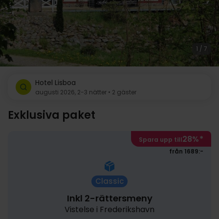
1 / 7
Hotel Lisboa
augusti 2026, 2-3 nätter • 2 gäster
Exklusiva paket
28%
*
Spara upp till
från 1689:-
Classic
Inkl 2-rättersmeny
Vistelse i Frederikshavn