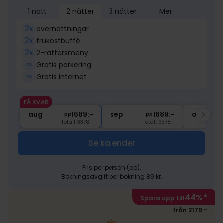
1 natt
2 nätter
3 nätter
Mer
2x
övernattningar
2x
frukostbuffé
2x
2-rättersmeny
∞
Gratis parkering
∞
Gratis internet
FÅ KVAR
aug
1689:-
sep
1689:-
okt
pp
pp
Totalt 3378:-
Totalt 3378:-
Se kalender
Pris per person (pp).
Bokningsavgift per bokning 89 kr.
44%
*
Spara upp till
från 2179:-