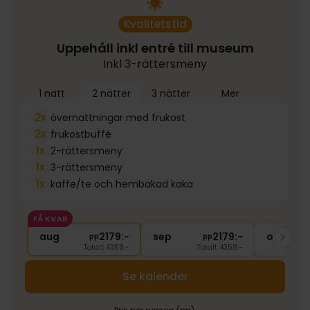
Kvalitetstid
Uppehåll inkl entré till museum
Inkl 3-rättersmeny
1 natt
2 nätter
3 nätter
Mer
2x
övernattningar med frukost
2x
frukostbuffé
1x
2-rättersmeny
1x
3-rättersmeny
1x
kaffe/te och hembakad kaka
FÅ KVAR
aug
2179:-
sep
2179:-
okt
pp
pp
Totalt 4358:-
Totalt 4358:-
Se kalender