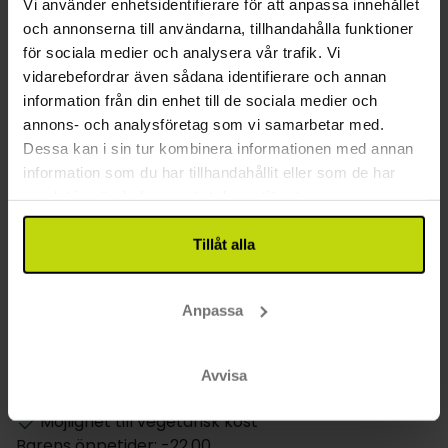
Vi använder enhetsidentifierare för att anpassa innehållet
Närmaste busstopp: 1 km
och annonserna till användarna, tillhandahålla funktioner
Närmaste flygplats: 63 km (Aalborg Lufthavn)
för sociala medier och analysera vår trafik. Vi
Övrigt
vidarebefordrar även sådana identifierare och annan
information från din enhet till de sociala medier och
Gratis parkering
annons- och analysföretag som vi samarbetar med.
Gratis internet
Dessa kan i sin tur kombinera informationen med annan
Våningar: 2
information som du har tillhandahållit eller som de har
Renoverat: 2016
samlat in när du har använt deras tjänster.
Restaurang
Tillåt alla
Restaurang
Bar
Anpassa
Restaurangen är stängd på söndagar från: 14:00
Hotellet väljer meny eller buffé
Möjlighet till laktosfri kost
Avvisa
Möjlighet till glutenfri kost
Möjlighet till vegetarisk kost
Barens öppetider: -22.00