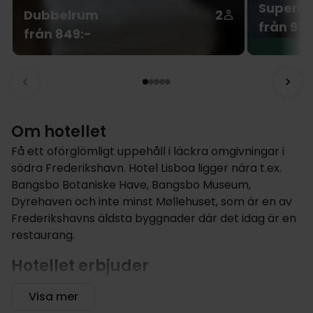
Superio
Dubbelrum
2
från 939
från 849:-
Om hotellet
Få ett oförglömligt uppehåll i läckra omgivningar i
södra Frederikshavn. Hotel Lisboa ligger nära t.ex.
Bangsbo Botaniske Have, Bangsbo Museum,
Dyrehaven och inte minst Møllehuset, som är en av
Frederikshavns äldsta byggnader där det idag är en
restaurang.
Hotellet erbjuder
På detta familjeägda hotell börjar dagen med
Visa mer
frukostbuffé i hotellets restaurang och på kvällen