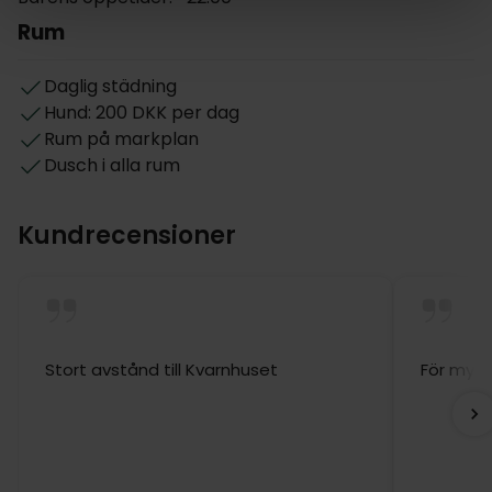
Rum
Daglig städning
Hund: 200 DKK per dag
Rum på markplan
Dusch i alla rum
Kundrecensioner
Stort avstånd till Kvarnhuset
För myc