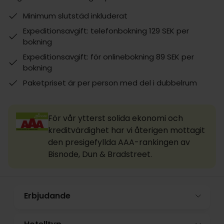
Minimum slutstäd inkluderat
Expeditionsavgift: telefonbokning 129 SEK per
bokning
Expeditionsavgift: för onlinebokning 89 SEK per
bokning
Paketpriset är per person med del i dubbelrum
För vår ytterst solida ekonomi och
kreditvärdighet har vi återigen mottagit
den presigefyllda AAA-rankingen av
Bisnode, Dun & Bradstreet.
Erbjudande