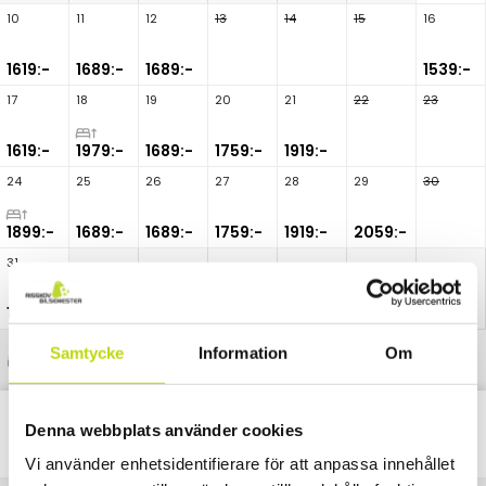
10
11
12
13
14
15
16
1619:-
1689:-
1689:-
1539:-
17
18
19
20
21
22
23
1619:-
1979:-
1689:-
1759:-
1919:-
24
25
26
27
28
29
30
1899:-
1689:-
1689:-
1759:-
1919:-
2059:-
31
1619:-
Samtycke
Information
Om
Uppgraderad rumstyp
Denna webbplats använder cookies
Blue Collection
Alla
Paket
Nätter
Vi använder enhetsidentifierare för att anpassa innehållet