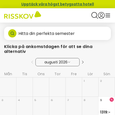
Upptäck våra högst betygsatta hotell
Hitta din perfekta semester
Klicka på ankomstdagen för att se dina
alternativ
augusti 2026
Mån
Tis
Ons
Tor
Fre
Lör
Sön
1
2
3
4
5
6
7
8
9
1319:-