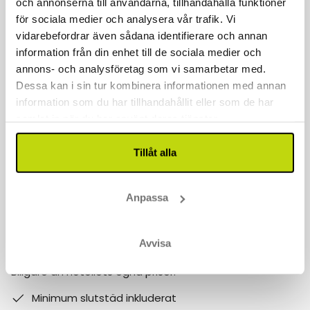
och annonserna till användarna, tillhandahålla funktioner
för sociala medier och analysera vår trafik. Vi
Kontakta oss
vidarebefordrar även sådana identifierare och annan
information från din enhet till de sociala medier och
040 611 6130
annons- och analysföretag som vi samarbetar med.
kontakt@risskov.se
Dessa kan i sin tur kombinera informationen med annan
information som du har tillhandahållit eller som de har
Våra öppetider är:
samlat in när du har använt deras tjänster.
Måndag - Fredag: 9 - 17
Tillåt alla
Lördag - Söndag: 10-15
Follow us on social media
Anpassa
Observera att:
Avvisa
Varför boka med Risskov Bilsemester? Spara mer!
Billgare än hotellets egna priser.
Minimum slutstäd inkluderat