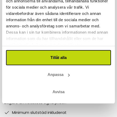
och annonserna till användarna, tillhandahålla funktioner
för sociala medier och analysera vår trafik. Vi
Kontakta oss
vidarebefordrar även sådana identifierare och annan
information från din enhet till de sociala medier och
040 611 6130
annons- och analysföretag som vi samarbetar med.
kontakt@risskov.se
Dessa kan i sin tur kombinera informationen med annan
information som du har tillhandahållit eller som de har
Våra öppetider är:
samlat in när du har använt deras tjänster.
Måndag - Fredag: 9 - 17
Tillåt alla
Lördag - Söndag: 10-15
Follow us on social media
Anpassa
Observera att:
Avvisa
Varför boka med Risskov Bilsemester? Spara mer!
Billgare än hotellets egna priser.
Minimum slutstäd inkluderat