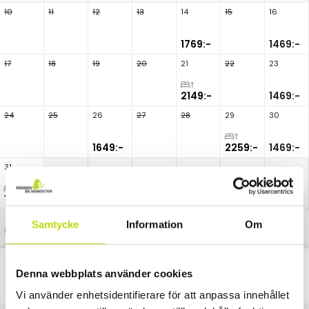
10
11
12
13
14
15
16
1769:-
1469:-
17
18
19
20
21
22
23
2149:-
1469:-
24
25
26
27
28
29
30
1649:-
2259:-
1469:-
31
1869:-
Samtycke
Information
Om
Uppgraderad rumstyp
Denna webbplats använder cookies
Classic
Alla
Paket
Nätter
Vi använder enhetsidentifierare för att anpassa innehållet