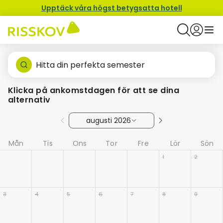
Upptäck våra högst betygsatta hotell
Hitta din perfekta semester
Klicka på ankomstdagen för att se dina
alternativ
augusti 2026
Mån
Tis
Ons
Tor
Fre
Lör
Sön
1
2
3
4
5
6
7
8
9