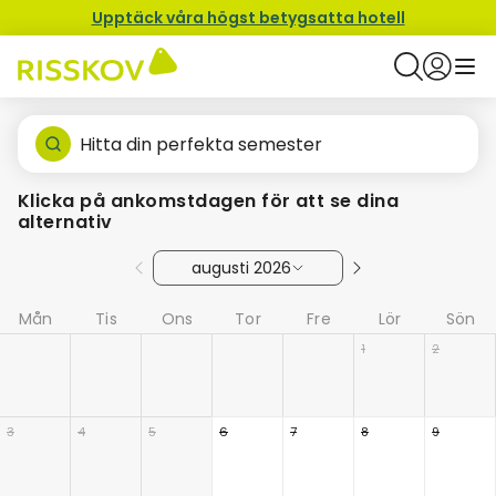
Upptäck våra högst betygsatta hotell
Hitta din perfekta semester
Klicka på ankomstdagen för att se dina
alternativ
augusti 2026
Mån
Tis
Ons
Tor
Fre
Lör
Sön
1
2
3
4
5
6
7
8
9