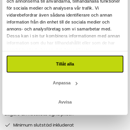
och annonserna till användarna, tillhandahålla funktioner
för sociala medier och analysera vår trafik. Vi
Kontakta oss
vidarebefordrar även sådana identifierare och annan
information från din enhet till de sociala medier och
040 611 6130
annons- och analysföretag som vi samarbetar med.
kontakt@risskov.se
Dessa kan i sin tur kombinera informationen med annan
information som du har tillhandahållit eller som de har
Våra öppetider är:
samlat in när du har använt deras tjänster.
Måndag - Fredag: 9 - 17
Tillåt alla
Lördag - Söndag: 10-15
Follow us on social media
Anpassa
Observera att:
Avvisa
Varför boka med Risskov Bilsemester? Spara mer!
Billgare än hotellets egna priser.
Minimum slutstäd inkluderat