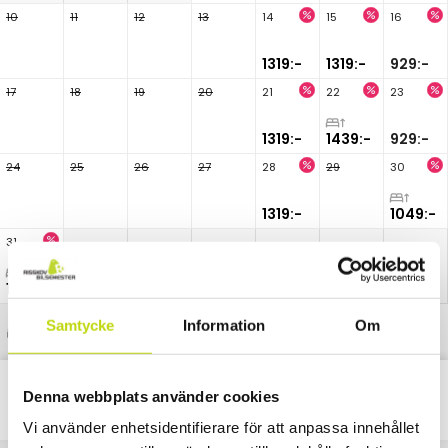
10
11
12
13
14
15
16
1319:-
1319:-
929:-
17
18
19
20
21
22
23
1319:-
1439:-
929:-
24
25
26
27
28
29
30
1319:-
1049:-
31
1149:-
Samtycke
Information
Om
Uppgraderad rumstyp
Denna webbplats använder cookies
Classic
Alla
Paket
Nätter
Vi använder enhetsidentifierare för att anpassa innehållet