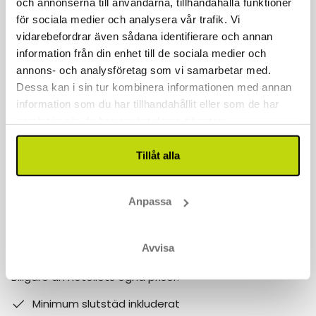
och annonserna till användarna, tillhandahålla funktioner
för sociala medier och analysera vår trafik. Vi
Kontakta oss
vidarebefordrar även sådana identifierare och annan
information från din enhet till de sociala medier och
040 611 6130
annons- och analysföretag som vi samarbetar med.
kontakt@risskov.se
Dessa kan i sin tur kombinera informationen med annan
information som du har tillhandahållit eller som de har
Våra öppetider är:
samlat in när du har använt deras tjänster.
Måndag - Fredag: 9 - 17
Tillåt alla
Lördag - Söndag: 10-15
Follow us on social media
Anpassa
Observera att:
Avvisa
Varför boka med Risskov Bilsemester? Spara mer!
Billgare än hotellets egna priser.
Minimum slutstäd inkluderat