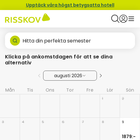
Upptäck våra högst betygsatta hotell
Hitta din perfekta semester
Klicka på ankomstdagen för att se dina
alternativ
augusti 2026
Mån
Tis
Ons
Tor
Fre
Lör
Sön
1
2
3
4
5
6
7
8
9
1879:-