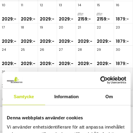
10
11
12
13
14
15
16
2029:-
2029:-
2029:-
2029:-
2159:-
2159:-
1879:-
17
18
19
20
21
22
23
2029:-
2029:-
2029:-
2029:-
2029:-
2029:-
1879:-
24
25
26
27
28
29
30
2029:-
2029:-
2029:-
2029:-
2029:-
2029:-
1879:-
31
2029:-
Samtycke
Information
Om
Uppgraderad rumstyp
Denna webbplats använder cookies
Classic
Alla
Paket
Nätter
Vi använder enhetsidentifierare för att anpassa innehållet