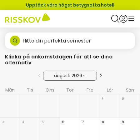
Upptäck våra högst betygsatta hotell
Hitta din perfekta semester
Klicka på ankomstdagen för att se dina
alternativ
augusti 2026
Mån
Tis
Ons
Tor
Fre
Lör
Sön
1
2
3
4
5
6
7
8
9