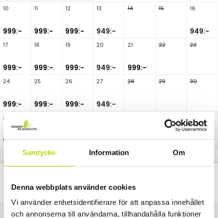
10
11
12
13
14
15
16
999:-
999:-
999:-
949:-
949:-
17
18
19
20
21
22
23
999:-
999:-
999:-
949:-
999:-
24
25
26
27
28
29
30
999:-
999:-
999:-
949:-
31
999:-
Samtycke
Information
Om
Classic
Alla
Paket
Nätter
Denna webbplats använder cookies
Vi använder enhetsidentifierare för att anpassa innehållet
och annonserna till användarna, tillhandahålla funktioner