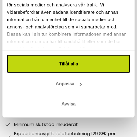
för sociala medier och analysera vår trafik. Vi
Kontakta oss
vidarebefordrar även sådana identifierare och annan
040 611 6130
information från din enhet till de sociala medier och
annons- och analysföretag som vi samarbetar med.
kontakt@risskov.se
Dessa kan i sin tur kombinera informationen med annan
information som du har tillhandahållit eller som de har
Våra öppetider är:
samlat in när du har använt deras tjänster.
Måndag - Fredag: 9 - 17
Tillåt alla
Lördag - Söndag: 10-15
Follow us on social media
Anpassa
Observera att:
Avvisa
Varför boka med Risskov Bilsemester? Spara mer!
Billgare än hotellets egna priser.
Minimum slutstäd inkluderat
Expeditionsavgift: telefonbokning 129 SEK per