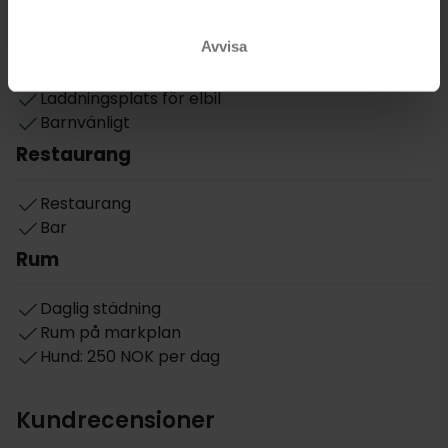
Hiss
Våningar: 3
Avvisa
Byggår: 1974
Renoverat: 2018
Laddningsplats för elbil
Barnvänligt
Restaurang
Restaurang
Bar
Rum
Daglig städning
Rum på markplan
Hund: 250 NOK per dag
Kundrecensioner