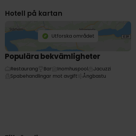
Hotell på kartan
Utforska området
Populära bekvämligheter
Restaurang
Bar
Inomhuspool
Jacuzzi
Spabehandlingar mot avgift
Ångbastu