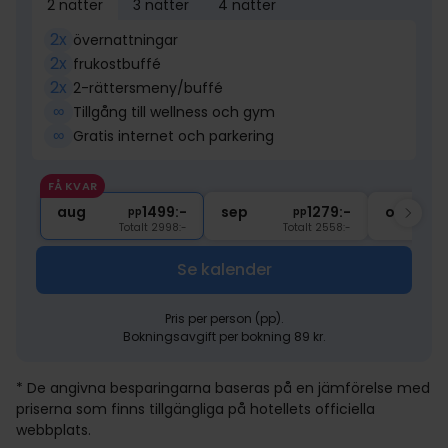
2 nätter
3 nätter
4 nätter
2x
övernattningar
2x
frukostbuffé
2x
2-rättersmeny/buffé
∞
Tillgång till wellness och gym
∞
Gratis internet och parkering
FÅ KVAR
aug
1499:-
sep
1279:-
okt
pp
pp
Totalt 2998:-
Totalt 2558:-
Se kalender
Pris per person (pp).
Bokningsavgift per bokning 89 kr.
* De angivna besparingarna baseras på en jämförelse med
priserna som finns tillgängliga på hotellets officiella
webbplats.