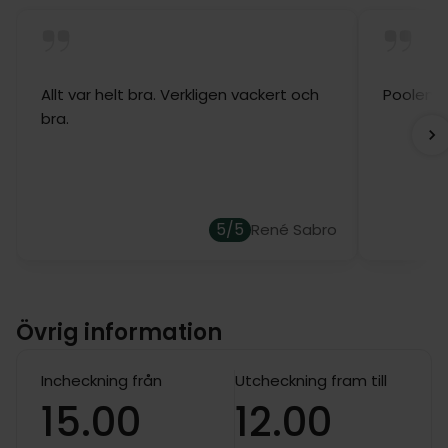
Allt var helt bra. Verkligen vackert och
Poolen 
bra.
5/5
René Sabro
Övrig information
Incheckning från
Utcheckning fram till
15.00
12.00