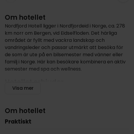
Om hotellet
Nordfjord Hotell ligger i Nordfjordeid i Norge, ca. 278
km norr om Bergen, vid Eidselfloden. Det härliga
området är fyllt med vackra landskap och
vandringsleder och passar utmärkt att besöka för
de som är ute på en bilsemester med vänner eller
familj i Norge. Här kan besökare kombinera en aktiv
semester med spa och wellness.
Hotellet erbjuder
Visa mer
Hotellet bjuder in sina gäster till moderna faciliteter
som bland annat består av spa och wellness och en
fin restaurang. Köket lägger fokus på
Om hotellet
säsongsbaserad matlagning med det naturen har
att erbjuda, med fisk och skaldjur, lam, hjort,
Praktiskt
grönsaker, frukt och bär. Varje morgon startar
dagen med en god frukostbuffé. Här finns också en