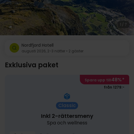
1 / 7
Nordfjord Hotell
augusti 2026, 2-3 nätter • 2 gäster
Exklusiva paket
48%
*
Spara upp till
från 1279:-
Classic
Inkl 2-rättersmeny
Spa och wellness