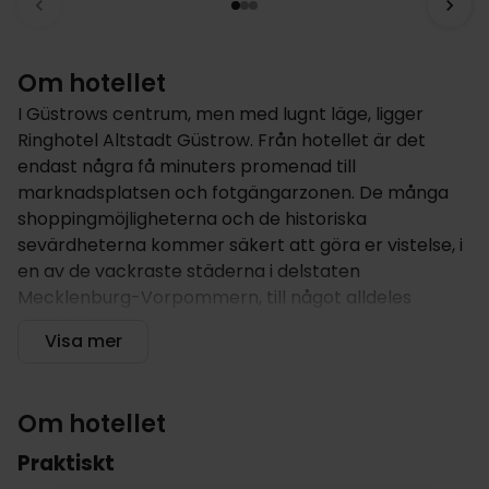
Om hotellet
I Güstrows centrum, men med lugnt läge, ligger
Ringhotel Altstadt Güstrow. Från hotellet är det
endast några få minuters promenad till
marknadsplatsen och fotgängarzonen. De många
shoppingmöjligheterna och de historiska
sevärdheterna kommer säkert att göra er vistelse, i
en av de vackraste städerna i delstaten
Mecklenburg-Vorpommern, till något alldeles
speciellt.
Visa mer
Hotellet erbjuder
Ringhotel Altstadt Güstrow är ett 4-stjärnigt hotell
Om hotellet
med 43 rum. Hotellet har restaurang och en trevlig
lounge. I loungen serveras kaffe och hembakat på
Praktiskt
eftermiddagen.