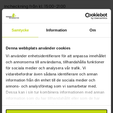
Incheckning från kl.: 15:00-21:00
När ni bokat Risskov Bilsemesters paket får ni
Utcheckning innan kl.: 11:00
tillgång till hotellets bastuområde. Här kan ni
Aktivitet
kostnadsfritt låna badrock och tofflor samt förse er
med kalla förfriskningar. Hotellet har hiss och en
Samtycke
Information
Om
dator med internet för gästerna.
Bastu
Område
Gratis wifi finns. Parkering är gratis vid sidan om
hotellet. Garage finns mot avgift (ca 5 € per dygn).
Denna webbplats använder cookies
Närmaste tågstation: 1 km (Güstrow)
Vi använder enhetsidentifierare för att anpassa innehållet
Om rummen
Närmaste flygplats: 28 km (Rostock)
och annonserna till användarna, tillhandahålla funktioner
Beläget i centrum
De ljusa rummen har alla bad/dusch, toalett,
för sociala medier och analysera vår trafik. Vi
hårtork, plattskärms-TV, telefon, klädskåp och
Övrigt
vidarebefordrar även sådana identifierare och annan
skrivbord.
information från din enhet till de sociala medier och
Gratis internet
annons- och analysföretag som vi samarbetar med.
Våningar: 3
Dessa kan i sin tur kombinera informationen med annan
Byggår: 1975
information som du har tillhandahållit eller som de har
Renoverat: 2014
samlat in när du har använt deras tjänster.
Hiss