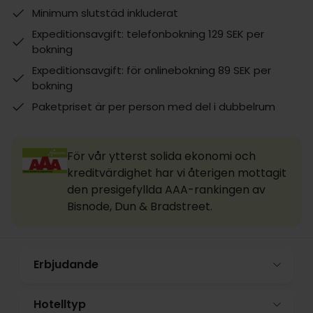
Minimum slutstäd inkluderat
Expeditionsavgift: telefonbokning 129 SEK per
bokning
Expeditionsavgift: för onlinebokning 89 SEK per
bokning
Paketpriset är per person med del i dubbelrum
För vår ytterst solida ekonomi och
kreditvärdighet har vi återigen mottagit
den presigefyllda AAA-rankingen av
Bisnode, Dun & Bradstreet.
Erbjudande
Hotelltyp