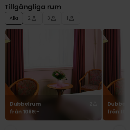
Tillgängliga rum
Alla
2
3
1
Dubbelrum
2
Dubbelr
från 1069:-
från 106