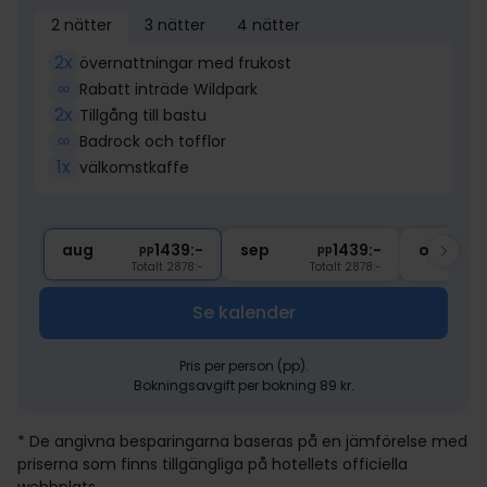
2 nätter
3 nätter
4 nätter
2x
övernattningar med frukost
∞
Rabatt inträde Wildpark
2x
Tillgång till bastu
∞
Badrock och tofflor
1x
välkomstkaffe
aug
1439:-
sep
1439:-
okt
pp
pp
Totalt 2878:-
Totalt 2878:-
Se kalender
Pris per person (pp).
Bokningsavgift per bokning 89 kr.
* De angivna besparingarna baseras på en jämförelse med
priserna som finns tillgängliga på hotellets officiella