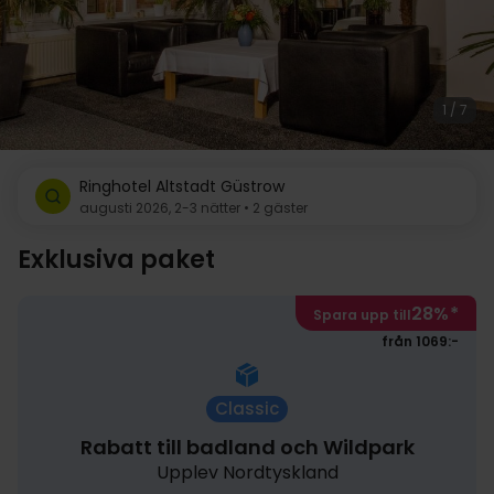
1 / 7
Ringhotel Altstadt Güstrow
augusti 2026, 2-3 nätter • 2 gäster
Exklusiva paket
28%
*
Spara upp till
från 1069:-
Classic
Rabatt till badland och Wildpark
Upplev Nordtyskland