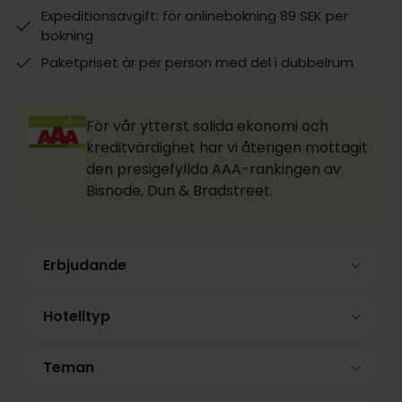
Expeditionsavgift: för onlinebokning 89 SEK per
bokning
Paketpriset är per person med del i dubbelrum
För vår ytterst solida ekonomi och
kreditvärdighet har vi återigen mottagit
den presigefyllda AAA-rankingen av
Bisnode, Dun & Bradstreet.
Erbjudande
Hotelltyp
Teman