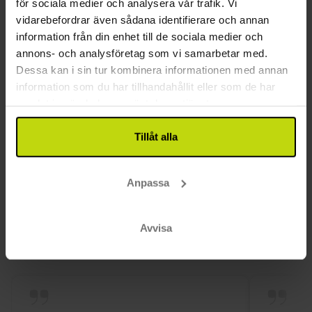
Rum
för sociala medier och analysera vår trafik. Vi
vidarebefordrar även sådana identifierare och annan
Daglig städning
information från din enhet till de sociala medier och
TV på rummet
annons- och analysföretag som vi samarbetar med.
Värdeskåp på rummet
Dessa kan i sin tur kombinera informationen med annan
Hårtork
information som du har tillhandahållit eller som de har
Allergivänliga rum finns
samlat in när du har använt deras tjänster.
Dusch i alla rum
Luftkonditionering på alla rum
Tillåt alla
Antal rum på hotellet: 276
Rummets storlek angives i m²: 18
Anpassa
Hund: 15 EUR per dag
Telefon på rummet
Avvisa
Kundrecensioner