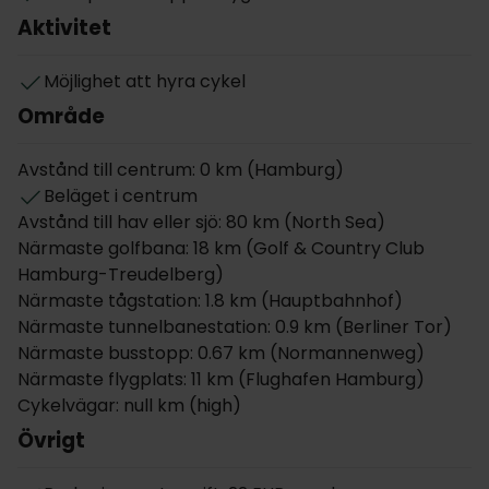
ett par minuters promenad från hotellet och
Aktivitet
härifrån tar ni er lätt runt för att utforska hela
Hamburg, från Jungfernstieg till Landungsbrücken
Möjlighet att hyra cykel
och Reeperbahn. Ni kan också välja att istället hyra
Område
cyklar på hotellet för att utforska staden. Hamburg
erbjuder många olika upplevelser och här väntar
Avstånd till centrum: 0 km (Hamburg)
kulturupplevelser som Elbphilharmonie eller så kan
Beläget i centrum
ni gå på musikal, konserter eller klubbar. Ni får heller
Avstånd till hav eller sjö: 80 km (North Sea)
inte missa att uppleva det spännande nattlivet i St.
Närmaste golfbana: 18 km (Golf & Country Club
Pauli eller Schanze, eller utforska alla
Hamburg-Treudelberg)
shoppingmöjligheter på Jungfernstieg.Ni kan också
Närmaste tågstation: 1.8 km (Hauptbahnhof)
göra en utflykt till havet och ni tar er till både
Närmaste tunnelbanestation: 0.9 km (Berliner Tor)
Nordsjön och Östersjön på under en timmes bilresa.
Närmaste busstopp: 0.67 km (Normannenweg)
Om rummen
Närmaste flygplats: 11 km (Flughafen Hamburg)
Rummen på Super 8 Hotel är modernt och bekvämt
Cykelvägar: null km (high)
inredda. Alla rum har eget badrum med dusch och
Övrigt
hårtork samt TV, skrivbord och tillgång till gratis
trådlöst internet.