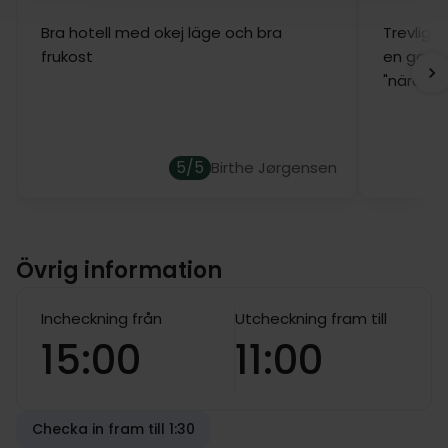
Bra hotell med okej läge och bra
Trevligt
frukost
en garde
"nära" c
5/5
Birthe Jørgensen
Övrig information
Incheckning från
Utcheckning fram till
15:00
11:00
Checka in fram till 1:30