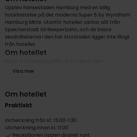
Upplev hansestaden Hamburg med en billig
hotellvistelse på det moderna Super 8 by Wyndham
Hamburg Mitte. Utanför hotellet väntar allt från
Speicherstadt till Reeperbahn, och de bästa
sevärdheterna i den här storstaden ligger inte långt
från hotellet.
Om hotellet
Super 8 i Hamburg Mitte är en del av den
internationella hotellkedjan Wyndham som är känd
Visa mer
för sina moderna och exklusiva hotell. Super 8
öppnade 2019 och bjuder in er att bo på modernt
inredda rum som kombinerar funktionalitet och
Om hotellet
bekvämlighet på bästa sätt. Frukosten är en
Praktiskt
SuperStart-buffé i frukostrestaurangen och här kan
ni ladda energi innan ni beger er ut på dagens
spännande utflykter. Sen kan ni ta en eftermiddags-
Incheckning från kl.: 15:00-1:30
eller kvällsfika i hotellets kafé som heter
Utcheckning innan kl.: 11:00
CaféBar.Metrostationen Berliner Tor ligger endast
Receptionen öppen dygnet runt