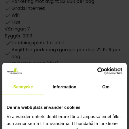
Parkering mot avgift: 22 EUR per dag
Gratis internet
Wifi
Hiss
Våningar: 7
Byggår: 2019
Laddningsplats för elbil
Avgift för parkering i garage per dag: 22 EUR per
dag
Cykelförvaring (låst)
Motorcykelförvaring
P-hus
Restaurang
Samtycke
Information
Om
Endast frukostrestaurang
Bar
Denna webbplats använder cookies
Möjlighet till laktosfri kost
Vi använder enhetsidentifierare för att anpassa innehållet
Möjlighet till glutenfri kost
och annonserna till användarna, tillhandahålla funktioner